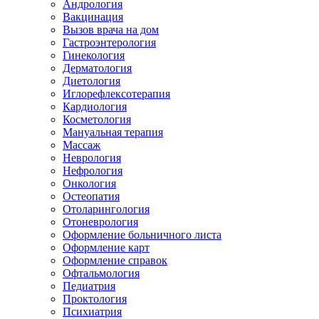
Андрология
Вакцинация
Вызов врача на дом
Гастроэнтерология
Гинекология
Дерматология
Диетология
Иглорефлексотерапия
Кардиология
Косметология
Мануальная терапия
Массаж
Неврология
Нефрология
Онкология
Остеопатия
Отоларингология
Отоневрология
Оформление больничного листа
Оформление карт
Оформление справок
Офтальмология
Педиатрия
Проктология
Психиатрия