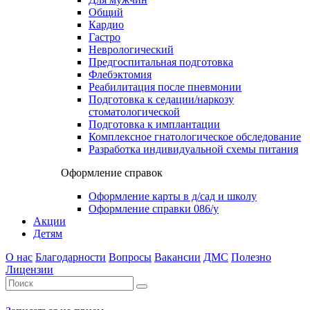
Общий
Кардио
Гастро
Неврологический
Предгоспитальная подготовка
Флебэктомия
Реабилитация после пневмонии
Подготовка к седации/наркозу
стоматологической
Подготовка к имплантации
Комплексное гнатологическое обследование
Разработка индивидуальной схемы питания
Оформление справок
Оформление карты в д/сад и школу
Оформление справки 086/у
Акции
Детям
О нас
Благодарности
Вопросы
Вакансии
ДМС
Полезно
Лицензии