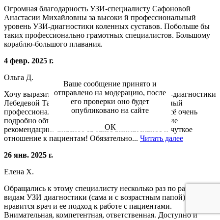
Огромная благодарность УЗИ-специалисту Сафоновой
Анастасии Михайловны за высоки й профессиональный
уровень УЗИ-диагностики коленных суставов. Побольше бы
таких профессионально грамотных специалистов. Большому
кораблю-большого плавания.
4 февр. 2025 г.
Ольга Д.
Ваше сообщение принято и
отправлено на модерацию, после
Хочу выразить огромную благодарность врачу уз-диагностики
его проверки оно будет
Лебедевой Татьяне Вячеславовне за её несомненный
опубликовано на сайте
профессионализм и ответственное отношение. Всё очень
подробно объяснила, успокоила и дала дальнейшие
ОК
рекомендации. Спасибо за такое внимательное и чуткое
отношение к пациентам! Обязательно...
Читать далее
26 янв. 2025 г.
Елена Х.
Обращались к этому специалисту несколько раз по разным
видам УЗИ диагностики (сама и с возрастным папой). Очень
нравится врач и ее подход к работе с пациентами.
Внимательная, компетентная, ответственная. Доступно и