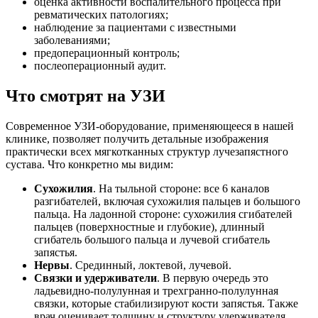
оценка активности воспалительного процесса при
ревматических патологиях;
наблюдение за пациентами с известными
заболеваниями;
предоперационный контроль;
послеоперационный аудит.
Что смотрят на УЗИ
Современное УЗИ-оборудование, применяющееся в нашей
клинике, позволяет получить детальные изображения
практически всех мягкотканных структур лучезапястного
сустава. Что конкретно мы видим:
Сухожилия
. На тыльной стороне: все 6 каналов
разгибателей, включая сухожилия пальцев и большого
пальца. На ладонной стороне: сухожилия сгибателей
пальцев (поверхностные и глубокие), длинный
сгибатель большого пальца и лучевой сгибатель
запястья.
Нервы
. Срединный, локтевой, лучевой.
Связки и удерживатели
. В первую очередь это
ладьевидно-полулунная и трехгранно-полулунная
связки, которые стабилизируют кости запястья. Также
врач оценивает толщину и структуру удерживателя