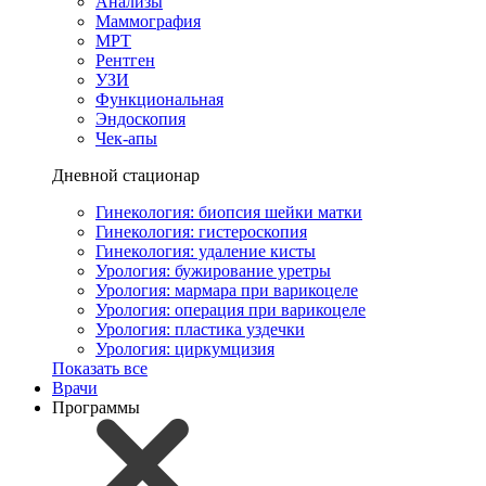
Анализы
Маммография
МРТ
Рентген
УЗИ
Функциональная
Эндоскопия
Чек-апы
Дневной стационар
Гинекология: биопсия шейки матки
Гинекология: гистероскопия
Гинекология: удаление кисты
Урология: бужирование уретры
Урология: мармара при варикоцеле
Урология: операция при варикоцеле
Урология: пластика уздечки
Урология: циркумцизия
Показать все
Врачи
Программы