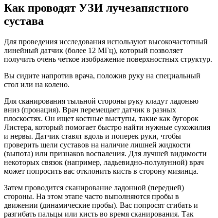
Как проводят УЗИ лучезапястного
сустава
Для проведения исследования используют высокочастотный
линейный датчик (более 12 МГц), который позволяет
получить очень четкое изображение поверхностных структур.
Вы сидите напротив врача, положив руку на специальный
стол или на колено.
Для сканирования тыльной стороны руку кладут ладонью
вниз (пронация). Врач перемещает датчик в разных
плоскостях. Он ищет костные выступы, такие как бугорок
Листера, который помогает быстро найти нужные сухожилия
и нервы. Датчик ставят вдоль и поперек руки, чтобы
проверить щели суставов на наличие лишней жидкости
(выпота) или признаков воспаления. Для лучшей видимости
некоторых связок (например, ладьевидно-полулунной) врач
может попросить вас отклонить кисть в сторону мизинца.
Затем проводится сканирование ладонной (передней)
стороны. На этом этапе часто выполняются пробы в
движении (динамические пробы). Вас попросят сгибать и
разгибать пальцы или кисть во время сканирования. Так