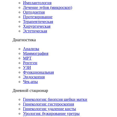
Имплантология
Лечение зубов (микроскоп)
Ортодонтия
Протезирование
Терапевтическая
Хирургическая
Эстетическая
Диагностика
Анализы
Маммография
МРТ
Рентген
УЗИ
Функциональная
Эндоскопия
Чек-апы
Дневной стационар
Гинекология: биопсия шейки матки
Гинекология: гистероскопия
Гинекология: удаление кисты
Урология: бужирование уретры