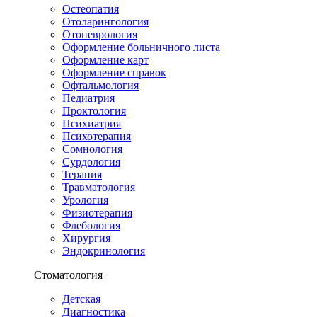
Остеопатия
Отоларингология
Отоневрология
Оформление больничного листа
Оформление карт
Оформление справок
Офтальмология
Педиатрия
Проктология
Психиатрия
Психотерапия
Сомнология
Сурдология
Терапия
Травматология
Урология
Физиотерапия
Флебология
Хирургия
Эндокринология
Стоматология
Детская
Диагностика