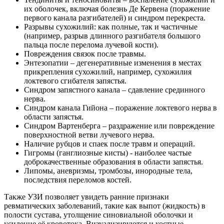
их оболочек, включая болезнь Де Кервена (поражение
первого канала разгибателей) и синдром перекреста.
Разрывы сухожилий: как полные, так и частичные
(например, разрыв длинного разгибателя большого
пальца после перелома лучевой кости).
Повреждения связок после травмы.
Энтезопатии – дегенеративные изменения в местах
прикрепления сухожилий, например, сухожилия
локтевого сгибателя запястья.
Синдром запястного канала – сдавление срединного
нерва.
Синдром канала Гийона – поражение локтевого нерва в
области запястья.
Синдром Вартенберга – раздражение или повреждение
поверхностной ветви лучевого нерва.
Наличие рубцов и спаек после травм и операций.
Гигромы (ганглиозные кисты) - наиболее частые
доброкачественные образования в области запястья.
Липомы, аневризмы, тромбозы, инородные тела,
последствия переломов костей.
Также УЗИ позволяет увидеть ранние признаки
ревматических заболеваний, такие как выпот (жидкость) в
полости сустава, утолщение синовиальной оболочки и
усиление её кровотока. Визуализируются и костные