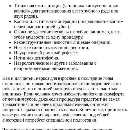
Тотальная имплантация (установка «искусственных
корней» для протезирования всего зубного ряда или
двух рядов).
Костно-пластические операции («наращивание кости»
перед имплантацией зубов).
Сложное удаление нескольких зубов, например, всех
зубов мудрости за одну процедуру.
Реконструктивные челюстно-лицевые операции.
Неэффективность местной анестезии.
Неукротимый рвотный рефлекс.
Истинная дентофобия.
Неврологические и другие заболевания с
непроизвольными движениями.
Как и для детей, наркоз для взрослых в последние годы
становится не только необходимостью, использующейся по
показаниям, но и опцией, которую предлагают в частных
клиниках. Если человек хочет избежать любого дискомфорта
от лечения зубов, даже если процедура предстоит не самая
травматичная и не очень продолжительная, он может
попросить врача использовать наркоз. Конечно же, принимать
такое решение стоит заранее, ведь лечение под общей
анестезией потребует специальной подготовки.
Чаще всего пациенты предпочитают общую анестезию