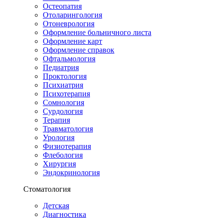
Остеопатия
Отоларингология
Отоневрология
Оформление больничного листа
Оформление карт
Оформление справок
Офтальмология
Педиатрия
Проктология
Психиатрия
Психотерапия
Сомнология
Сурдология
Терапия
Травматология
Урология
Физиотерапия
Флебология
Хирургия
Эндокринология
Стоматология
Детская
Диагностика