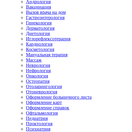
Андрология
Вакцинация
Вызов врача на дом
Гастроэнтерология
Гинекология
Дерматология
Диетология
Иглорефлексотерапия
Кардиология
Косметология
Мануальная терапия
Массаж
Неврология
Нефрология
Онкология
Остеопатия
Отоларингология
Отоневрология
Оформление больничного листа
Оформление карт
Оформление справок
Офтальмология
Педиатрия
Проктология
Психиатрия