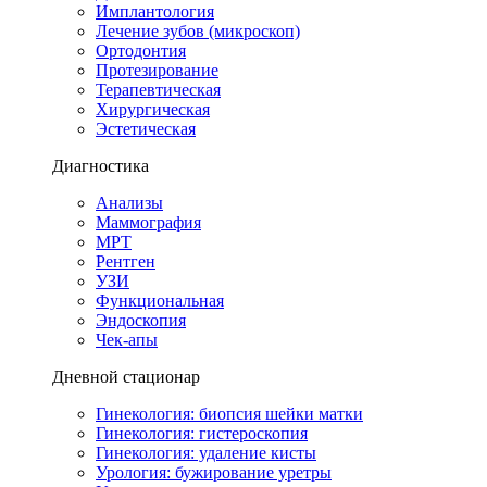
Имплантология
Лечение зубов (микроскоп)
Ортодонтия
Протезирование
Терапевтическая
Хирургическая
Эстетическая
Диагностика
Анализы
Маммография
МРТ
Рентген
УЗИ
Функциональная
Эндоскопия
Чек-апы
Дневной стационар
Гинекология: биопсия шейки матки
Гинекология: гистероскопия
Гинекология: удаление кисты
Урология: бужирование уретры