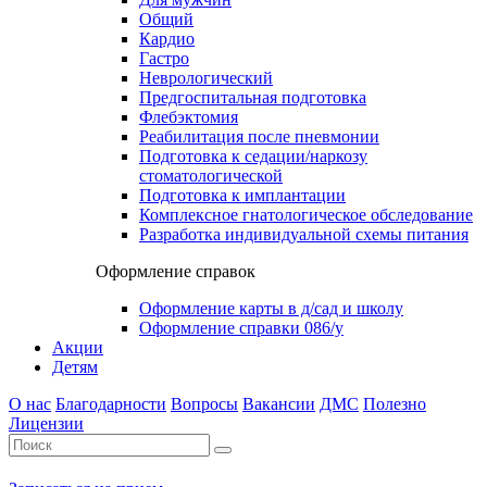
Общий
Кардио
Гастро
Неврологический
Предгоспитальная подготовка
Флебэктомия
Реабилитация после пневмонии
Подготовка к седации/наркозу
стоматологической
Подготовка к имплантации
Комплексное гнатологическое обследование
Разработка индивидуальной схемы питания
Оформление справок
Оформление карты в д/сад и школу
Оформление справки 086/у
Акции
Детям
О нас
Благодарности
Вопросы
Вакансии
ДМС
Полезно
Лицензии