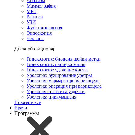
Анализы
Маммография
МРТ
Рентген
УЗИ
Функциональная
Эндоскопия
Чек-апы
Дневной стационар
Гинекология: биопсия шейки матки
Гинекология: гистероскопия
Гинекология: удаление кисты
Урология: бужирование уретры
Урология: мармара при варикоцеле
Урология: операция при варикоцеле
Урология: пластика уздечки
Урология: циркумцизия
Показать все
Врачи
Программы