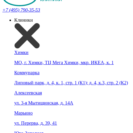
+7 (495) 790-35-53
Клиники
Химки
МО, г. Химки, ТЦ Мега Химки, мкр. ИКЕА, к. 1
Коммунарка
Липовый парк, д. 4, к. 1, стр. 1 (К1); д. 4, к.3, стр. 2 (К2)
Алексеевская
ул. 3-я Мытищинская, д. 14А
Марьино
ул. Перерва, д. 39, 41