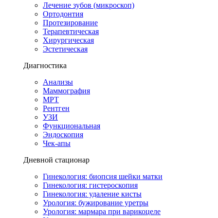
Лечение зубов (микроскоп)
Ортодонтия
Протезирование
Терапевтическая
Хирургическая
Эстетическая
Диагностика
Анализы
Маммография
МРТ
Рентген
УЗИ
Функциональная
Эндоскопия
Чек-апы
Дневной стационар
Гинекология: биопсия шейки матки
Гинекология: гистероскопия
Гинекология: удаление кисты
Урология: бужирование уретры
Урология: мармара при варикоцеле