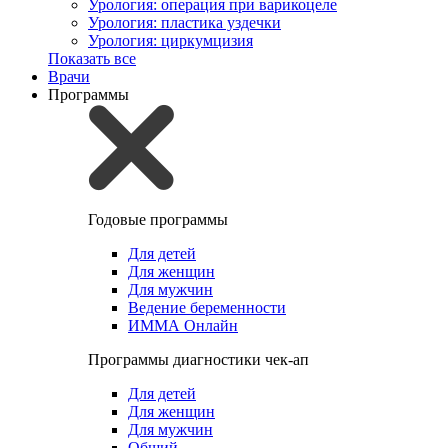
Урология: операция при варикоцеле
Урология: пластика уздечки
Урология: циркумцизия
Показать все
Врачи
Программы
Годовые программы
Для детей
Для женщин
Для мужчин
Ведение беременности
ИММА Онлайн
Программы диагностики чек-ап
Для детей
Для женщин
Для мужчин
Общий