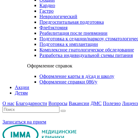
Кардио
Гастро
Неврологический
Предгоспитальная подготовка
Флебэктомия
Реабилитация после пневмонии
Подготовка к седации/наркозу стоматологиче
Подготовка к имплантации
Комплексное гнатологическое обследование
Разработка индивидуальной схемы питания
Оформление справок
Оформление карты в д/сад и школу
Оформление справки 086/у
Акции
Детям
О нас
Благодарности
Вопросы
Вакансии
ДМС
Полезно
Лиценз
Записаться на прием