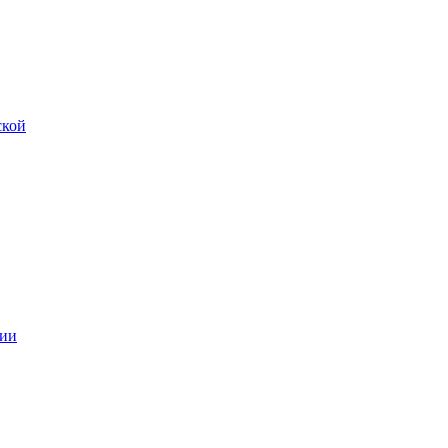
ской
ии