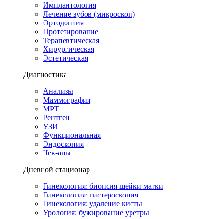
Имплантология
Лечение зубов (микроскоп)
Ортодонтия
Протезирование
Терапевтическая
Хирургическая
Эстетическая
Диагностика
Анализы
Маммография
МРТ
Рентген
УЗИ
Функциональная
Эндоскопия
Чек-апы
Дневной стационар
Гинекология: биопсия шейки матки
Гинекология: гистероскопия
Гинекология: удаление кисты
Урология: бужирование уретры