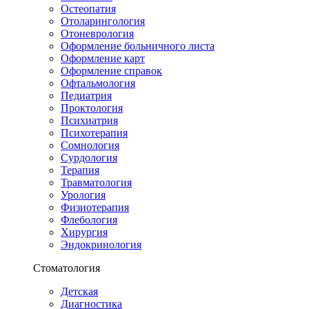
Остеопатия
Отоларингология
Отоневрология
Оформление больничного листа
Оформление карт
Оформление справок
Офтальмология
Педиатрия
Проктология
Психиатрия
Психотерапия
Сомнология
Сурдология
Терапия
Травматология
Урология
Физиотерапия
Флебология
Хирургия
Эндокринология
Стоматология
Детская
Диагностика