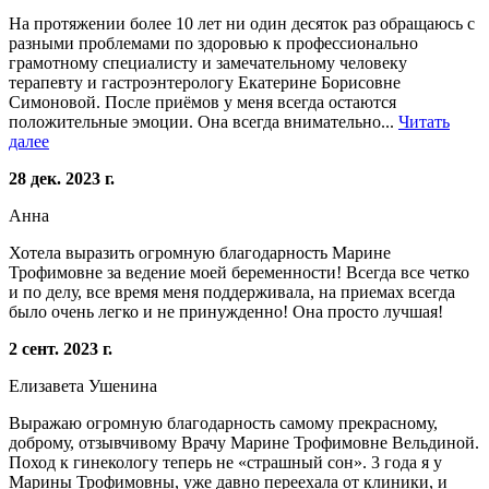
На протяжении более 10 лет ни один десяток раз обращаюсь с
разными проблемами по здоровью к профессионально
грамотному специалисту и замечательному человеку
терапевту и гастроэнтерологу Екатерине Борисовне
Симоновой. После приёмов у меня всегда остаются
положительные эмоции. Она всегда внимательно...
Читать
далее
28 дек. 2023 г.
Анна
Хотела выразить огромную благодарность Марине
Трофимовне за ведение моей беременности! Всегда все четко
и по делу, все время меня поддерживала, на приемах всегда
было очень легко и не принужденно! Она просто лучшая!
2 сент. 2023 г.
Елизавета Ушенина
Выражаю огромную благодарность самому прекрасному,
доброму, отзывчивому Врачу Марине Трофимовне Вельдиной.
Поход к гинекологу теперь не «страшный сон». 3 года я у
Марины Трофимовны, уже давно переехала от клиники, и