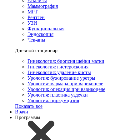
Анализы
Маммография
МРТ
Рентген
УЗИ
Функциональная
Эндоскопия
Чек-апы
Дневной стационар
Гинекология: биопсия шейки матки
Гинекология: гистероскопия
Гинекология: удаление кисты
Урология: бужирование уретры
Урология: мармара при варикоцеле
Урология: операция при варикоцеле
Урология: пластика уздечки
Урология: циркумцизия
Показать все
Врачи
Программы