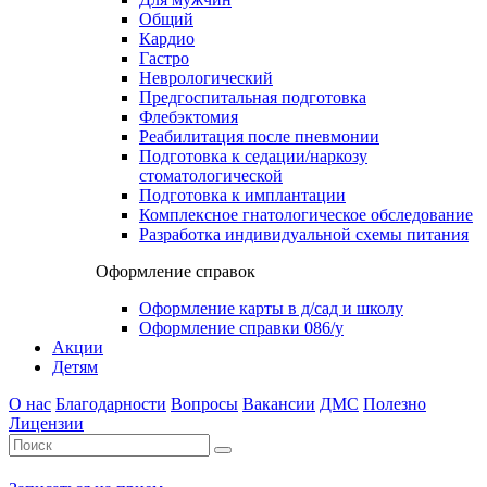
Общий
Кардио
Гастро
Неврологический
Предгоспитальная подготовка
Флебэктомия
Реабилитация после пневмонии
Подготовка к седации/наркозу
стоматологической
Подготовка к имплантации
Комплексное гнатологическое обследование
Разработка индивидуальной схемы питания
Оформление справок
Оформление карты в д/сад и школу
Оформление справки 086/у
Акции
Детям
О нас
Благодарности
Вопросы
Вакансии
ДМС
Полезно
Лицензии