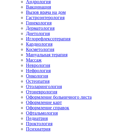
Андрология
Вакцинация
Вызов врача на дом
Гастроэнтерология
Гинекология
Дерматология
Диетология
Иглорефлексотерапия
Кардиология
Косметология
Мануальная терапия
Массаж
Неврология
Нефрология
Онкология
Остеопатия
Отоларингология
Отоневрология
Оформление больничного листа
Оформление карт
Оформление справок
Офтальмология
Педиатрия
Проктология
Психиатрия