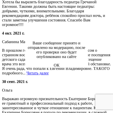
Хотела бы выразить благодарность педиатра Гречаной
Евгении. Такими должны быть настоящие педиатры:
добрыми, чуткими, внимательными. Благодаря
рекомендациям доктора, ребёнок спокойно проспал ночь, и
стали заметны улучшения состояния. Спасибо Вам
огромное!!!!
4 окт. 2021 г.
Сабанина Маргарита
Ваше сообщение принято и
отправлено на модерацию, после
В прошлом году водила дочку в клинику с вопросом о
его проверки оно будет
странном воспалении на коже, появившемся после посещения
опубликовано на сайте
детского сада. У моей дочери аутизм, поэтому посещение
врача это всегда проблема, особенно в незнакомой обстановке.
ОК
Я очень рада, что попали к Евгении Владимировне. ТАКОГО
подробного...
Читать далее
30 сент. 2021 г.
Ольга
Выражаю огромную признательность Екатерине Борисовне за
ее грамотный и профессиональный подход к работе,
заинтересованное и чуткое отношение к пациентам. К
Екатерине Борисовне я попала по рекомендации, в сложной