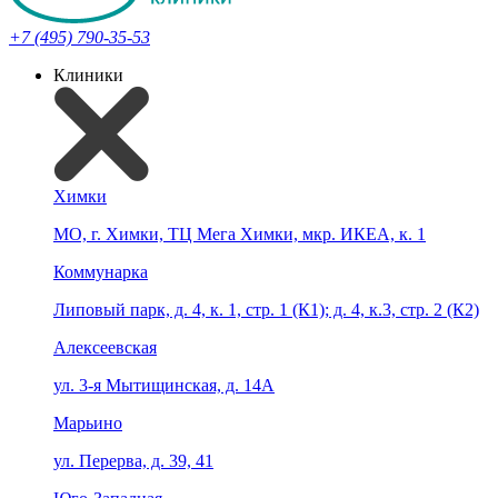
+7 (495) 790-35-53
Клиники
Химки
МО, г. Химки, ТЦ Мега Химки, мкр. ИКЕА, к. 1
Коммунарка
Липовый парк, д. 4, к. 1, стр. 1 (К1); д. 4, к.3, стр. 2 (К2)
Алексеевская
ул. 3-я Мытищинская, д. 14А
Марьино
ул. Перерва, д. 39, 41