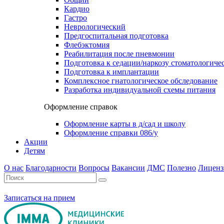
Кардио
Гастро
Неврологический
Предгоспитальная подготовка
Флебэктомия
Реабилитация после пневмонии
Подготовка к седации/наркозу стоматологиче
Подготовка к имплантации
Комплексное гнатологическое обследование
Разработка индивидуальной схемы питания
Оформление справок
Оформление карты в д/сад и школу
Оформление справки 086/у
Акции
Детям
О нас
Благодарности
Вопросы
Вакансии
ДМС
Полезно
Лиценз
Записаться на прием