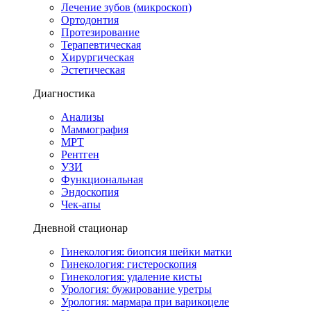
Лечение зубов (микроскоп)
Ортодонтия
Протезирование
Терапевтическая
Хирургическая
Эстетическая
Диагностика
Анализы
Маммография
МРТ
Рентген
УЗИ
Функциональная
Эндоскопия
Чек-апы
Дневной стационар
Гинекология: биопсия шейки матки
Гинекология: гистероскопия
Гинекология: удаление кисты
Урология: бужирование уретры
Урология: мармара при варикоцеле