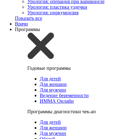
Урология: операция при варикоцеле
Урология: пластика уздечки
Урология: циркумцизия
Показать все
Врачи
Программы
Годовые программы
Для детей
Для женщин
Для мужчин
Ведение беременности
ИММА Онлайн
Программы диагностики чек-ап
Для детей
Для женщин
Для мужчин
Общий