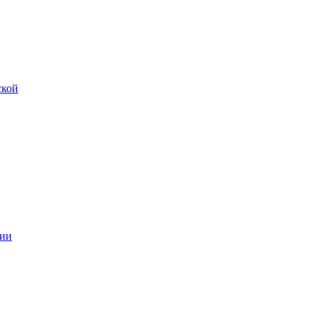
ской
ии