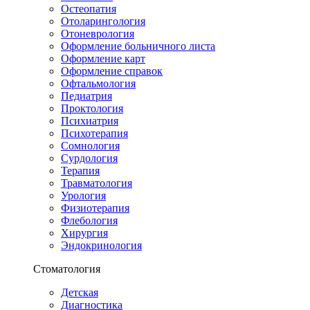
Остеопатия
Отоларингология
Отоневрология
Оформление больничного листа
Оформление карт
Оформление справок
Офтальмология
Педиатрия
Проктология
Психиатрия
Психотерапия
Сомнология
Сурдология
Терапия
Травматология
Урология
Физиотерапия
Флебология
Хирургия
Эндокринология
Стоматология
Детская
Диагностика