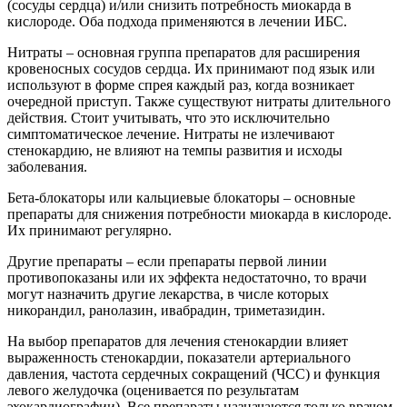
(сосуды сердца) и/или снизить потребность миокарда в
кислороде. Оба подхода применяются в лечении ИБС.
Нитраты – основная группа препаратов для расширения
кровеносных сосудов сердца. Их принимают под язык или
используют в форме спрея каждый раз, когда возникает
очередной приступ. Также существуют нитраты длительного
действия. Стоит учитывать, что это исключительно
симптоматическое лечение. Нитраты не излечивают
стенокардию, не влияют на темпы развития и исходы
заболевания.
Бета-блокаторы или кальциевые блокаторы – основные
препараты для снижения потребности миокарда в кислороде.
Их принимают регулярно.
Другие препараты – если препараты первой линии
противопоказаны или их эффекта недостаточно, то врачи
могут назначить другие лекарства, в числе которых
никорандил, ранолазин, ивабрадин, триметазидин.
На выбор препаратов для лечения стенокардии влияет
выраженность стенокардии, показатели артериального
давления, частота сердечных сокращений (ЧСС) и функция
левого желудочка (оценивается по результатам
эхокардиографии). Все препараты назначаются только врачом.