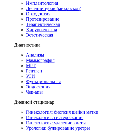
Имплантология
Лечение зубов (микроскоп)
Ортодонтия
Протезирование
Терапевтическая
Хирургическая
Эстетическая
Диагностика
Анализы
Маммография
МРТ
Рентген
УЗИ
Функциональная
Эндоскопия
Чек-апы
Дневной стационар
Гинекология: биопсия шейки матки
Гинекология: гистероскопия
Гинекология: удаление кисты
Урология: бужирование уретры