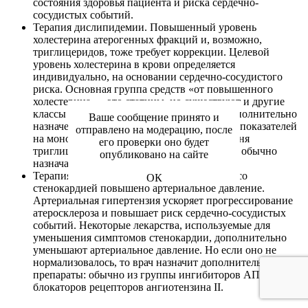
состояния здоровья пациента и риска сердечно-
сосудистых событий.
Терапия дислипидемии. Повышенный уровень
холестерина атерогенных фракций и, возможно,
триглицеридов, тоже требует коррекции. Целевой
уровень холестерина в крови определяется
индивидуально, на основании сердечно-сосудистого
риска. Основная группа средств «от повышенного
холестерина» – это статины, но существуют и другие
классы препаратов, которые могут быть дополнительно
Ваше сообщение принято и
назначены в случае недостижения целевых показателей
отправлено на модерацию, после
на монотерапии. В случае повышения уровня
его проверки оно будет
триглицеридов пациентам со стенокардией обычно
опубликовано на сайте
назначают фибраты.
Терапия гипертонии. У многих пациентов со
ОК
стенокардией повышено артериальное давление.
Артериальная гипертензия ускоряет прогрессирование
атеросклероза и повышает риск сердечно-сосудистых
событий. Некоторые лекарства, используемые для
уменьшения симптомов стенокардии, дополнительно
уменьшают артериальное давление. Но если оно не
нормализовалось, то врач назначит дополнительные
препараты: обычно из группы ингибиторов АПФ или
блокаторов рецепторов ангиотензина II.