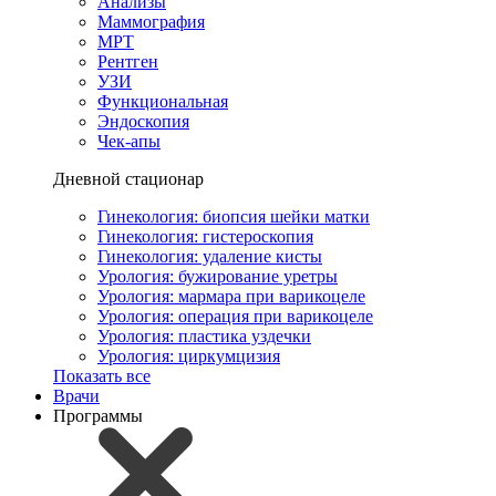
Анализы
Маммография
МРТ
Рентген
УЗИ
Функциональная
Эндоскопия
Чек-апы
Дневной стационар
Гинекология: биопсия шейки матки
Гинекология: гистероскопия
Гинекология: удаление кисты
Урология: бужирование уретры
Урология: мармара при варикоцеле
Урология: операция при варикоцеле
Урология: пластика уздечки
Урология: циркумцизия
Показать все
Врачи
Программы