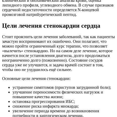
клинический и биохимический анализы крови, оценка
липидного профиля, углеводного обмена. В случае признаков
сердечной недостаточности определяется N-концевой
промозговой натрийуретический пептид.
Цели лечения стенокардии сердца
Стоит прояснить цели лечения заболеваний, так как пациенты
зачастую воспринимают их ошибочно. Они полагают, что
можно пройти ограниченный курс терапии, что позволяет
«вылечить» стенокардию. Но на самом деле лечение, которое
начнется после установления диагноза, долго продолжаться
неограниченно долго (пожизненно). Состояние сосудов
сердца уже не улучшится, и задача врачей состоит в том,
чтобы оно не ухудшилось ещё сильнее.
Основные цели лечения стенокардии:
устранение симптомов (приступов загрудинной боли);
улучшение переносимости физических нагрузок и
повышение качества жизни;
остановка прогрессирования ИБС;
снижение риска инфаркта миокарда;
увеличение периода времени до возникновения
потребности в хирургическом лечении.