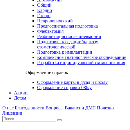
Общий
Кардио
Гастро
Неврологический
Предгоспитальная подготовка
Флебэктомия
Реабилитация после пневмонии
Подготовка к седации/наркозу
стоматологической
Подготовка к имплантации
Комплексное гнатологическое обследование
Разработка индивидуальной схемы питания
Оформление справок
Оформление карты в д/сад и школу
Оформление справки 086/у
Акции
Детям
О нас
Благодарности
Вопросы
Вакансии
ДМС
Полезно
Лицензии