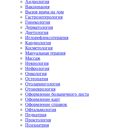
Андрология
Вакцинация
Вызов врача на дом
Гастроэнтерология
Гинекология
Дерматология
Диетология
Иглорефлексотерапия
Кардиология
Косметология
Мануальная терапия
Массаж
Неврология
Нефрология
Онкология
Остеопатия
Отоларингология
Отоневрология
Оформление больничного листа
Оформление карт
Оформление справок
Офтальмология
Педиатрия
Проктология
Психиатрия