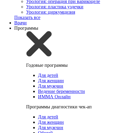
Урология: операция при варикоцеле
Урология: пластика уздечки
Урология: циркумцизия
Показать все
Врачи
Программы
Годовые программы
Для детей
Для женщин
Для мужчин
Ведение беременности
ИММА Онлайн
Программы диагностики чек-ап
Для детей
Для женщин
Для мужчин
Общий