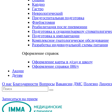
Кардио
Гастро
Неврологический
Предгоспитальная подготовка
Флебэктомия
Реабилитация после пневмонии
Подготовка к седации/наркозу стоматологиче
Подготовка к имплантации
Комплексное гнатологическое обследование
Разработка индивидуальной схемы питания
Оформление справок
Оформление карты в д/сад и школу
Оформление справки 086/у
Акции
Детям
О нас
Благодарности
Вопросы
Вакансии
ДМС
Полезно
Лиценз
Записаться на прием