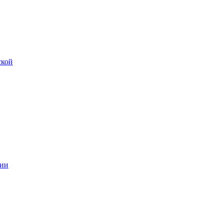
ской
ии