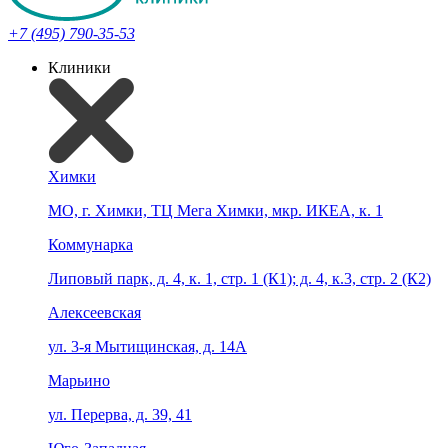
+7 (495) 790-35-53
Клиники
Химки
МО, г. Химки, ТЦ Мега Химки, мкр. ИКЕА, к. 1
Коммунарка
Липовый парк, д. 4, к. 1, стр. 1 (К1); д. 4, к.3, стр. 2 (К2)
Алексеевская
ул. 3-я Мытищинская, д. 14А
Марьино
ул. Перерва, д. 39, 41