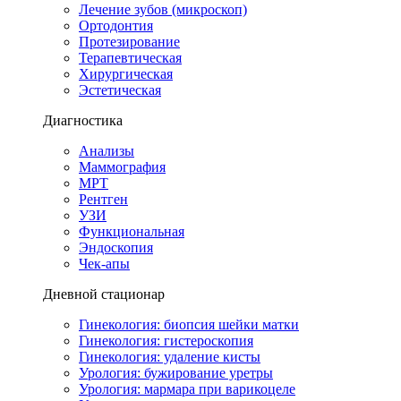
Лечение зубов (микроскоп)
Ортодонтия
Протезирование
Терапевтическая
Хирургическая
Эстетическая
Диагностика
Анализы
Маммография
МРТ
Рентген
УЗИ
Функциональная
Эндоскопия
Чек-апы
Дневной стационар
Гинекология: биопсия шейки матки
Гинекология: гистероскопия
Гинекология: удаление кисты
Урология: бужирование уретры
Урология: мармара при варикоцеле