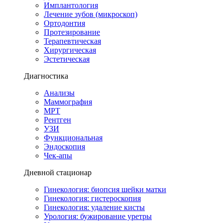
Имплантология
Лечение зубов (микроскоп)
Ортодонтия
Протезирование
Терапевтическая
Хирургическая
Эстетическая
Диагностика
Анализы
Маммография
МРТ
Рентген
УЗИ
Функциональная
Эндоскопия
Чек-апы
Дневной стационар
Гинекология: биопсия шейки матки
Гинекология: гистероскопия
Гинекология: удаление кисты
Урология: бужирование уретры