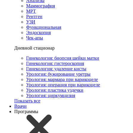
Анализы
Маммография
МРТ
Рентген
УЗИ
Функциональная
Эндоскопия
Чек-апы
Дневной стационар
Гинекология: биопсия шейки матки
Гинекология: гистероскопия
Гинекология: удаление кисты
Урология: бужирование уретры
Урология: мармара при варикоцеле
Урология: операция при варикоцеле
Урология: пластика уздечки
Урология: циркумцизия
Показать все
Врачи
Программы