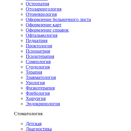
Остеопатия
Отоларингология
Отоневрология
Оформление больничного листа
Оформление карт
Оформление справок
Офтальмология
Педиатрия
Проктология
Психиатрия
Психотерапия
Сомнология
Сурдология
Терапия
Травматология
Урология
Физиотерапия
Флебология
Хирургия
Эндокринология
Стоматология
Детская
Диагностика