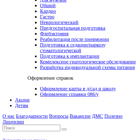
Общий
Кардио
Гастро
Неврологический
Предгоспитальная подготовка
Флебэктомия
Реабилитация после пневмонии
Подготовка к седации/наркозу
стоматологической
Подготовка к имплантации
Комплексное гнатологическое обследование
Разработка индивидуальной схемы питания
Оформление справок
Оформление карты в д/сад и школу
Оформление справки 086/у
Акции
Детям
О нас
Благодарности
Вопросы
Вакансии
ДМС
Полезно
Лицензии