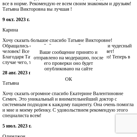
все в норме. Рекомендую ее всем своим знакомым и друзьям!
Татьяна Викторовна вы лучшая !
9 окт. 2023 г.
Карина
Хочу сказать большое спасибо Татьяне Викторовне!
Обращались с мамой. Замечательный специалист и чудесный
человек! Все очень грамотно и доходчиво объясняет!
Ваше сообщение принято и
Благодаря Татьяне Викторовне, поставлен диагноз! Теперь в
отправлено на модерацию, после
случае чего, только к ней!
его проверки оно будет
опубликовано на сайте
28 авг. 2023 г.
ОК
Татьяна
Хочу сказать огромное спасибо Екатерине Валентиновне
Семич. Это уникальный и внимательнейший доктор с
системным подходом к каждому пациенту. Она очень помогла
и мне и моему ребенку. С удовольствием рекомендую этого
специалиста всем!
5 июл. 2023 г.
Олимджон