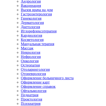
Андрология
Вакцинация
Вызов врача на дом
Гастроэнтерология
Гинекология
Дерматология
Диетология
Иглорефлексотерапия
Кардиология
Косметология
Мануальная терапия
Массаж
Неврология
Нефрология
Онкология
Остеопатия
Отоларингология
Отоневрология
Оформление больничного листа
Оформление карт
Оформление справок
Офтальмология
Педиатрия
Проктология
Психиатрия