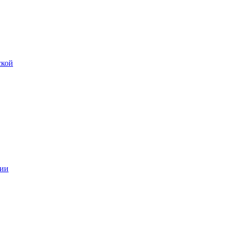
ской
ии