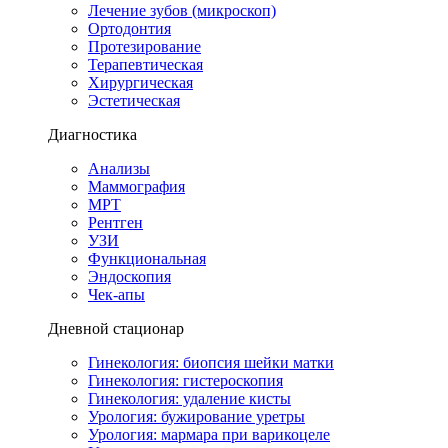
Лечение зубов (микроскоп)
Ортодонтия
Протезирование
Терапевтическая
Хирургическая
Эстетическая
Диагностика
Анализы
Маммография
МРТ
Рентген
УЗИ
Функциональная
Эндоскопия
Чек-апы
Дневной стационар
Гинекология: биопсия шейки матки
Гинекология: гистероскопия
Гинекология: удаление кисты
Урология: бужирование уретры
Урология: мармара при варикоцеле