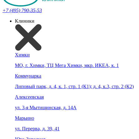
+7 (495) 790-35-53
Клиники
Химки
МО, г. Химки, ТЦ Мега Химки, мкр. ИКЕА, к. 1
Коммунарка
Липовый парк, д. 4, к. 1, стр. 1 (К1); д. 4, к.3, стр. 2 (К2)
Алексеевская
ул. 3-я Мытищинская, д. 14А
Марьино
ул. Перерва, д. 39, 41