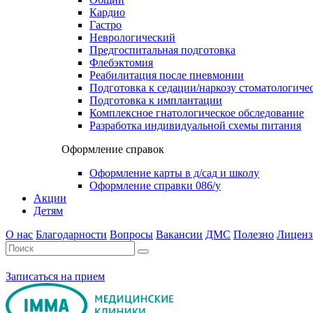
Кардио
Гастро
Неврологический
Предгоспитальная подготовка
Флебэктомия
Реабилитация после пневмонии
Подготовка к седации/наркозу стоматологиче
Подготовка к имплантации
Комплексное гнатологическое обследование
Разработка индивидуальной схемы питания
Оформление справок
Оформление карты в д/сад и школу
Оформление справки 086/у
Акции
Детям
О нас
Благодарности
Вопросы
Вакансии
ДМС
Полезно
Лиценз
Записаться на прием