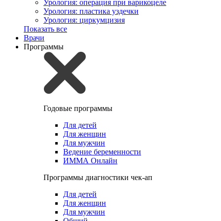
Урология: операция при варикоцеле
Урология: пластика уздечки
Урология: циркумцизия
Показать все
Врачи
Программы
Годовые программы
Для детей
Для женщин
Для мужчин
Ведение беременности
ИММА Онлайн
Программы диагностики чек-ап
Для детей
Для женщин
Для мужчин
Общий