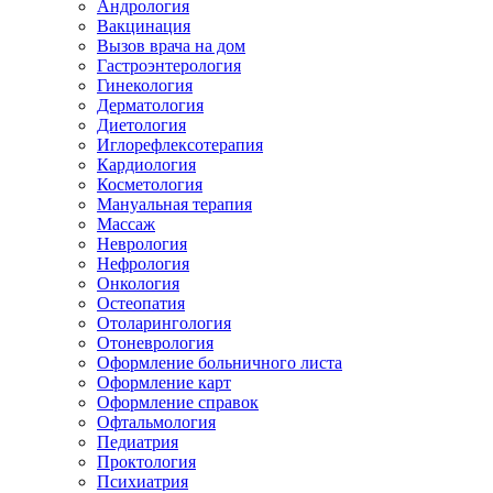
Андрология
Вакцинация
Вызов врача на дом
Гастроэнтерология
Гинекология
Дерматология
Диетология
Иглорефлексотерапия
Кардиология
Косметология
Мануальная терапия
Массаж
Неврология
Нефрология
Онкология
Остеопатия
Отоларингология
Отоневрология
Оформление больничного листа
Оформление карт
Оформление справок
Офтальмология
Педиатрия
Проктология
Психиатрия