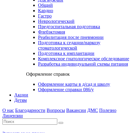
Общий
Кардио
Гастро
Неврологический
Предгоспитальная подготовка
Флебэктомия
Реабилитация после пневмонии
Подготовка к седации/наркозу
стоматологической
Подготовка к имплантации
Комплексное гнатологическое обследование
Разработка индивидуальной схемы питания
Оформление справок
Оформление карты в д/сад и школу
Оформление справки 086/у
Акции
Детям
О нас
Благодарности
Вопросы
Вакансии
ДМС
Полезно
Лицензии