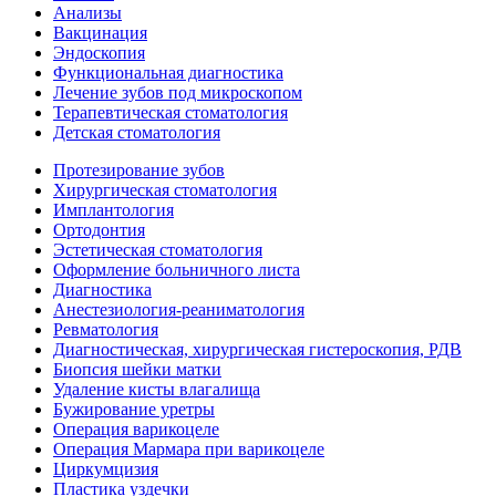
Анализы
Вакцинация
Эндоскопия
Функциональная диагностика
Лечение зубов под микроскопом
Терапевтическая стоматология
Детская стоматология
Протезирование зубов
Хирургическая стоматология
Имплантология
Ортодонтия
Эстетическая стоматология
Оформление больничного листа
Диагностика
Анестезиология-реаниматология
Ревматология
Диагностическая, хирургическая гистероскопия, РДВ
Биопсия шейки матки
Удаление кисты влагалища
Бужирование уретры
Операция варикоцеле
Операция Мармара при варикоцеле
Циркумцизия
Пластика уздечки