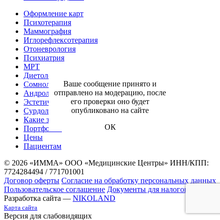
Оформление карт
Психотерапия
Маммография
Иглорефлексотерапия
Отоневрология
Психиатрия
МРТ
Диетология
Ваше сообщение принято и
Сомнология
отправлено на модерацию, после
Андрология
его проверки оно будет
Эстетическая гинекология
опубликовано на сайте
Сурдология
Какие заболевания мы лечим
ОК
Портфолио
Цены
Пациентам
© 2026 «ИММА» ООО «Медицинские Центры»
ИНН/КПП:
7724284494 / 771701001
Договор оферты
Согласие на обработку персональных данных
Пользовательское соглашение
Документы для налоговой
Разработка сайта —
NIKOLAND
Карта сайта
Версия для слабовидящих