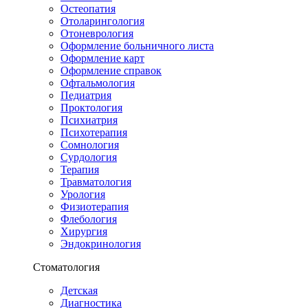
Остеопатия
Отоларингология
Отоневрология
Оформление больничного листа
Оформление карт
Оформление справок
Офтальмология
Педиатрия
Проктология
Психиатрия
Психотерапия
Сомнология
Сурдология
Терапия
Травматология
Урология
Физиотерапия
Флебология
Хирургия
Эндокринология
Стоматология
Детская
Диагностика