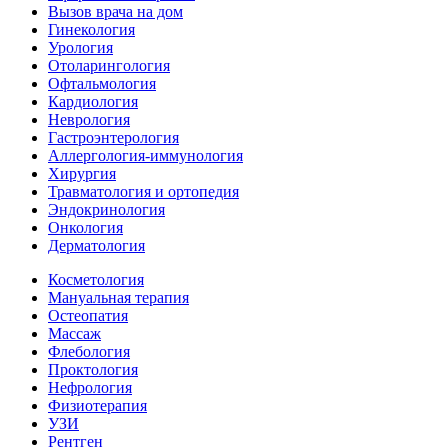
Вызов врача на дом
Гинекология
Урология
Отоларингология
Офтальмология
Кардиология
Неврология
Гастроэнтерология
Аллергология-иммунология
Хирургия
Травматология и ортопедия
Эндокринология
Онкология
Дерматология
Косметология
Мануальная терапия
Остеопатия
Массаж
Флебология
Проктология
Нефрология
Физиотерапия
УЗИ
Рентген