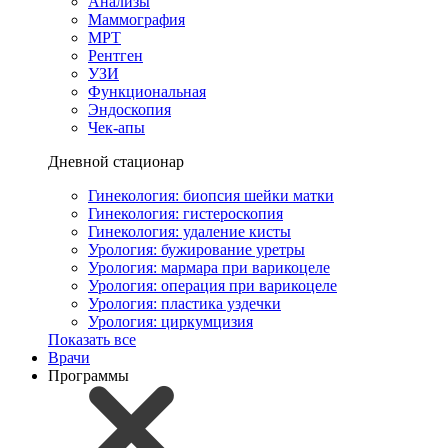
Анализы
Маммография
МРТ
Рентген
УЗИ
Функциональная
Эндоскопия
Чек-апы
Дневной стационар
Гинекология: биопсия шейки матки
Гинекология: гистероскопия
Гинекология: удаление кисты
Урология: бужирование уретры
Урология: мармара при варикоцеле
Урология: операция при варикоцеле
Урология: пластика уздечки
Урология: циркумцизия
Показать все
Врачи
Программы