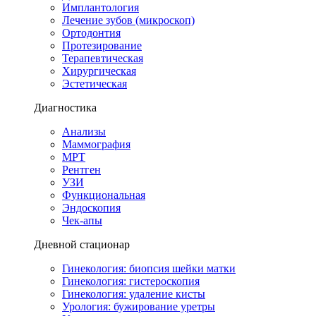
Имплантология
Лечение зубов (микроскоп)
Ортодонтия
Протезирование
Терапевтическая
Хирургическая
Эстетическая
Диагностика
Анализы
Маммография
МРТ
Рентген
УЗИ
Функциональная
Эндоскопия
Чек-апы
Дневной стационар
Гинекология: биопсия шейки матки
Гинекология: гистероскопия
Гинекология: удаление кисты
Урология: бужирование уретры