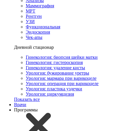
Анализы
Маммография
МРТ
Рентген
УЗИ
Функциональная
Эндоскопия
Чек-апы
Дневной стационар
Гинекология: биопсия шейки матки
Гинекология: гистероскопия
Гинекология: удаление кисты
Урология: бужирование уретры
Урология: мармара при варикоцеле
Урология: операция при варикоцеле
Урология: пластика уздечки
Урология: циркумцизия
Показать все
Врачи
Программы