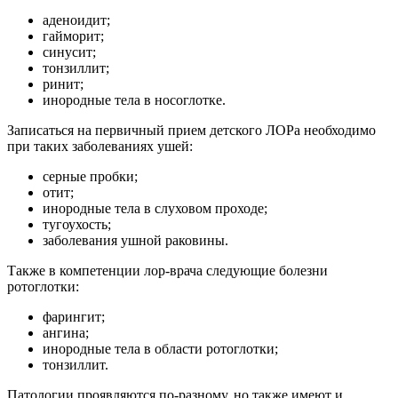
аденоидит;
гайморит;
синусит;
тонзиллит;
ринит;
инородные тела в носоглотке.
Записаться на первичный прием детского ЛОРа необходимо
при таких заболеваниях ушей:
серные пробки;
отит;
инородные тела в слуховом проходе;
тугоухость;
заболевания ушной раковины.
Также в компетенции лор-врача следующие болезни
ротоглотки:
фарингит;
ангина;
инородные тела в области ротоглотки;
тонзиллит.
Патологии проявляются по-разному, но также имеют и