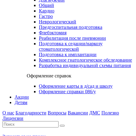
Общий
Кардио
Гастро
Неврологический
Предгоспитальная подготовка
Флебэктомия
Реабилитация после пневмонии
Подготовка к седации/наркозу
стоматологической
Подготовка к имплантации
Комплексное гнатологическое обследование
Разработка индивидуальной схемы питания
Оформление справок
Оформление карты в д/сад и школу
Оформление справки 086/у
Акции
Детям
О нас
Благодарности
Вопросы
Вакансии
ДМС
Полезно
Лицензии