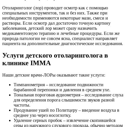
Отоларинголог (лор) проводит осмотр как с помощью
специальных инструментов, так и без них. Также при
необходимости применяются некоторые мази, смеси и
растворы. Если осмотр дал достаточно точную картину
заболевания, детский лор может сразу назначить
медикаментозную терапию и лечебные процедуры. Если же
природа патологии не совсем ясна, специалист направляет
пациента на дополнительные диагностические исследования.
Услуги детского отоларинголога в
клинике IMMA
Наши детские врачи-ЛОРы оказывают такие услуги:
Тимпанометрия – исследование подвижности
барабанной перепонки и давления в среднем ухе.
Тональная пороговая аудиометрия – исследование слуха
для определения порога слышимости звуков разной
частоты.
Продувание ушей по Политцеру – введение воздуха в
среднее ухо через носоглотку.
Удаление серных пробок – извлечение скопившейся
серы из наружного слухового прохода, обычно методом