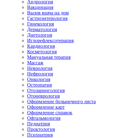
Андрология
Вакцинация
Вызов врача на дом
Гастроэнтерология
Гинекология
Дерматология
Диетология
Иглорефлексотерапия
Кардиология
Косметология
Мануальная терапия
Массаж
Неврология
Нефрология
Онкология
Остеопатия
Отоларингология
Отоневрология
Оформление больничного листа
Оформление карт
Оформление справок
Офтальмология
Педиатрия
Проктология
Психиатрия