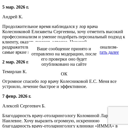
5 мар. 2026 г.
Андрей К.
Продолжительное время наблюдался у лор врача
Колесниковой Елизаветы Сергеевны, хочу отметить высокий
профессионализм и умение подобрать персональный подход к
клиенту, оказать помощь адресно. Никакой
раздражительности, широкий кругозор, профессионализм-
Ваше сообщение принято и
самые яркие качества вышеуказанных врачей.
Читать далее
отправлено на модерацию, после
его проверки оно будет
2 мар. 2026 г.
опубликовано на сайте
Темирлан К.
ОК
Огромное спасибо лор врачу Колесниковой Е.С. Меня все
устроило, лечение быстрое и эффективное.
7 февр. 2026 г.
Алексей Сергеевич Б.
Благодарность врачу-отоларингологу Коломиной Ларисе
Наилевне. Хочу выразить огромную, искреннюю
благодарность врачу-отоларингологу клиники «ИММА» в