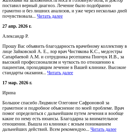
жалобами на заложенность носа и головную боль, и доктор
поставил верный диагноз. Лечение было подобранно
грамотно и без лишних анализов, и уже через несколько дней
почувствовала...
Читать далее
27 апр. 2026 г.
Александр Р.
Прошу Вас объявить благодарность врачебному коллективу в
лице Зайковской А. Е., лор врач Чистякова К.С., медсестры
Сапарбаевой А.М. и сотрудника ресепшена Пинчук И.В., за
высокий профессионализм и чуткость по отношению к
пациентам, проходящим лечение в Вашей клинике. Высокие
стандарты оказания...
Читать далее
17 мар. 2026 г.
Ирина
Большое спасибо Людмиле Олеговне Сафроновой за
грамотное и подробное объяснение по моей проблеме. Врач
помог определиться с дальнейшим путем лечения и вообще
какие по нему есть нюансы. Благодарна за внимательное
отношении. Вышла из клиники с ясным пониманием
дальнейших действий. Всем рекомендую...
Читать далее