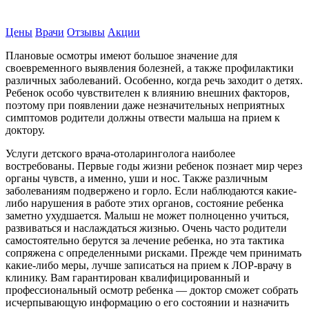
Записаться на прием
Цены
Врачи
Отзывы
Акции
Плановые осмотры имеют большое значение для
своевременного выявления болезней, а также профилактики
различных заболеваний. Особенно, когда речь заходит о детях.
Ребенок особо чувствителен к влиянию внешних факторов,
поэтому при появлении даже незначительных неприятных
симптомов родители должны отвести малыша на прием к
доктору.
Услуги детского врача-отоларинголога наиболее
востребованы. Первые годы жизни ребенок познает мир через
органы чувств, а именно, уши и нос. Также различным
заболеваниям подвержено и горло. Если наблюдаются какие-
либо нарушения в работе этих органов, состояние ребенка
заметно ухудшается. Малыш не может полноценно учиться,
развиваться и наслаждаться жизнью. Очень часто родители
самостоятельно берутся за лечение ребенка, но эта тактика
сопряжена с определенными рисками. Прежде чем принимать
какие-либо меры, лучше записаться на прием к ЛОР-врачу в
клинику. Вам гарантирован квалифицированный и
профессиональный осмотр ребенка — доктор сможет собрать
исчерпывающую информацию о его состоянии и назначить