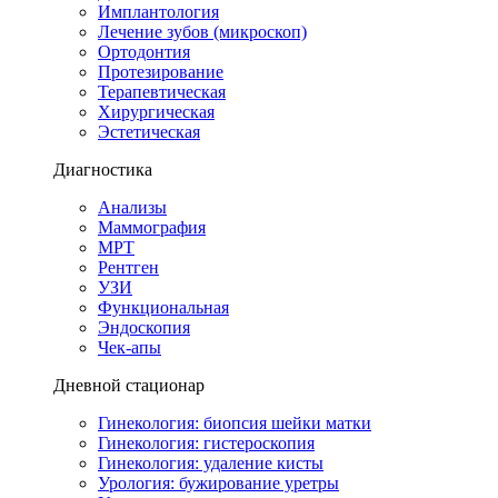
Имплантология
Лечение зубов (микроскоп)
Ортодонтия
Протезирование
Терапевтическая
Хирургическая
Эстетическая
Диагностика
Анализы
Маммография
МРТ
Рентген
УЗИ
Функциональная
Эндоскопия
Чек-апы
Дневной стационар
Гинекология: биопсия шейки матки
Гинекология: гистероскопия
Гинекология: удаление кисты
Урология: бужирование уретры