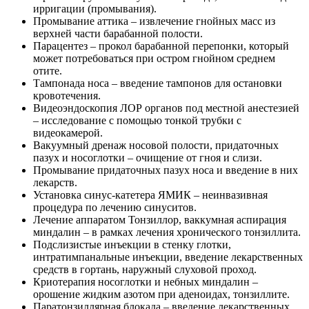
ирригации (промывания).
Промывание аттика – извлечение гнойных масс из
верхней части барабанной полости.
Парацентез – прокол барабанной перепонки, который
может потребоваться при остром гнойном среднем
отите.
Тампонада носа – введение тампонов для остановки
кровотечения.
Видеоэндоскопия ЛОР органов под местной анестезией
– исследование с помощью тонкой трубки с
видеокамерой.
Вакуумный дренаж носовой полости, придаточных
пазух и носоглотки – очищение от гноя и слизи.
Промывание придаточных пазух носа и введение в них
лекарств.
Установка синус-катетера ЯМИК – неинвазивная
процедура по лечению синуситов.
Лечение аппаратом Тонзиллор, ваккумная аспирация
миндалин – в рамках лечения хронического тонзиллита.
Подслизистые инъекции в стенку глотки,
интратимпанальные инъекции, введение лекарственных
средств в гортань, наружный слуховой проход.
Криотерапия носоглотки и небных миндалин –
орошение жидким азотом при аденоидах, тонзиллите.
Паратонзиллярная блокада – введение лекарственных