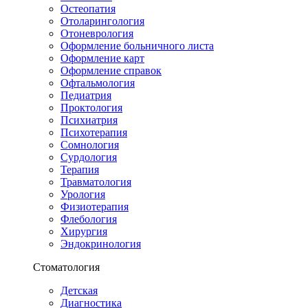
Остеопатия
Отоларингология
Отоневрология
Оформление больничного листа
Оформление карт
Оформление справок
Офтальмология
Педиатрия
Проктология
Психиатрия
Психотерапия
Сомнология
Сурдология
Терапия
Травматология
Урология
Физиотерапия
Флебология
Хирургия
Эндокринология
Стоматология
Детская
Диагностика