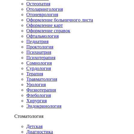
Остеопатия
Отоларингология
Отоневрология
Оформление больничного листа
Оформление карт
Оформление справок
Офтальмология
Педиатрия
Проктология
Психиатрия
Психотерапия
Сомнология
Сурдология
Терапия
Травматология
Урология
Физиотерапия
Флебология
Хирургия
Эндокринология
Стоматология
Детская
Диагностика