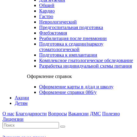
Общий
Кардио
Гастро
Неврологический
Предгоспитальная подготовка
Флебэктомия
Реабилитация после пневмонии
Подготовка к седации/наркозу
стоматологической
Подготовка к имплантации
Комплексное гнатологическое обследование
Разработка индивидуальной схемы питания
Оформление справок
Оформление карты в д/сад и школу
Оформление справки 086/у
Акции
Детям
О нас
Благодарности
Вопросы
Вакансии
ДМС
Полезно
Лицензии