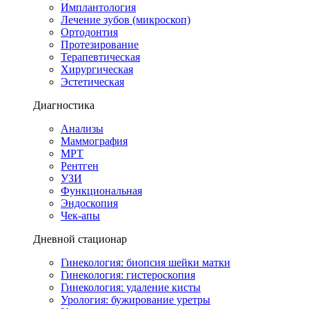
Имплантология
Лечение зубов (микроскоп)
Ортодонтия
Протезирование
Терапевтическая
Хирургическая
Эстетическая
Диагностика
Анализы
Маммография
МРТ
Рентген
УЗИ
Функциональная
Эндоскопия
Чек-апы
Дневной стационар
Гинекология: биопсия шейки матки
Гинекология: гистероскопия
Гинекология: удаление кисты
Урология: бужирование уретры