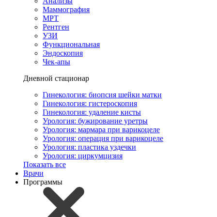
Анализы
Маммография
МРТ
Рентген
УЗИ
Функциональная
Эндоскопия
Чек-апы
Дневной стационар
Гинекология: биопсия шейки матки
Гинекология: гистероскопия
Гинекология: удаление кисты
Урология: бужирование уретры
Урология: мармара при варикоцеле
Урология: операция при варикоцеле
Урология: пластика уздечки
Урология: циркумцизия
Показать все
Врачи
Программы