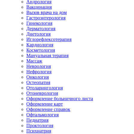
Андрология
Вакцинация
Вызов врача на дом
Гастроэнтерология
Гинекология
Дерматология
Диетология
Иглорефлексотерапия
Кардиология
Косметология
Мануальная терапия
Массаж
Неврология
Нефрология
Онкология
Остеопатия
Отоларингология
Отоневрология
Оформление больничного листа
Оформление карт
Оформление справок
Офтальмология
Педиатрия
Проктология
Психиатрия