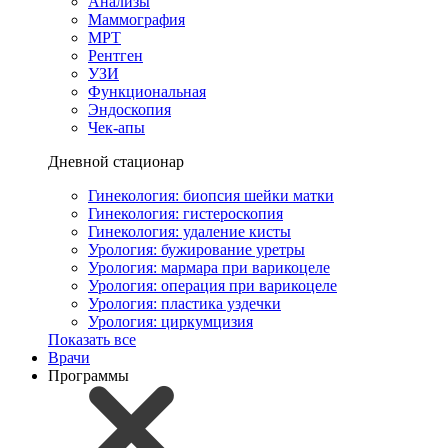
Анализы
Маммография
МРТ
Рентген
УЗИ
Функциональная
Эндоскопия
Чек-апы
Дневной стационар
Гинекология: биопсия шейки матки
Гинекология: гистероскопия
Гинекология: удаление кисты
Урология: бужирование уретры
Урология: мармара при варикоцеле
Урология: операция при варикоцеле
Урология: пластика уздечки
Урология: циркумцизия
Показать все
Врачи
Программы