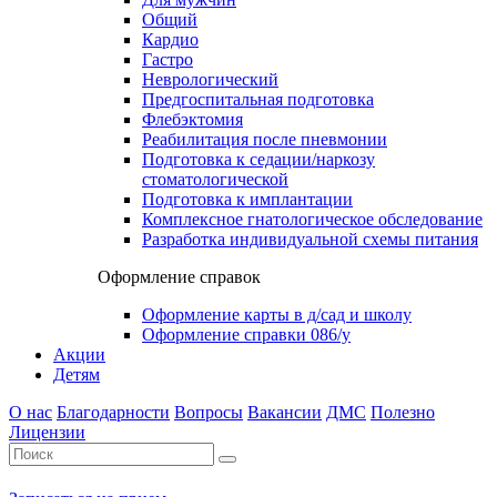
Общий
Кардио
Гастро
Неврологический
Предгоспитальная подготовка
Флебэктомия
Реабилитация после пневмонии
Подготовка к седации/наркозу
стоматологической
Подготовка к имплантации
Комплексное гнатологическое обследование
Разработка индивидуальной схемы питания
Оформление справок
Оформление карты в д/сад и школу
Оформление справки 086/у
Акции
Детям
О нас
Благодарности
Вопросы
Вакансии
ДМС
Полезно
Лицензии