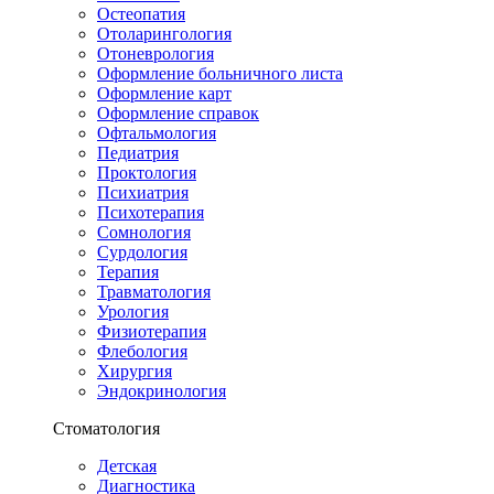
Остеопатия
Отоларингология
Отоневрология
Оформление больничного листа
Оформление карт
Оформление справок
Офтальмология
Педиатрия
Проктология
Психиатрия
Психотерапия
Сомнология
Сурдология
Терапия
Травматология
Урология
Физиотерапия
Флебология
Хирургия
Эндокринология
Стоматология
Детская
Диагностика