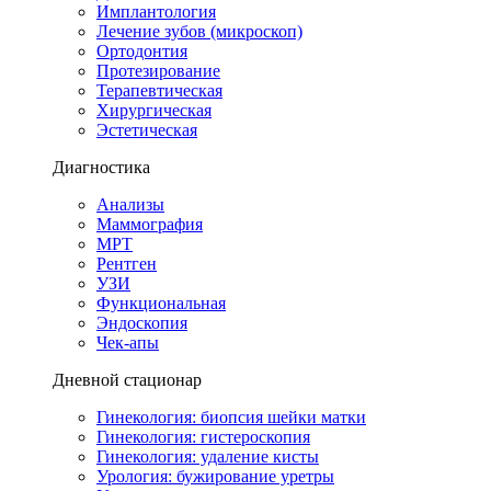
Имплантология
Лечение зубов (микроскоп)
Ортодонтия
Протезирование
Терапевтическая
Хирургическая
Эстетическая
Диагностика
Анализы
Маммография
МРТ
Рентген
УЗИ
Функциональная
Эндоскопия
Чек-апы
Дневной стационар
Гинекология: биопсия шейки матки
Гинекология: гистероскопия
Гинекология: удаление кисты
Урология: бужирование уретры