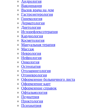
Андрология
Вакцинация
Вызов врача на дом
Гастроэнтерология
Гинекология
Дерматология
Диетология
Иглорефлексотерапия
Кардиология
Косметология
Мануальная терапия
Массаж
Неврология
Нефрология
Онкология
Остеопатия
Отоларингология
Отоневрология
Оформление больничного листа
Оформление карт
Оформление справок
Офтальмология
Педиатрия
Проктология
Психиатрия