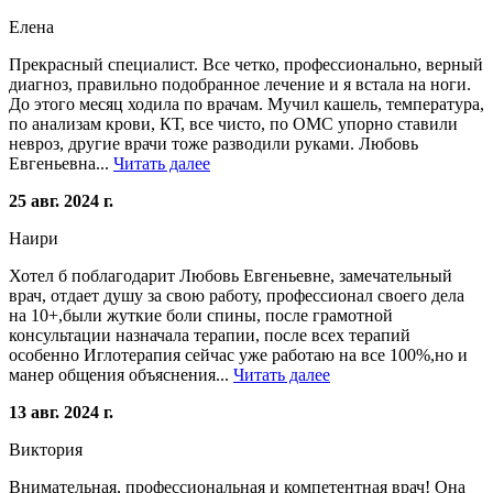
Елена
Прекрасный специалист. Все четко, профессионально, верный
диагноз, правильно подобранное лечение и я встала на ноги.
До этого месяц ходила по врачам. Мучил кашель, температура,
по анализам крови, КТ, все чисто, по ОМС упорно ставили
невроз, другие врачи тоже разводили руками. Любовь
Евгеньевна...
Читать далее
25 авг. 2024 г.
Наири
Хотел б поблагодарит Любовь Евгеньевне, замечательный
врач, отдает душу за свою работу, профессионал своего дела
на 10+,были жуткие боли спины, после грамотной
консультации назначала терапии, после всех терапий
особенно Иглотерапия сейчас уже работаю на все 100%,но и
манер общения объяснения...
Читать далее
13 авг. 2024 г.
Виктория
Внимательная, профессиональная и компетентная врач! Она