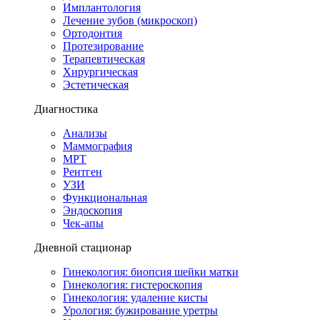
Имплантология
Лечение зубов (микроскоп)
Ортодонтия
Протезирование
Терапевтическая
Хирургическая
Эстетическая
Диагностика
Анализы
Маммография
МРТ
Рентген
УЗИ
Функциональная
Эндоскопия
Чек-апы
Дневной стационар
Гинекология: биопсия шейки матки
Гинекология: гистероскопия
Гинекология: удаление кисты
Урология: бужирование уретры