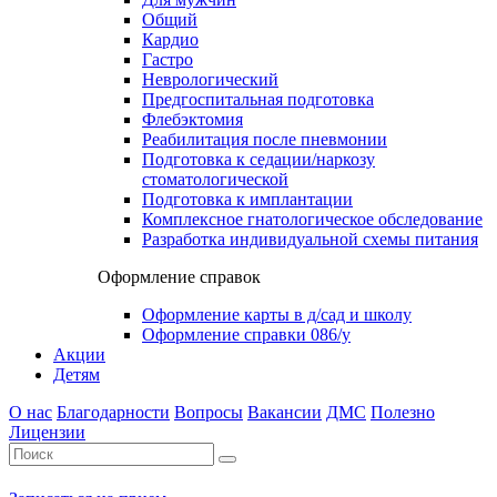
Общий
Кардио
Гастро
Неврологический
Предгоспитальная подготовка
Флебэктомия
Реабилитация после пневмонии
Подготовка к седации/наркозу
стоматологической
Подготовка к имплантации
Комплексное гнатологическое обследование
Разработка индивидуальной схемы питания
Оформление справок
Оформление карты в д/сад и школу
Оформление справки 086/у
Акции
Детям
О нас
Благодарности
Вопросы
Вакансии
ДМС
Полезно
Лицензии