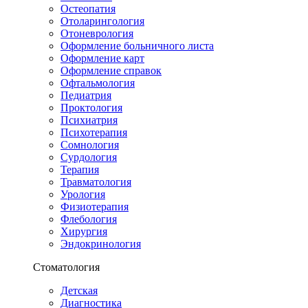
Остеопатия
Отоларингология
Отоневрология
Оформление больничного листа
Оформление карт
Оформление справок
Офтальмология
Педиатрия
Проктология
Психиатрия
Психотерапия
Сомнология
Сурдология
Терапия
Травматология
Урология
Физиотерапия
Флебология
Хирургия
Эндокринология
Стоматология
Детская
Диагностика