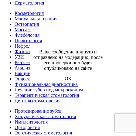
Дерматология
Косметология
Мануальная терапия
Остеопатия
Массаж
Флебология
Проктология
Нефрология
Физиотерапия
Ваше сообщение принято и
УЗИ
отправлено на модерацию, после
Рентген
его проверки оно будет
Анализы
опубликовано на сайте
Вакцинация
ОК
Эндоскопия
Функциональная диагностика
Лечение зубов под микроскопом
Терапевтическая стоматология
Детская стоматология
Протезирование зубов
Хирургическая стоматология
Имплантология
Ортодонтия
Эстетическая стоматология