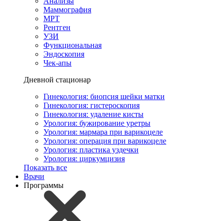
Анализы
Маммография
МРТ
Рентген
УЗИ
Функциональная
Эндоскопия
Чек-апы
Дневной стационар
Гинекология: биопсия шейки матки
Гинекология: гистероскопия
Гинекология: удаление кисты
Урология: бужирование уретры
Урология: мармара при варикоцеле
Урология: операция при варикоцеле
Урология: пластика уздечки
Урология: циркумцизия
Показать все
Врачи
Программы