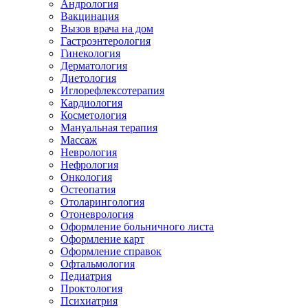
Андрология
Вакцинация
Вызов врача на дом
Гастроэнтерология
Гинекология
Дерматология
Диетология
Иглорефлексотерапия
Кардиология
Косметология
Мануальная терапия
Массаж
Неврология
Нефрология
Онкология
Остеопатия
Отоларингология
Отоневрология
Оформление больничного листа
Оформление карт
Оформление справок
Офтальмология
Педиатрия
Проктология
Психиатрия