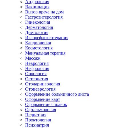
Андрология
Вакцинация
Вызов врача на дом
Гастроэнтерология
Гинекология
Дерматология
Диетология
Иглорефлексотерапия
Кардиология
Косметология
Мануальная терапия
Массаж
Неврология
Нефрология
Онкология
Остеопатия
Отоларингология
Отоневрология
Оформление больничного листа
Оформление карт
Оформление справок
Офтальмология
Педиатрия
Проктология
Психиатрия