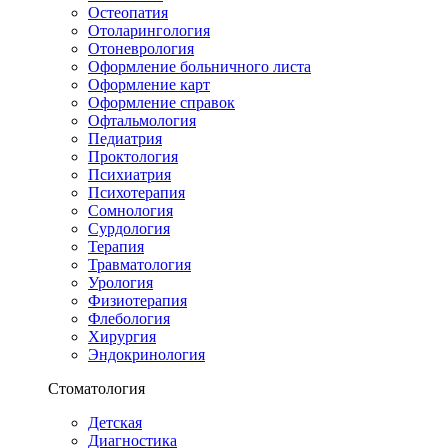
Остеопатия
Отоларингология
Отоневрология
Оформление больничного листа
Оформление карт
Оформление справок
Офтальмология
Педиатрия
Проктология
Психиатрия
Психотерапия
Сомнология
Сурдология
Терапия
Травматология
Урология
Физиотерапия
Флебология
Хирургия
Эндокринология
Стоматология
Детская
Диагностика