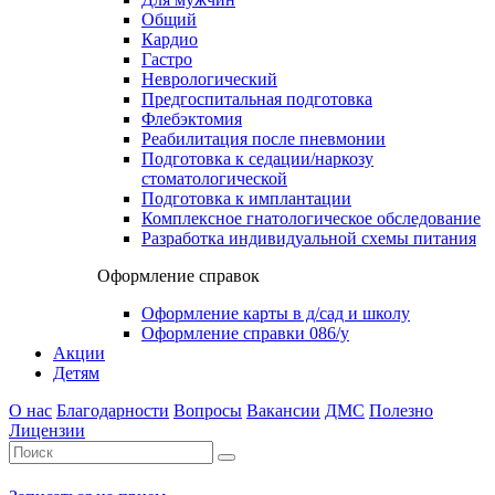
Общий
Кардио
Гастро
Неврологический
Предгоспитальная подготовка
Флебэктомия
Реабилитация после пневмонии
Подготовка к седации/наркозу
стоматологической
Подготовка к имплантации
Комплексное гнатологическое обследование
Разработка индивидуальной схемы питания
Оформление справок
Оформление карты в д/сад и школу
Оформление справки 086/у
Акции
Детям
О нас
Благодарности
Вопросы
Вакансии
ДМС
Полезно
Лицензии