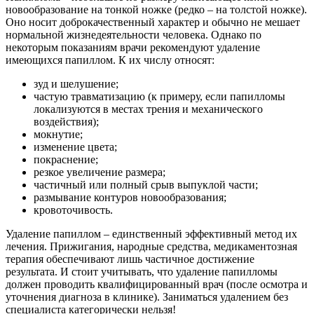
новообразование на тонкой ножке (редко – на толстой ножке).
Оно носит доброкачественный характер и обычно не мешает
нормальной жизнедеятельности человека. Однако по
некоторым показаниям врачи рекомендуют удаление
имеющихся папиллом. К их числу относят:
зуд и шелушение;
частую травматизацию (к примеру, если папилломы
локализуются в местах трения и механического
воздействия);
мокнутие;
изменение цвета;
покраснение;
резкое увеличение размера;
частичный или полный срыв выпуклой части;
размывание контуров новообразования;
кровоточивость.
Удаление папиллом – единственный эффективный метод их
лечения. Прижигания, народные средства, медикаментозная
терапия обеспечивают лишь частичное достижение
результата. И стоит учитывать, что удаление папилломы
должен проводить квалифицированный врач (после осмотра и
уточнения диагноза в клинике). Заниматься удалением без
специалиста категорически нельзя!