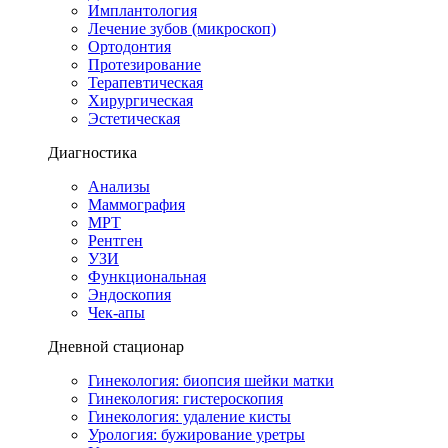
Имплантология
Лечение зубов (микроскоп)
Ортодонтия
Протезирование
Терапевтическая
Хирургическая
Эстетическая
Диагностика
Анализы
Маммография
МРТ
Рентген
УЗИ
Функциональная
Эндоскопия
Чек-апы
Дневной стационар
Гинекология: биопсия шейки матки
Гинекология: гистероскопия
Гинекология: удаление кисты
Урология: бужирование уретры