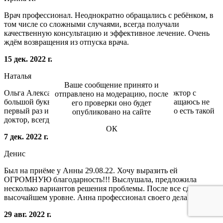
Врач профессионал. Неоднократно обращались с ребёнком, в
том числе со сложными случаями, всегда получали
качественную консультацию и эффективное лечение. Очень
ждём возвращения из отпуска врача.
15 дек. 2022 г.
Наталья
Ваше сообщение принято и
Ольга Александровна, очень опытный доктор. Доктор с
отправлено на модерацию, после
большой буквы. Очень, очень благодарна ей. Обращаюсь не
его проверки оно будет
первый раз и как всегда на высоте. Благодарю, что есть такой
опубликовано на сайте
доктор, всегда скажет, что и как нужно.
ОК
7 дек. 2022 г.
Денис
Был на приёме у Анны 29.08.22. Хочу выразить ей
ОГРОМНУЮ благодарность!!! Выслушала, предложила
несколько вариантов решения проблемы. После все сделала на
высочайшем уровне. Анна профессионал своего дела!!!
29 авг. 2022 г.