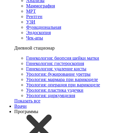
Анализы
Маммография
МРТ
Рентген
УЗИ
Функциональная
Эндоскопия
Чек-апы
Дневной стационар
Гинекология: биопсия шейки матки
Гинекология: гистероскопия
Гинекология: удаление кисты
Урология: бужирование уретры
Урология: мармара при варикоцеле
Урология: операция при варикоцеле
Урология: пластика уздечки
Урология: циркумцизия
Показать все
Врачи
Программы