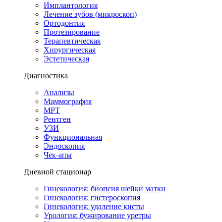
Имплантология
Лечение зубов (микроскоп)
Ортодонтия
Протезирование
Терапевтическая
Хирургическая
Эстетическая
Диагностика
Анализы
Маммография
МРТ
Рентген
УЗИ
Функциональная
Эндоскопия
Чек-апы
Дневной стационар
Гинекология: биопсия шейки матки
Гинекология: гистероскопия
Гинекология: удаление кисты
Урология: бужирование уретры