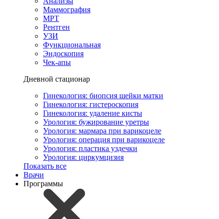
Анализы
Маммография
МРТ
Рентген
УЗИ
Функциональная
Эндоскопия
Чек-апы
Дневной стационар
Гинекология: биопсия шейки матки
Гинекология: гистероскопия
Гинекология: удаление кисты
Урология: бужирование уретры
Урология: мармара при варикоцеле
Урология: операция при варикоцеле
Урология: пластика уздечки
Урология: циркумцизия
Показать все
Врачи
Программы