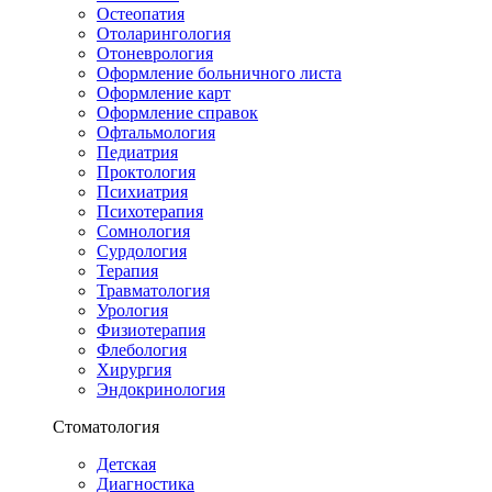
Остеопатия
Отоларингология
Отоневрология
Оформление больничного листа
Оформление карт
Оформление справок
Офтальмология
Педиатрия
Проктология
Психиатрия
Психотерапия
Сомнология
Сурдология
Терапия
Травматология
Урология
Физиотерапия
Флебология
Хирургия
Эндокринология
Стоматология
Детская
Диагностика