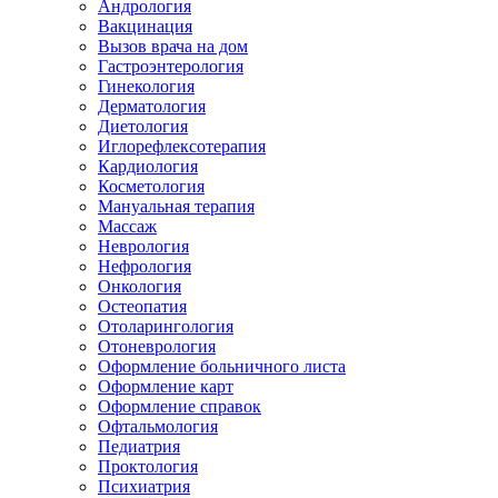
Андрология
Вакцинация
Вызов врача на дом
Гастроэнтерология
Гинекология
Дерматология
Диетология
Иглорефлексотерапия
Кардиология
Косметология
Мануальная терапия
Массаж
Неврология
Нефрология
Онкология
Остеопатия
Отоларингология
Отоневрология
Оформление больничного листа
Оформление карт
Оформление справок
Офтальмология
Педиатрия
Проктология
Психиатрия