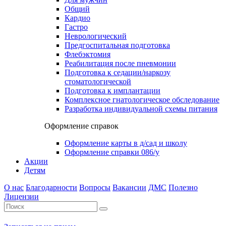
Общий
Кардио
Гастро
Неврологический
Предгоспитальная подготовка
Флебэктомия
Реабилитация после пневмонии
Подготовка к седации/наркозу
стоматологической
Подготовка к имплантации
Комплексное гнатологическое обследование
Разработка индивидуальной схемы питания
Оформление справок
Оформление карты в д/сад и школу
Оформление справки 086/у
Акции
Детям
О нас
Благодарности
Вопросы
Вакансии
ДМС
Полезно
Лицензии