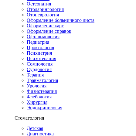
Остеопатия
Отоларингология
Отоневрология
Оформление больничного листа
Оформление карт
Оформление справок
Офтальмология
Педиатрия
Проктология
Психиатрия
Психотерапия
Сомнология
Сурдология
Терапия
Травматология
Урология
Физиотерапия
Флебология
Хирургия
Эндокринология
Стоматология
Детская
Диагностика