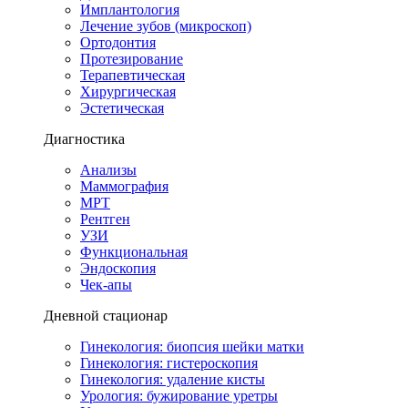
Имплантология
Лечение зубов (микроскоп)
Ортодонтия
Протезирование
Терапевтическая
Хирургическая
Эстетическая
Диагностика
Анализы
Маммография
МРТ
Рентген
УЗИ
Функциональная
Эндоскопия
Чек-апы
Дневной стационар
Гинекология: биопсия шейки матки
Гинекология: гистероскопия
Гинекология: удаление кисты
Урология: бужирование уретры