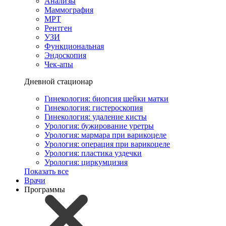
Анализы
Маммография
МРТ
Рентген
УЗИ
Функциональная
Эндоскопия
Чек-апы
Дневной стационар
Гинекология: биопсия шейки матки
Гинекология: гистероскопия
Гинекология: удаление кисты
Урология: бужирование уретры
Урология: мармара при варикоцеле
Урология: операция при варикоцеле
Урология: пластика уздечки
Урология: циркумцизия
Показать все
Врачи
Программы