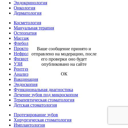
Эндокринология
Онкология
Дерматология
Косметология
Мануальная терапия
Остеопатия
Массаж
Флебология
Проктология
Ваше сообщение принято и
Нефрология
отправлено на модерацию, после
Физиотерапия
его проверки оно будет
УЗИ
опубликовано на сайте
Рентген
ОК
Анализы
Вакцинация
Эндоскопия
Функциональная диагностика
Лечение зубов под микроскопом
Терапевтическая стоматология
Детская стоматология
Протезирование зубов
Хирургическая стоматология
Имплантология