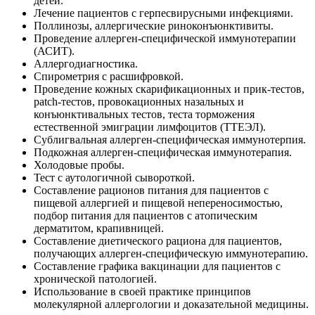
детей.
Лечение пациентов с герпесвирусными инфекциями.
Поллинозы, аллергические риноконъюнктивиты.
Проведение аллерген-специфической иммунотерапии
(АСИТ).
Аллергодиагностика.
Спирометрия с расшифровкой.
Проведение кожных скарификационных и прик-тестов,
patch-тестов, провокационных назальных и
конъюнктивальных тестов, теста торможения
естественной эмиграции лимфоцитов (ТТЕЭЛ).
Сублигвальная аллерген-специфическая иммунотерпия.
Подкожная аллерген-специфическая иммунотерапия.
Холодовые пробы.
Тест с аутологичной сывороткой.
Составление рационов питания для пациентов с
пищевой аллергией и пищевой непереносимостью,
подбор питания для пациентов с атопическим
дерматитом, крапивницей.
Составление диетического рациона для пациентов,
получающих аллерген-специфическую иммунотерапию.
Составление графика вакцинации для пациентов с
хронической патологией.
Использование в своей практике принципов
молекулярной аллергологии и доказательной медицины.