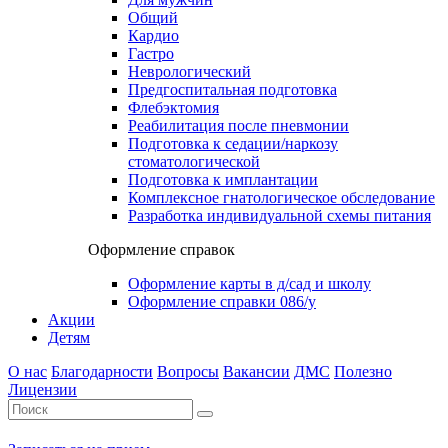
Общий
Кардио
Гастро
Неврологический
Предгоспитальная подготовка
Флебэктомия
Реабилитация после пневмонии
Подготовка к седации/наркозу
стоматологической
Подготовка к имплантации
Комплексное гнатологическое обследование
Разработка индивидуальной схемы питания
Оформление справок
Оформление карты в д/сад и школу
Оформление справки 086/у
Акции
Детям
О нас
Благодарности
Вопросы
Вакансии
ДМС
Полезно
Лицензии