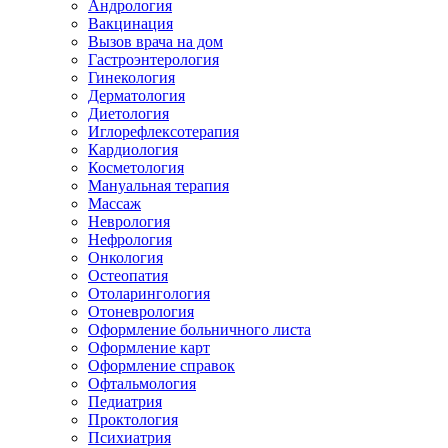
Андрология
Вакцинация
Вызов врача на дом
Гастроэнтерология
Гинекология
Дерматология
Диетология
Иглорефлексотерапия
Кардиология
Косметология
Мануальная терапия
Массаж
Неврология
Нефрология
Онкология
Остеопатия
Отоларингология
Отоневрология
Оформление больничного листа
Оформление карт
Оформление справок
Офтальмология
Педиатрия
Проктология
Психиатрия