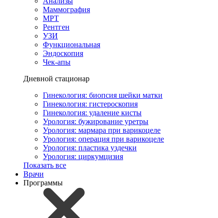
Анализы
Маммография
МРТ
Рентген
УЗИ
Функциональная
Эндоскопия
Чек-апы
Дневной стационар
Гинекология: биопсия шейки матки
Гинекология: гистероскопия
Гинекология: удаление кисты
Урология: бужирование уретры
Урология: мармара при варикоцеле
Урология: операция при варикоцеле
Урология: пластика уздечки
Урология: циркумцизия
Показать все
Врачи
Программы