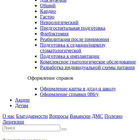
Общий
Кардио
Гастро
Неврологический
Предгоспитальная подготовка
Флебэктомия
Реабилитация после пневмонии
Подготовка к седации/наркозу
стоматологической
Подготовка к имплантации
Комплексное гнатологическое обследование
Разработка индивидуальной схемы питания
Оформление справок
Оформление карты в д/сад и школу
Оформление справки 086/у
Акции
Детям
О нас
Благодарности
Вопросы
Вакансии
ДМС
Полезно
Лицензии