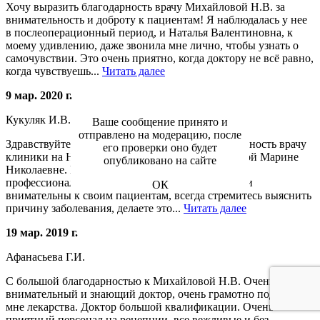
Хочу выразить благодарность врачу Михайловой Н.В. за
внимательность и доброту к пациентам! Я наблюдалась у нее
в послеоперационный период, и Наталья Валентиновна, к
моему удивлению, даже звонила мне лично, чтобы узнать о
самочувствии. Это очень приятно, когда доктору не всё равно,
когда чувствуешь...
Читать далее
9 мар. 2020 г.
Кукуляк И.В.
Ваше сообщение принято и
отправлено на модерацию, после
Здравствуйте! Хочу выразить огромную благодарность врачу
его проверки оно будет
клиники на Никулинской, кардиологу Рухмановой Марине
опубликовано на сайте
Николаевне. Марина Николаевна, Вы настоящий
профессионал своего дела, очень отвестственны и
ОК
внимательны к своим пациентам, всегда стремитесь выяснить
причину заболевания, делаете это...
Читать далее
19 мар. 2019 г.
Афанасьева Г.И.
С большой благодарностью к Михайловой Н.В. Очень
внимательный и знающий доктор, очень грамотно подобрала
мне лекарства. Доктор большой квалификации. Очень
приятный персонал на рецепции, все вежливые и без