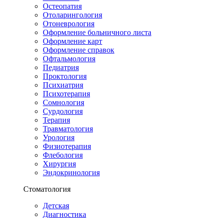
Остеопатия
Отоларингология
Отоневрология
Оформление больничного листа
Оформление карт
Оформление справок
Офтальмология
Педиатрия
Проктология
Психиатрия
Психотерапия
Сомнология
Сурдология
Терапия
Травматология
Урология
Физиотерапия
Флебология
Хирургия
Эндокринология
Стоматология
Детская
Диагностика