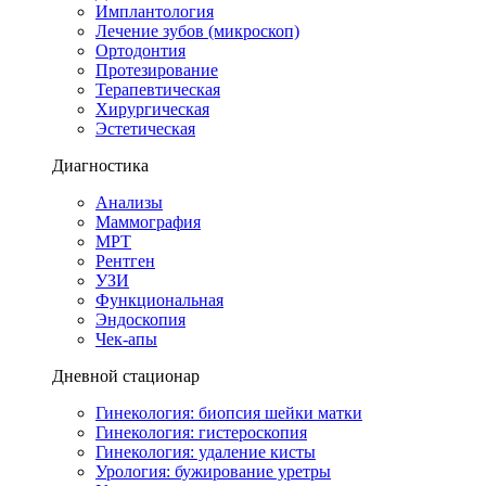
Имплантология
Лечение зубов (микроскоп)
Ортодонтия
Протезирование
Терапевтическая
Хирургическая
Эстетическая
Диагностика
Анализы
Маммография
МРТ
Рентген
УЗИ
Функциональная
Эндоскопия
Чек-апы
Дневной стационар
Гинекология: биопсия шейки матки
Гинекология: гистероскопия
Гинекология: удаление кисты
Урология: бужирование уретры