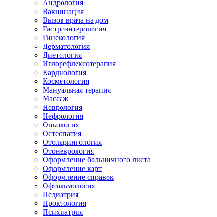
Андрология
Вакцинация
Вызов врача на дом
Гастроэнтерология
Гинекология
Дерматология
Диетология
Иглорефлексотерапия
Кардиология
Косметология
Мануальная терапия
Массаж
Неврология
Нефрология
Онкология
Остеопатия
Отоларингология
Отоневрология
Оформление больничного листа
Оформление карт
Оформление справок
Офтальмология
Педиатрия
Проктология
Психиатрия