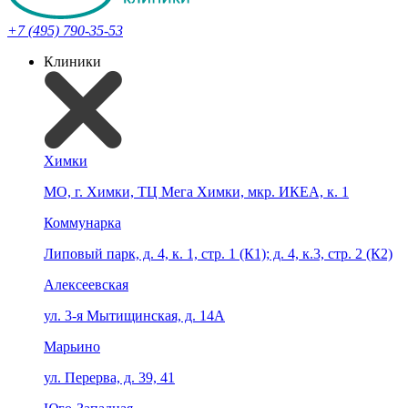
+7 (495) 790-35-53
Клиники
Химки
МО, г. Химки, ТЦ Мега Химки, мкр. ИКЕА, к. 1
Коммунарка
Липовый парк, д. 4, к. 1, стр. 1 (К1); д. 4, к.3, стр. 2 (К2)
Алексеевская
ул. 3-я Мытищинская, д. 14А
Марьино
ул. Перерва, д. 39, 41