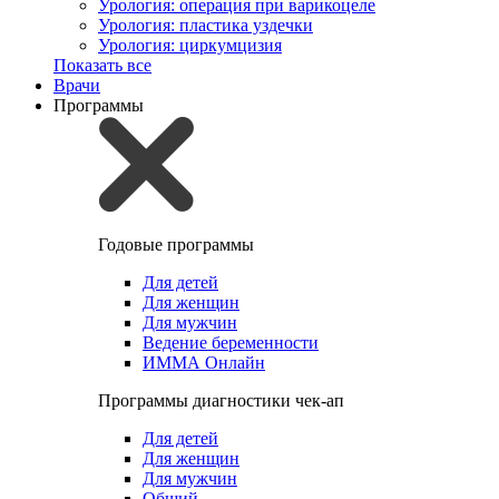
Урология: операция при варикоцеле
Урология: пластика уздечки
Урология: циркумцизия
Показать все
Врачи
Программы
Годовые программы
Для детей
Для женщин
Для мужчин
Ведение беременности
ИММА Онлайн
Программы диагностики чек-ап
Для детей
Для женщин
Для мужчин
Общий