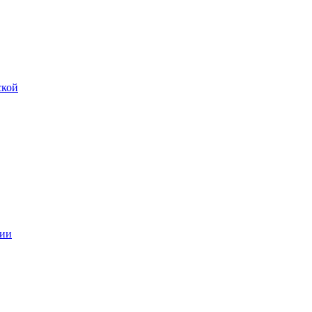
ской
ии