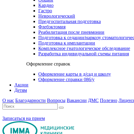
Кардио
Гастро
Неврологический
Предгоспитальная подготовка
Флебэктомия
Реабилитация после пневмонии
Подготовка к седации/наркозу стоматологиче
Подготовка к имплантации
Комплексное гнатологическое обследование
Разработка индивидуальной схемы питания
Оформление справок
Оформление карты в д/сад и школу
Оформление справки 086/у
Акции
Детям
О нас
Благодарности
Вопросы
Вакансии
ДМС
Полезно
Лиценз
Записаться на прием