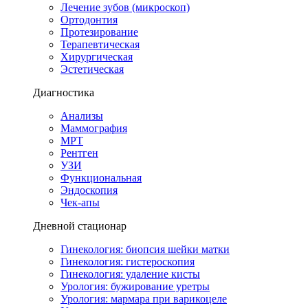
Лечение зубов (микроскоп)
Ортодонтия
Протезирование
Терапевтическая
Хирургическая
Эстетическая
Диагностика
Анализы
Маммография
МРТ
Рентген
УЗИ
Функциональная
Эндоскопия
Чек-апы
Дневной стационар
Гинекология: биопсия шейки матки
Гинекология: гистероскопия
Гинекология: удаление кисты
Урология: бужирование уретры
Урология: мармара при варикоцеле