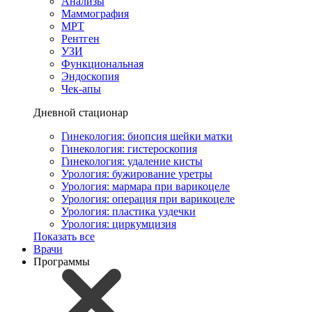
Анализы
Маммография
МРТ
Рентген
УЗИ
Функциональная
Эндоскопия
Чек-апы
Дневной стационар
Гинекология: биопсия шейки матки
Гинекология: гистероскопия
Гинекология: удаление кисты
Урология: бужирование уретры
Урология: мармара при варикоцеле
Урология: операция при варикоцеле
Урология: пластика уздечки
Урология: циркумцизия
Показать все
Врачи
Программы