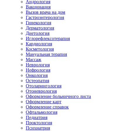
Андрология
Вакцинация
Вызов врача на дом
Гастроэнтерология
Гинекология
Дерматология
Диетология
Иглорефлексотерапия
Кардиология
Косметология
Мануальная терапия
Массаж
Неврология
Нефрология
Онкология
Остеопатия
Отоларингология
Отоневрология
Оформление больничного листа
Оформление карт
Оформление справок
Офтальмология
Педиатрия
Проктология
Психиатрия