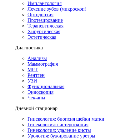
Имплантология
Лечение зубов (микроскоп)
Ортодонтия
Протезирование
Терапевтическая
Хирургическая
Эстетическая
Диагностика
Анализы
Маммография
МРТ
Рентген
УЗИ
Функциональная
Эндоскопия
Чек-апы
Дневной стационар
Гинекология: биопсия шейки матки
Гинекология: гистероскопия
Гинекология: удаление кисты
Урология: бужирование уретры