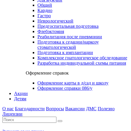
Общий
Кардио
Гастро
Неврологический
Предгоспитальная подготовка
Флебэктомия
Реабилитация после пневмонии
Подготовка к седации/наркозу
стоматологической
Подготовка к имплантации
Комплексное гнатологическое обследование
Разработка индивидуальной схемы питания
Оформление справок
Оформление карты в д/сад и школу
Оформление справки 086/у
Акции
Детям
О нас
Благодарности
Вопросы
Вакансии
ДМС
Полезно
Лицензии