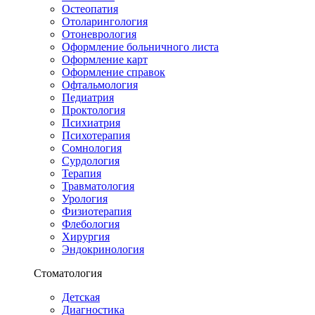
Остеопатия
Отоларингология
Отоневрология
Оформление больничного листа
Оформление карт
Оформление справок
Офтальмология
Педиатрия
Проктология
Психиатрия
Психотерапия
Сомнология
Сурдология
Терапия
Травматология
Урология
Физиотерапия
Флебология
Хирургия
Эндокринология
Стоматология
Детская
Диагностика