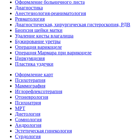
Оформление больничного листа
Диагностика
Анестезиология-реаниматология
Ревматология
Диагностическая, хирургическая гистероскопия, РДВ
Биопсия шейки матки
Удаление кисты влагалища
Бужирование уретры
Операция варикоцеле
Операция Мармара при варикоцеле
Циркумцизия
Пластика уздечки
Оформление карт
Психотерапия
Маммография
Иглорефлексотерапия
Отоневрология
Психиатрия
МРТ
Диетология
Сомнология
Андрология
Эстетическая гинекология
Сурдология