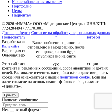
Какие заболевания мы лечим
Портфолио
Цены
Пациентам
© 2026 «ИММА» ООО «Медицинские Центры»
ИНН/КПП:
7724284494 / 771701001
Договор оферты
Согласие на обработку персональных данных
Пользовательское соглашение
Документы для налоговой
Разработка сайта —
NIKOLAND
Ваше сообщение принято и
Карта сайта
отправлено на модерацию, после
Версия для слабовидящих
его проверки оно будет
Обычная версия
опубликовано на сайте
Этот сайт использует файлы cookie для персонализации
ОК
контента и рекламных сообщений, сбора аналитики и других
целей. Вы можете изменить настройки и/или деактивировать
cookie или ознакомиться с нашей
политикой cookie
. Если вы
даете согласие на использование файлов cookie, нажмите
«Принять».
Принять
Написать сообщение
Некорректный формат