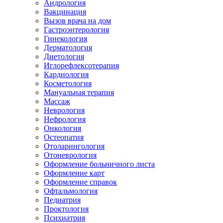
Андрология
Вакцинация
Вызов врача на дом
Гастроэнтерология
Гинекология
Дерматология
Диетология
Иглорефлексотерапия
Кардиология
Косметология
Мануальная терапия
Массаж
Неврология
Нефрология
Онкология
Остеопатия
Отоларингология
Отоневрология
Оформление больничного листа
Оформление карт
Оформление справок
Офтальмология
Педиатрия
Проктология
Психиатрия