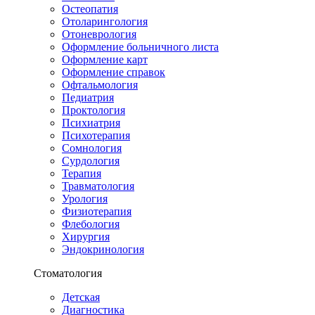
Остеопатия
Отоларингология
Отоневрология
Оформление больничного листа
Оформление карт
Оформление справок
Офтальмология
Педиатрия
Проктология
Психиатрия
Психотерапия
Сомнология
Сурдология
Терапия
Травматология
Урология
Физиотерапия
Флебология
Хирургия
Эндокринология
Стоматология
Детская
Диагностика