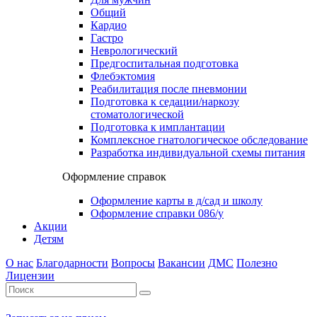
Общий
Кардио
Гастро
Неврологический
Предгоспитальная подготовка
Флебэктомия
Реабилитация после пневмонии
Подготовка к седации/наркозу
стоматологической
Подготовка к имплантации
Комплексное гнатологическое обследование
Разработка индивидуальной схемы питания
Оформление справок
Оформление карты в д/сад и школу
Оформление справки 086/у
Акции
Детям
О нас
Благодарности
Вопросы
Вакансии
ДМС
Полезно
Лицензии