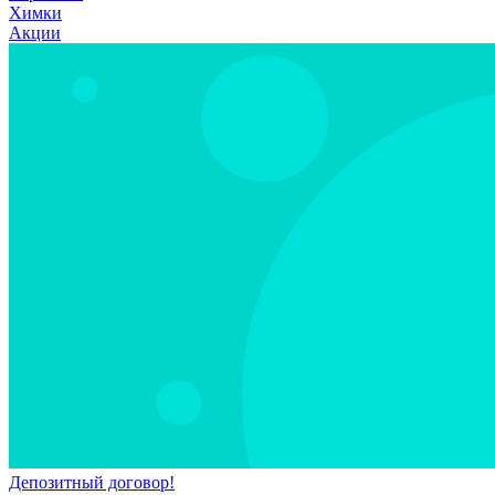
Химки
Акции
Депозитный договор!