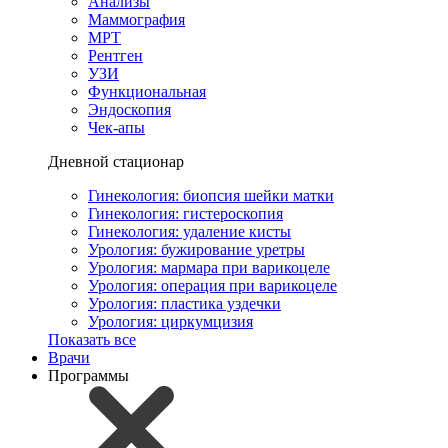
Анализы
Маммография
МРТ
Рентген
УЗИ
Функциональная
Эндоскопия
Чек-апы
Дневной стационар
Гинекология: биопсия шейки матки
Гинекология: гистероскопия
Гинекология: удаление кисты
Урология: бужирование уретры
Урология: мармара при варикоцеле
Урология: операция при варикоцеле
Урология: пластика уздечки
Урология: циркумцизия
Показать все
Врачи
Программы