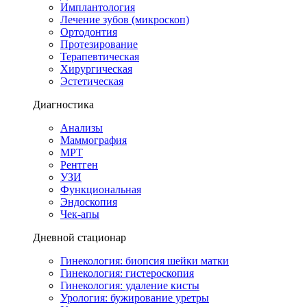
Имплантология
Лечение зубов (микроскоп)
Ортодонтия
Протезирование
Терапевтическая
Хирургическая
Эстетическая
Диагностика
Анализы
Маммография
МРТ
Рентген
УЗИ
Функциональная
Эндоскопия
Чек-апы
Дневной стационар
Гинекология: биопсия шейки матки
Гинекология: гистероскопия
Гинекология: удаление кисты
Урология: бужирование уретры