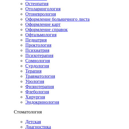
Остеопатия
Отоларингология
Отоневрология
Оформление больничного листа
Оформление карт
Оформление справок
Офтальмология
Педиатрия
Проктология
Психиатрия
Психотерапия
Сомнология
Сурдология
Терапия
Травматология
Урология
Физиотерапия
Флебология
Хирургия
Эндокринология
Стоматология
Детская
Диагностика