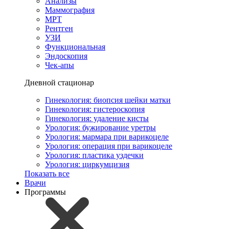
Анализы
Маммография
МРТ
Рентген
УЗИ
Функциональная
Эндоскопия
Чек-апы
Дневной стационар
Гинекология: биопсия шейки матки
Гинекология: гистероскопия
Гинекология: удаление кисты
Урология: бужирование уретры
Урология: мармара при варикоцеле
Урология: операция при варикоцеле
Урология: пластика уздечки
Урология: циркумцизия
Показать все
Врачи
Программы