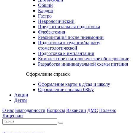
Общий
Кардио
Гастро
Неврологический
Предгоспитальная подготовка
Флебэктомия
Реабилитация после пневмонии
Подготовка к седации/наркозу
стоматологической
Подготовка к имплантации
Комплексное гнатологическое обследование
Разработка индивидуальной схемы питания
Оформление справок
Оформление карты в д/сад и школу
Оформление справки 086/у
Акции
Детям
О нас
Благодарности
Вопросы
Вакансии
ДМС
Полезно
Лицензии