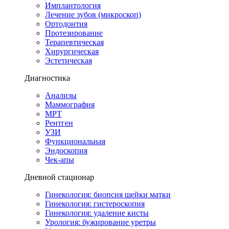
Имплантология
Лечение зубов (микроскоп)
Ортодонтия
Протезирование
Терапевтическая
Хирургическая
Эстетическая
Диагностика
Анализы
Маммография
МРТ
Рентген
УЗИ
Функциональная
Эндоскопия
Чек-апы
Дневной стационар
Гинекология: биопсия шейки матки
Гинекология: гистероскопия
Гинекология: удаление кисты
Урология: бужирование уретры