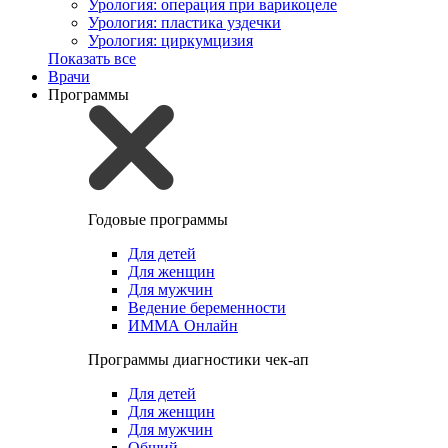
Урология: операция при варикоцеле
Урология: пластика уздечки
Урология: циркумцизия
Показать все
Врачи
Программы
Годовые программы
Для детей
Для женщин
Для мужчин
Ведение беременности
ИММА Онлайн
Программы диагностики чек-ап
Для детей
Для женщин
Для мужчин
Общий