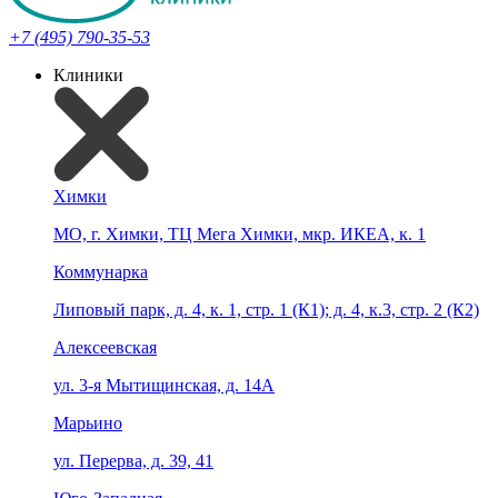
+7 (495) 790-35-53
Клиники
Химки
МО, г. Химки, ТЦ Мега Химки, мкр. ИКЕА, к. 1
Коммунарка
Липовый парк, д. 4, к. 1, стр. 1 (К1); д. 4, к.3, стр. 2 (К2)
Алексеевская
ул. 3-я Мытищинская, д. 14А
Марьино
ул. Перерва, д. 39, 41