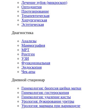
Лечение зубов (микроскоп)
Ортодонтия
Протезирование
Терапевтическая
Хирургическая
Эстетическая
Диагностика
Анализы
Маммография
МРТ
Рентген
УЗИ
Функциональная
Эндоскопия
Чек-апы
Дневной стационар
Гинекология: биопсия шейки матки
Гинекология: гистероскопия
Гинекология: удаление кисты
Урология: бужирование уретры
Урология: мармара при варикоцеле