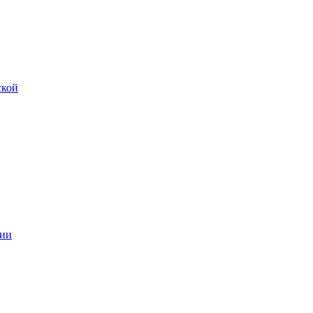
ской
ии