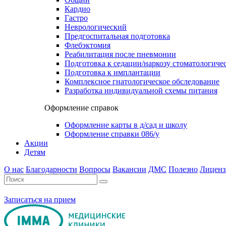
Кардио
Гастро
Неврологический
Предгоспитальная подготовка
Флебэктомия
Реабилитация после пневмонии
Подготовка к седации/наркозу стоматологиче
Подготовка к имплантации
Комплексное гнатологическое обследование
Разработка индивидуальной схемы питания
Оформление справок
Оформление карты в д/сад и школу
Оформление справки 086/у
Акции
Детям
О нас
Благодарности
Вопросы
Вакансии
ДМС
Полезно
Лиценз
Записаться на прием