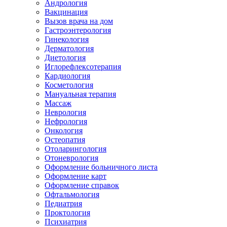
Андрология
Вакцинация
Вызов врача на дом
Гастроэнтерология
Гинекология
Дерматология
Диетология
Иглорефлексотерапия
Кардиология
Косметология
Мануальная терапия
Массаж
Неврология
Нефрология
Онкология
Остеопатия
Отоларингология
Отоневрология
Оформление больничного листа
Оформление карт
Оформление справок
Офтальмология
Педиатрия
Проктология
Психиатрия