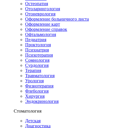
Остеопатия
Отоларингология
Отоневрология
Оформление больничного листа
Оформление карт
Оформление справок
Офтальмология
Педиатрия
Проктология
Психиатрия
Психотерапия
Сомнология
Сурдология
Терапия
Травматология
Урология
Физиотерапия
Флебология
Хирургия
Эндокринология
Стоматология
Детская
Диагностика