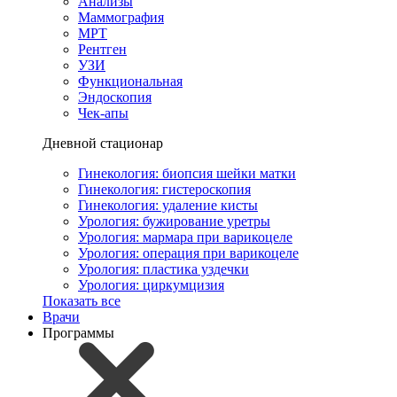
Анализы
Маммография
МРТ
Рентген
УЗИ
Функциональная
Эндоскопия
Чек-апы
Дневной стационар
Гинекология: биопсия шейки матки
Гинекология: гистероскопия
Гинекология: удаление кисты
Урология: бужирование уретры
Урология: мармара при варикоцеле
Урология: операция при варикоцеле
Урология: пластика уздечки
Урология: циркумцизия
Показать все
Врачи
Программы