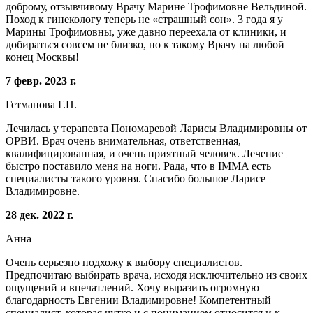
доброму, отзывчивому Врачу Марине Трофимовне Вельдиной.
Поход к гинекологу теперь не «страшный сон». 3 года я у
Марины Трофимовны, уже давно переехала от клиники, и
добираться совсем не близко, но к такому Врачу на любой
конец Москвы!
7 февр. 2023 г.
Гетманова Г.П.
Лечилась у терапевта Пономаревой Ларисы Владимировны от
ОРВИ. Врач очень внимательная, ответственная,
квалифицированная, и очень приятный человек. Лечение
быстро поставило меня на ноги. Рада, что в IMMA есть
специалисты такого уровня. Спасибо большое Ларисе
Владимировне.
28 дек. 2022 г.
Анна
Очень серьезно подхожу к выбору специалистов.
Предпочитаю выбирать врача, исходя исключительно из своих
ощущений и впечатлений. Хочу выразить огромную
благодарность Евгении Владимировне! Компетентный
специалист, которая чутко и с пониманием относится и к