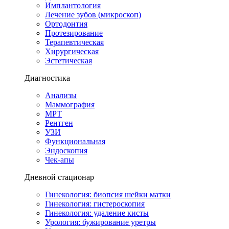
Имплантология
Лечение зубов (микроскоп)
Ортодонтия
Протезирование
Терапевтическая
Хирургическая
Эстетическая
Диагностика
Анализы
Маммография
МРТ
Рентген
УЗИ
Функциональная
Эндоскопия
Чек-апы
Дневной стационар
Гинекология: биопсия шейки матки
Гинекология: гистероскопия
Гинекология: удаление кисты
Урология: бужирование уретры