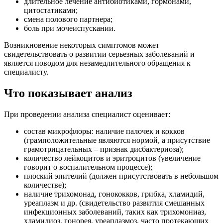
длительное лечение антибиотиками, гормонами,
цитостатиками;
смена полового партнера;
боль при мочеиспускании.
Возникновение некоторых симптомов может
свидетельствовать о развитии серьезных заболеваний и
является поводом для незамедлительного обращения к
специалисту.
Что показывает анализ
При проведении анализа специалист оценивает:
состав микрофлоры: наличие палочек и кокков
(грамположительные являются нормой, а присутствие
грамотрицательных – признак дисбактериоза);
количество лейкоцитов и эритроцитов (увеличение
говорит о воспалительном процессе);
плоский эпителий (должен присутствовать в небольшом
количестве);
наличие трихомонад, гонококков, грибка, хламидий,
уреаплазм и др. (свидетельство развития смешанных
инфекционных заболеваний, таких как трихомониаз,
хламидиоз, гонорея, уреаплазмоз, часто протекающих