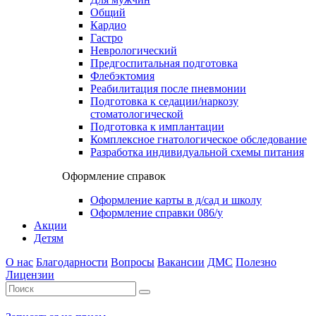
Общий
Кардио
Гастро
Неврологический
Предгоспитальная подготовка
Флебэктомия
Реабилитация после пневмонии
Подготовка к седации/наркозу
стоматологической
Подготовка к имплантации
Комплексное гнатологическое обследование
Разработка индивидуальной схемы питания
Оформление справок
Оформление карты в д/сад и школу
Оформление справки 086/у
Акции
Детям
О нас
Благодарности
Вопросы
Вакансии
ДМС
Полезно
Лицензии