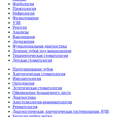
Флебология
Проктология
Нефрология
Физиотерапия
УЗИ
Рентген
Анализы
Вакцинация
Эндоскопия
Функциональная диагностика
Лечение зубов под микроскопом
Терапевтическая стоматология
Детская стоматология
Протезирование зубов
Хирургическая стоматология
Имплантология
Ортодонтия
Эстетическая стоматология
Оформление больничного листа
Диагностика
Анестезиология-реаниматология
Ревматология
Диагностическая, хирургическая гистероскопия, РДВ
Биопсия шейки матки