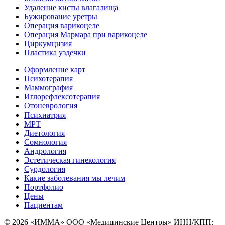
Удаление кисты влагалища
Бужирование уретры
Операция варикоцеле
Операция Мармара при варикоцеле
Циркумцизия
Пластика уздечки
Оформление карт
Психотерапия
Маммография
Иглорефлексотерапия
Отоневрология
Психиатрия
МРТ
Диетология
Сомнология
Андрология
Эстетическая гинекология
Сурдология
Какие заболевания мы лечим
Портфолио
Цены
Пациентам
© 2026 «ИММА» ООО «Медицинские Центры»
ИНН/КПП: