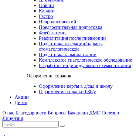
Общий
Кардио
Гастро
Неврологический
Предгоспитальная подготовка
Флебэктомия
Реабилитация после пневмонии
Подготовка к седации/наркозу
стоматологической
Подготовка к имплантации
Комплексное гнатологическое обследование
Разработка индивидуальной схемы питания
Оформление справок
Оформление карты в д/сад и школу
Оформление справки 086/у
Акции
Детям
О нас
Благодарности
Вопросы
Вакансии
ДМС
Полезно
Лицензии