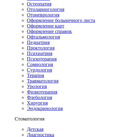
Остеопатия
Отоларингология
Отоневрология
Оформление больничного листа
Оформление карт
Оформление справок
Офтальмология
Педиатрия
Проктология
Психиатрия
Психотерапия
Сомнология
Сурдология
Терапия
Травматология
Урология
Физиотерапия
Флебология
Хирургия
Эндокринология
Стоматология
Детская
Диагностика