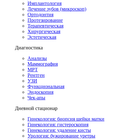
Имплантология
Лечение зубов (микроскоп)
Ортодонтия
Протезирование
Терапевтическая
Хирургическая
Эстетическая
Диагностика
Анализы
Маммография
МРТ
Рентген
УЗИ
Функциональная
Эндоскопия
Чек-апы
Дневной стационар
Гинекология: биопсия шейки матки
Гинекология: гистероскопия
Гинекология: удаление кисты
Урология: бужирование уретры