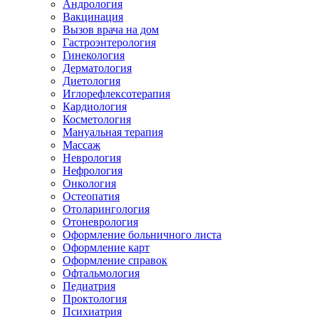
Андрология
Вакцинация
Вызов врача на дом
Гастроэнтерология
Гинекология
Дерматология
Диетология
Иглорефлексотерапия
Кардиология
Косметология
Мануальная терапия
Массаж
Неврология
Нефрология
Онкология
Остеопатия
Отоларингология
Отоневрология
Оформление больничного листа
Оформление карт
Оформление справок
Офтальмология
Педиатрия
Проктология
Психиатрия