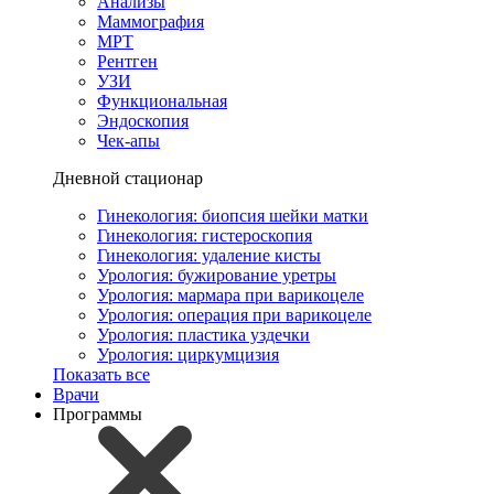
Анализы
Маммография
МРТ
Рентген
УЗИ
Функциональная
Эндоскопия
Чек-апы
Дневной стационар
Гинекология: биопсия шейки матки
Гинекология: гистероскопия
Гинекология: удаление кисты
Урология: бужирование уретры
Урология: мармара при варикоцеле
Урология: операция при варикоцеле
Урология: пластика уздечки
Урология: циркумцизия
Показать все
Врачи
Программы