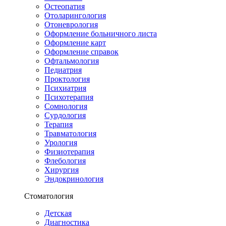
Остеопатия
Отоларингология
Отоневрология
Оформление больничного листа
Оформление карт
Оформление справок
Офтальмология
Педиатрия
Проктология
Психиатрия
Психотерапия
Сомнология
Сурдология
Терапия
Травматология
Урология
Физиотерапия
Флебология
Хирургия
Эндокринология
Стоматология
Детская
Диагностика