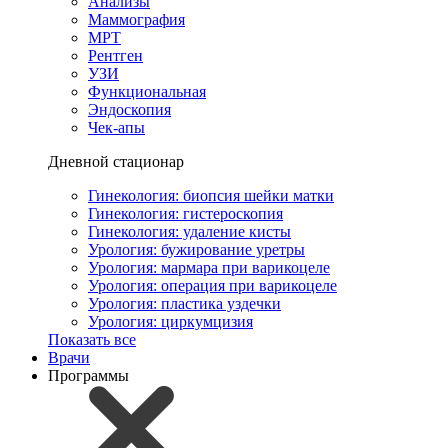
Анализы
Маммография
МРТ
Рентген
УЗИ
Функциональная
Эндоскопия
Чек-апы
Дневной стационар
Гинекология: биопсия шейки матки
Гинекология: гистероскопия
Гинекология: удаление кисты
Урология: бужирование уретры
Урология: мармара при варикоцеле
Урология: операция при варикоцеле
Урология: пластика уздечки
Урология: циркумцизия
Показать все
Врачи
Программы