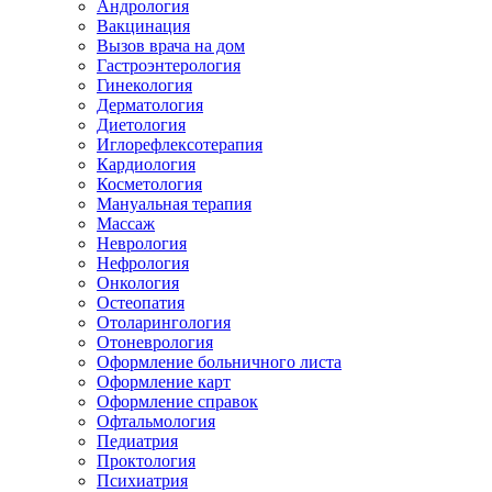
Андрология
Вакцинация
Вызов врача на дом
Гастроэнтерология
Гинекология
Дерматология
Диетология
Иглорефлексотерапия
Кардиология
Косметология
Мануальная терапия
Массаж
Неврология
Нефрология
Онкология
Остеопатия
Отоларингология
Отоневрология
Оформление больничного листа
Оформление карт
Оформление справок
Офтальмология
Педиатрия
Проктология
Психиатрия