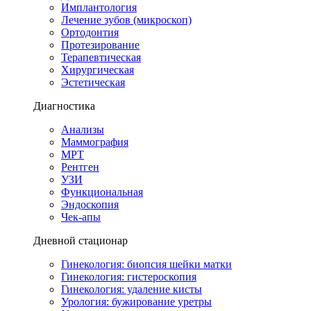
Имплантология
Лечение зубов (микроскоп)
Ортодонтия
Протезирование
Терапевтическая
Хирургическая
Эстетическая
Диагностика
Анализы
Маммография
МРТ
Рентген
УЗИ
Функциональная
Эндоскопия
Чек-апы
Дневной стационар
Гинекология: биопсия шейки матки
Гинекология: гистероскопия
Гинекология: удаление кисты
Урология: бужирование уретры