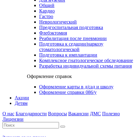
Общий
Кардио
Гастро
Неврологический
Предгоспитальная подготовка
Флебэктомия
Реабилитация после пневмонии
Подготовка к седации/наркозу
стоматологической
Подготовка к имплантации
Комплексное гнатологическое обследование
Разработка индивидуальной схемы питания
Оформление справок
Оформление карты в д/сад и школу
Оформление справки 086/у
Акции
Детям
О нас
Благодарности
Вопросы
Вакансии
ДМС
Полезно
Лицензии