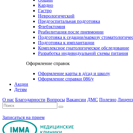
Кардио
Гастро
Неврологический
Предгоспитальная подготовка
Флебэктомия
Реабилитация после пневмонии
Подготовка к седации/наркозу стоматологиче
Подготовка к имплантации
Комплексное гнатологическое обследование
Разработка индивидуальной схемы питания
Оформление справок
Оформление карты в д/сад и школу
Оформление справки 086/у
Акции
Детям
О нас
Благодарности
Вопросы
Вакансии
ДМС
Полезно
Лиценз
Записаться на прием