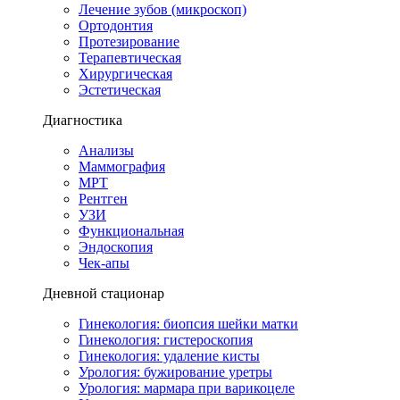
Лечение зубов (микроскоп)
Ортодонтия
Протезирование
Терапевтическая
Хирургическая
Эстетическая
Диагностика
Анализы
Маммография
МРТ
Рентген
УЗИ
Функциональная
Эндоскопия
Чек-апы
Дневной стационар
Гинекология: биопсия шейки матки
Гинекология: гистероскопия
Гинекология: удаление кисты
Урология: бужирование уретры
Урология: мармара при варикоцеле