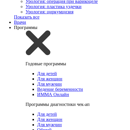
Урология: операция при варикоцеле
Урология: пластика уздечки
Урология: циркумцизия
Показать все
Врачи
Программы
Годовые программы
Для детей
Для женщин
Для мужчин
Ведение беременности
ИММА Онлайн
Программы диагностики чек-ап
Для детей
Для женщин
Для мужчин
Общий