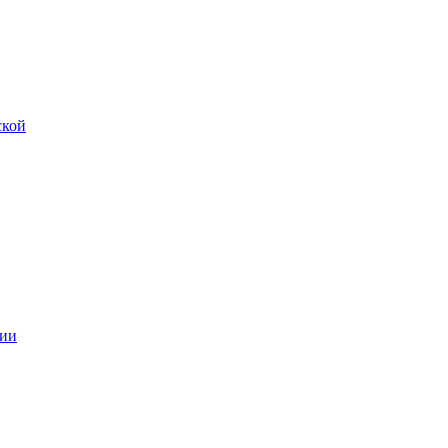
ской
ии