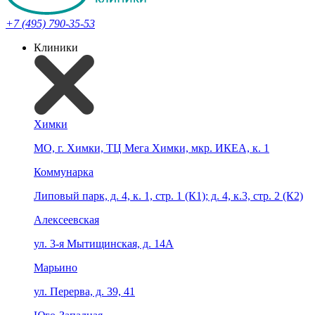
+7 (495) 790-35-53
Клиники
Химки
МО, г. Химки, ТЦ Мега Химки, мкр. ИКЕА, к. 1
Коммунарка
Липовый парк, д. 4, к. 1, стр. 1 (К1); д. 4, к.3, стр. 2 (К2)
Алексеевская
ул. 3-я Мытищинская, д. 14А
Марьино
ул. Перерва, д. 39, 41