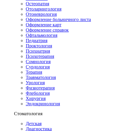
Остеопатия
Отоларингология
Отоневрология
Оформление больничного листа
Оформление карт
Оформление справок
Офтальмология
Педиатрия
Проктология
Психиатрия
Психотерапия
Сомнология
Сурдология
Терапия
Травматология
Урология
Физиотерапия
Флебология
Хирургия
Эндокринология
Стоматология
Детская
Диагностика