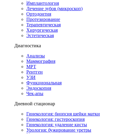
Имплантология
Лечение зубов (микроскоп)
Ортодонтия
Протезирование
Терапевтическая
Хирургическая
Эстетическая
Диагностика
Анализы
Маммография
МРТ
Рентген
УЗИ
Функциональная
Эндоскопия
Чек-апы
Дневной стационар
Гинекология: биопсия шейки матки
Гинекология: гистероскопия
Гинекология: удаление кисты
Урология: бужирование уретры