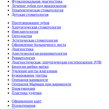
Функциональная диагностика
Лечение зубов под микроскопом
Терапевтическая стоматология
Детская стоматология
Протезирование зубов
Хирургическая стоматология
Имплантология
Ортодонтия
Эстетическая стоматология
Оформление больничного листа
Диагностика
Анестезиология-реаниматология
Ревматология
Диагностическая, хирургическая гистероскопия, РДВ
Биопсия шейки матки
Удаление кисты влагалища
Бужирование уретры
Операция варикоцеле
Операция Мармара при варикоцеле
Циркумцизия
Пластика уздечки
Оформление карт
Психотерапия