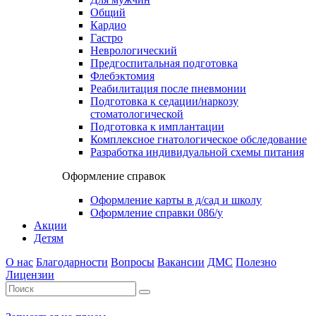
Общий
Кардио
Гастро
Неврологический
Предгоспитальная подготовка
Флебэктомия
Реабилитация после пневмонии
Подготовка к седации/наркозу
стоматологической
Подготовка к имплантации
Комплексное гнатологическое обследование
Разработка индивидуальной схемы питания
Оформление справок
Оформление карты в д/сад и школу
Оформление справки 086/у
Акции
Детям
О нас
Благодарности
Вопросы
Вакансии
ДМС
Полезно
Лицензии