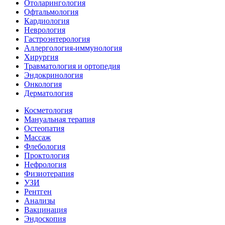
Отоларингология
Офтальмология
Кардиология
Неврология
Гастроэнтерология
Аллергология-иммунология
Хирургия
Травматология и ортопедия
Эндокринология
Онкология
Дерматология
Косметология
Мануальная терапия
Остеопатия
Массаж
Флебология
Проктология
Нефрология
Физиотерапия
УЗИ
Рентген
Анализы
Вакцинация
Эндоскопия