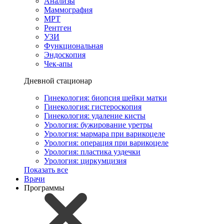
Анализы
Маммография
МРТ
Рентген
УЗИ
Функциональная
Эндоскопия
Чек-апы
Дневной стационар
Гинекология: биопсия шейки матки
Гинекология: гистероскопия
Гинекология: удаление кисты
Урология: бужирование уретры
Урология: мармара при варикоцеле
Урология: операция при варикоцеле
Урология: пластика уздечки
Урология: циркумцизия
Показать все
Врачи
Программы