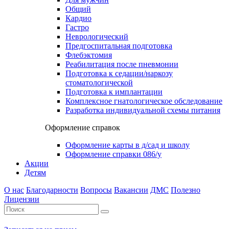
Общий
Кардио
Гастро
Неврологический
Предгоспитальная подготовка
Флебэктомия
Реабилитация после пневмонии
Подготовка к седации/наркозу
стоматологической
Подготовка к имплантации
Комплексное гнатологическое обследование
Разработка индивидуальной схемы питания
Оформление справок
Оформление карты в д/сад и школу
Оформление справки 086/у
Акции
Детям
О нас
Благодарности
Вопросы
Вакансии
ДМС
Полезно
Лицензии