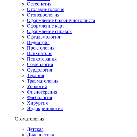
Остеопатия
Отоларингология
Отоневрология
Оформление больничного листа
Оформление карт
Оформление справок
Офтальмология
Педиатрия
Проктология
Психиатрия
Психотерапия
Сомнология
Сурдология
Терапия
Травматология
Урология
Физиотерапия
Флебология
Хирургия
Эндокринология
Стоматология
Детская
Диагностика