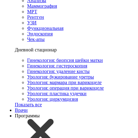
Анализы
Маммография
МРТ
Рентген
УЗИ
Функциональная
Эндоскопия
Чек-апы
Дневной стационар
Гинекология: биопсия шейки матки
Гинекология: гистероскопия
Гинекология: удаление кисты
Урология: бужирование уретры
Урология: мармара при варикоцеле
Урология: операция при варикоцеле
Урология: пластика уздечки
Урология: циркумцизия
Показать все
Врачи
Программы