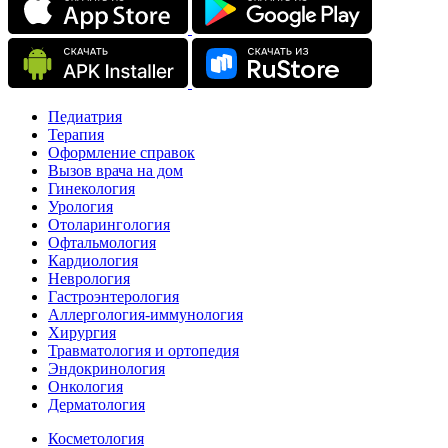
Педиатрия
Терапия
Оформление справок
Вызов врача на дом
Гинекология
Урология
Отоларингология
Офтальмология
Кардиология
Неврология
Гастроэнтерология
Аллергология-иммунология
Хирургия
Травматология и ортопедия
Эндокринология
Онкология
Дерматология
Косметология