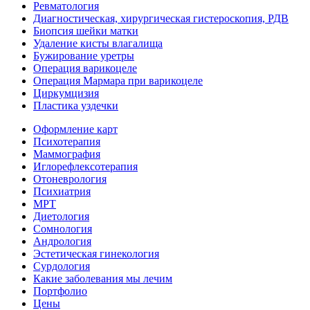
Ревматология
Диагностическая, хирургическая гистероскопия, РДВ
Биопсия шейки матки
Удаление кисты влагалища
Бужирование уретры
Операция варикоцеле
Операция Мармара при варикоцеле
Циркумцизия
Пластика уздечки
Оформление карт
Психотерапия
Маммография
Иглорефлексотерапия
Отоневрология
Психиатрия
МРТ
Диетология
Сомнология
Андрология
Эстетическая гинекология
Сурдология
Какие заболевания мы лечим
Портфолио
Цены