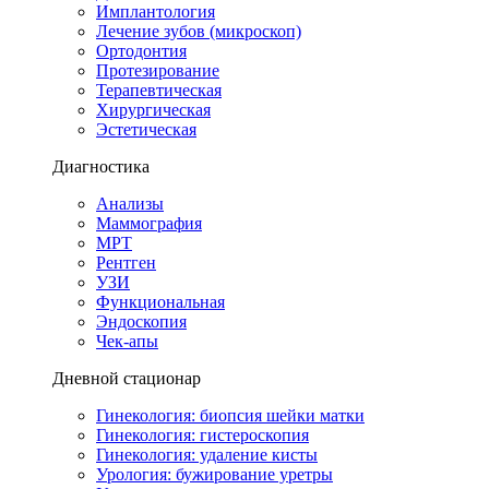
Имплантология
Лечение зубов (микроскоп)
Ортодонтия
Протезирование
Терапевтическая
Хирургическая
Эстетическая
Диагностика
Анализы
Маммография
МРТ
Рентген
УЗИ
Функциональная
Эндоскопия
Чек-апы
Дневной стационар
Гинекология: биопсия шейки матки
Гинекология: гистероскопия
Гинекология: удаление кисты
Урология: бужирование уретры