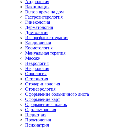
Андрология
Вакцинация
Вызов врача на дом
Гастроэнтерология
Гинекология
Дерматология
Диетология
Иглорефлексотерапия
Кардиология
Косметология
Мануальная терапия
Массаж
Неврология
Нефрология
Онкология
Остеопатия
Отоларингология
Отоневрология
Оформление больничного листа
Оформление карт
Оформление справок
Офтальмология
Педиатрия
Проктология
Психиатрия