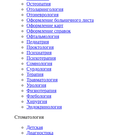
Остеопатия
Отоларингология
Отоневрология
Оформление больничного листа
Оформление карт
Оформление справок
Офтальмология
Педиатрия
Проктология
Психиатрия
Психотерапия
Сомнология
Сурдология
Терапия
Травматология
Урология
Физиотерапия
Флебология
Хирургия
Эндокринология
Стоматология
Детская
Диагностика