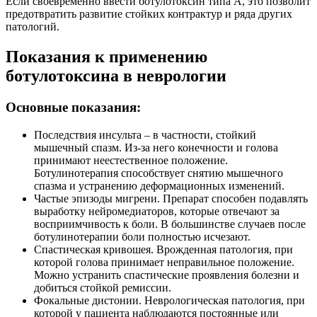
Если своевременно ввести ботулотоксин типа А, это позволит
предотвратить развитие стойких контрактур и ряда других
патологий.
Показания к применению
ботулотоксина в неврологии
Основные показания:
Последствия инсульта – в частности, стойкий
мышечный спазм. Из-за него конечности и голова
принимают неестественное положение.
Ботулинотерапия способствует снятию мышечного
спазма и устранению деформационных изменений.
Частые эпизоды мигрени. Препарат способен подавлять
выработку нейромедиаторов, которые отвечают за
восприимчивость к боли. В большинстве случаев после
ботулинотерапии боли полностью исчезают.
Спастическая кривошея. Врожденная патология, при
которой голова принимает неправильное положение.
Можно устранить спастические проявления болезни и
добиться стойкой ремиссии.
Фокальные дистонии. Неврологическая патология, при
которой у пациента наблюдаются постоянные или