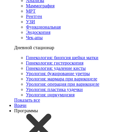
Анализы
Маммография
МРТ
Рентген
УЗИ
Функциональная
Эндоскопия
Чек-апы
Дневной стационар
Гинекология: биопсия шейки матки
Гинекология: гистероскопия
Гинекология: удаление кисты
Урология: бужирование уретры
Урология: мармара при варикоцеле
Урология: операция при варикоцеле
Урология: пластика уздечки
Урология: циркумцизия
Показать все
Врачи
Программы