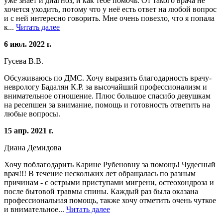
уже знает и диагноз, и как тебе помочь. От такого врача не
хочется уходить, потому что у неё есть ответ на любой вопрос
и с ней интересно говорить. Мне очень повезло, что я попала
к...
Читать далее
6 июл. 2022 г.
Гусева В.В.
Обсуживаюсь по ДМС. Хочу выразить благодарность врачу-
неврологу Бадалян К.Р. за высочайший профессионализм и
внимательное отношение. Плюс большое спасибо девушкам
на ресепшен за внимание, помощь и готовность ответить на
любые вопросы.
15 апр. 2021 г.
Диана Демидова
Хочу поблагодарить Карине Рубеновну за помощь! Чудесный
врач!!! В течение нескольких лет обращалась по разным
причинам - с острыми приступами мигрени, остеохондроза и
после бытовой травмы спины. Каждый раз была оказана
профессиональная помощь, также хочу отметить очень чуткое
и внимательное...
Читать далее