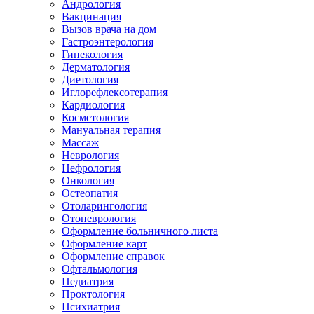
Андрология
Вакцинация
Вызов врача на дом
Гастроэнтерология
Гинекология
Дерматология
Диетология
Иглорефлексотерапия
Кардиология
Косметология
Мануальная терапия
Массаж
Неврология
Нефрология
Онкология
Остеопатия
Отоларингология
Отоневрология
Оформление больничного листа
Оформление карт
Оформление справок
Офтальмология
Педиатрия
Проктология
Психиатрия