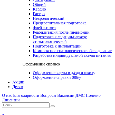
Общий
Кардио
Гастро
Неврологический
Предгоспитальная подготовка
Флебэктомия
Реабилитация после пневмонии
Подготовка к седации/наркозу
стоматологической
Подготовка к имплантации
Комплексное гнатологическое обследование
Разработка индивидуальной схемы питания
Оформление справок
Оформление карты в д/сад и школу
Оформление справки 086/у
Акции
Детям
О нас
Благодарности
Вопросы
Вакансии
ДМС
Полезно
Лицензии