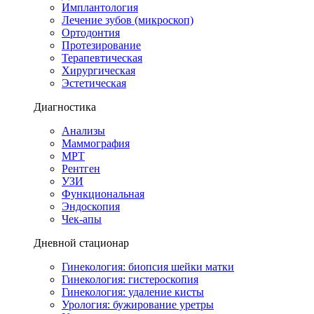
Имплантология
Лечение зубов (микроскоп)
Ортодонтия
Протезирование
Терапевтическая
Хирургическая
Эстетическая
Диагностика
Анализы
Маммография
МРТ
Рентген
УЗИ
Функциональная
Эндоскопия
Чек-апы
Дневной стационар
Гинекология: биопсия шейки матки
Гинекология: гистероскопия
Гинекология: удаление кисты
Урология: бужирование уретры