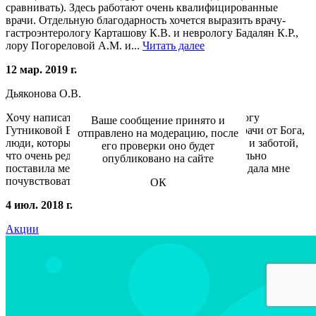
сравнивать). Здесь работают очень квалифицированные
врачи. Отдельную благодарность хочется выразить врачу-
гастроэнтерологу Карташову К.В. и неврологу Бадалян К.Р.,
лору Погореловой А.М. и...
Читать далее
12 мар. 2019 г.
Дьяконова О.В.
Хочу написать огромную благодарность гинекологу
Ваше сообщение принято и
Гутниковой В.Я. и неврологу Бадалян К.Р. Эти врачи от Бога,
отправлено на модерацию, после
люди, которые относятся к больным с вниманием и заботой,
его проверки оно будет
что очень редко в наше время. Бадалян К.Р. буквально
опубликовано на сайте
поставила меня на ноги, а Гутникова В.Я. просто дала мне
почувствовать себя...
Читать далее
ОК
4 июл. 2018 г.
Акции