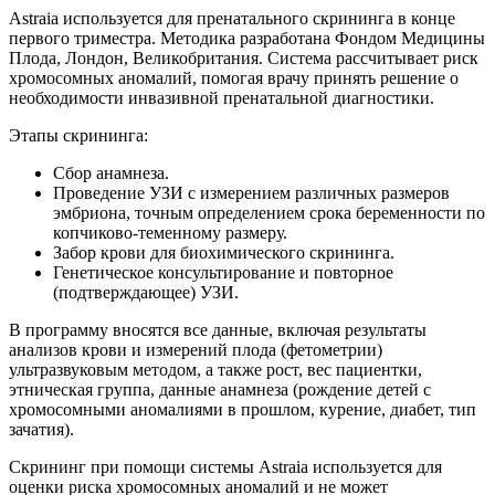
Astraia используется для пренатального скрининга в конце
первого триместра. Методика разработана Фондом Медицины
Плода, Лондон, Великобритания. Система рассчитывает риск
хромосомных аномалий, помогая врачу принять решение о
необходимости инвазивной пренатальной диагностики.
Этапы скрининга:
Сбор анамнеза.
Проведение УЗИ с измерением различных размеров
эмбриона, точным определением срока беременности по
копчиково-теменному размеру.
Забор крови для биохимического скрининга.
Генетическое консультирование и повторное
(подтверждающее) УЗИ.
В программу вносятся все данные, включая результаты
анализов крови и измерений плода (фетометрии)
ультразвуковым методом, а также рост, вес пациентки,
этническая группа, данные анамнеза (рождение детей с
хромосомными аномалиями в прошлом, курение, диабет, тип
зачатия).
Скрининг при помощи системы Astraia используется для
оценки риска хромосомных аномалий и не может