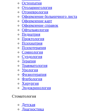
Остеопатия
Отоларингология
Отоневрология
Оформление больничного листа
Оформление карт
Оформление справок
Офтальмология
Педиатрия
Проктология
Психиатрия
Психотерапия
Сомнология
Сурдология
Терапия
Травматология
Урология
Физиотерапия
Флебология
Хирургия
Эндокринология
Стоматология
Детская
Диагностика