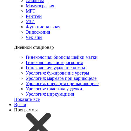
Анализы
Маммография
МРТ
Рентген
УЗИ
Функциональная
Эндоскопия
Чек-апы
Дневной стационар
Гинекология: биопсия шейки матки
Гинекология: гистероскопия
Гинекология: удаление кисты
Урология: бужирование уретры
Урология: мармара при варикоцеле
Урология: операция при варикоцеле
Урология: пластика уздечки
Урология: циркумцизия
Показать все
Врачи
Программы