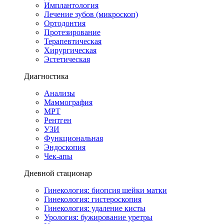
Имплантология
Лечение зубов (микроскоп)
Ортодонтия
Протезирование
Терапевтическая
Хирургическая
Эстетическая
Диагностика
Анализы
Маммография
МРТ
Рентген
УЗИ
Функциональная
Эндоскопия
Чек-апы
Дневной стационар
Гинекология: биопсия шейки матки
Гинекология: гистероскопия
Гинекология: удаление кисты
Урология: бужирование уретры