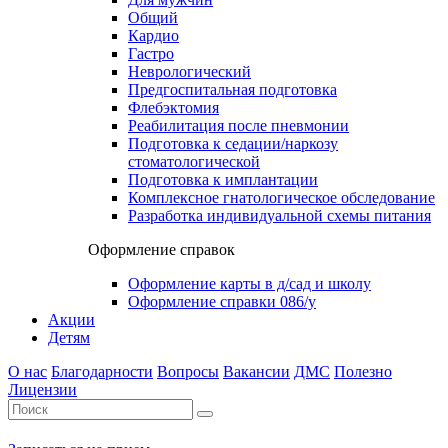
Общий
Кардио
Гастро
Неврологический
Предгоспитальная подготовка
Флебэктомия
Реабилитация после пневмонии
Подготовка к седации/наркозу
стоматологической
Подготовка к имплантации
Комплексное гнатологическое обследование
Разработка индивидуальной схемы питания
Оформление справок
Оформление карты в д/сад и школу
Оформление справки 086/у
Акции
Детям
О нас
Благодарности
Вопросы
Вакансии
ДМС
Полезно
Лицензии