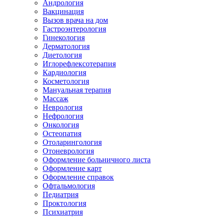
Андрология
Вакцинация
Вызов врача на дом
Гастроэнтерология
Гинекология
Дерматология
Диетология
Иглорефлексотерапия
Кардиология
Косметология
Мануальная терапия
Массаж
Неврология
Нефрология
Онкология
Остеопатия
Отоларингология
Отоневрология
Оформление больничного листа
Оформление карт
Оформление справок
Офтальмология
Педиатрия
Проктология
Психиатрия