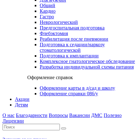
Общий
Кардио
Гастро
Неврологический
Предгоспитальная подготовка
Флебэктомия
Реабилитация после пневмонии
Подготовка к седации/наркозу
стоматологической
Подготовка к имплантации
Комплексное гнатологическое обследование
Разработка индивидуальной схемы питания
Оформление справок
Оформление карты в д/сад и школу
Оформление справки 086/у
Акции
Детям
О нас
Благодарности
Вопросы
Вакансии
ДМС
Полезно
Лицензии