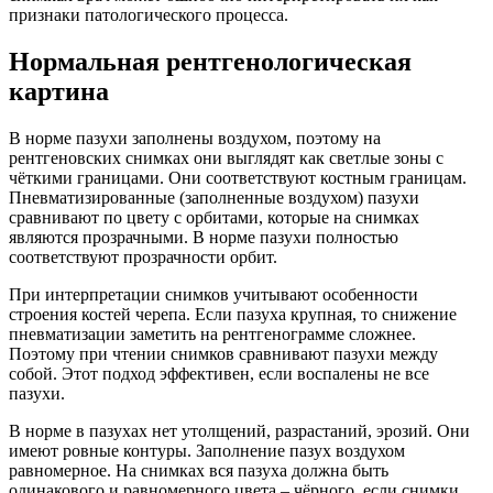
признаки патологического процесса.
Нормальная рентгенологическая
картина
В норме пазухи заполнены воздухом, поэтому на
рентгеновских снимках они выглядят как светлые зоны с
чёткими границами. Они соответствуют костным границам.
Пневматизированные (заполненные воздухом) пазухи
сравнивают по цвету с орбитами, которые на снимках
являются прозрачными. В норме пазухи полностью
соответствуют прозрачности орбит.
При интерпретации снимков учитывают особенности
строения костей черепа. Если пазуха крупная, то снижение
пневматизации заметить на рентгенограмме сложнее.
Поэтому при чтении снимков сравнивают пазухи между
собой. Этот подход эффективен, если воспалены не все
пазухи.
В норме в пазухах нет утолщений, разрастаний, эрозий. Они
имеют ровные контуры. Заполнение пазух воздухом
равномерное. На снимках вся пазуха должна быть
одинакового и равномерного цвета – чёрного, если снимки