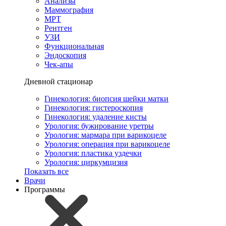
Анализы
Маммография
МРТ
Рентген
УЗИ
Функциональная
Эндоскопия
Чек-апы
Дневной стационар
Гинекология: биопсия шейки матки
Гинекология: гистероскопия
Гинекология: удаление кисты
Урология: бужирование уретры
Урология: мармара при варикоцеле
Урология: операция при варикоцеле
Урология: пластика уздечки
Урология: циркумцизия
Показать все
Врачи
Программы