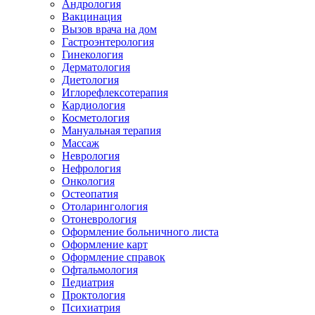
Андрология
Вакцинация
Вызов врача на дом
Гастроэнтерология
Гинекология
Дерматология
Диетология
Иглорефлексотерапия
Кардиология
Косметология
Мануальная терапия
Массаж
Неврология
Нефрология
Онкология
Остеопатия
Отоларингология
Отоневрология
Оформление больничного листа
Оформление карт
Оформление справок
Офтальмология
Педиатрия
Проктология
Психиатрия