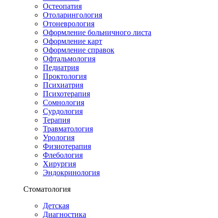
Остеопатия
Отоларингология
Отоневрология
Оформление больничного листа
Оформление карт
Оформление справок
Офтальмология
Педиатрия
Проктология
Психиатрия
Психотерапия
Сомнология
Сурдология
Терапия
Травматология
Урология
Физиотерапия
Флебология
Хирургия
Эндокринология
Стоматология
Детская
Диагностика