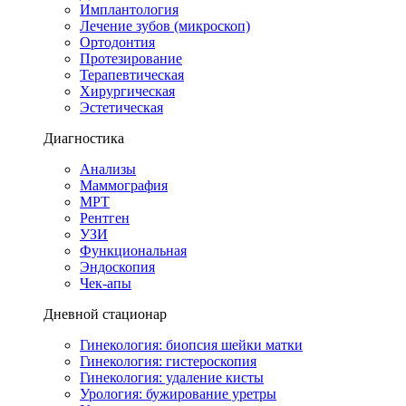
Имплантология
Лечение зубов (микроскоп)
Ортодонтия
Протезирование
Терапевтическая
Хирургическая
Эстетическая
Диагностика
Анализы
Маммография
МРТ
Рентген
УЗИ
Функциональная
Эндоскопия
Чек-апы
Дневной стационар
Гинекология: биопсия шейки матки
Гинекология: гистероскопия
Гинекология: удаление кисты
Урология: бужирование уретры