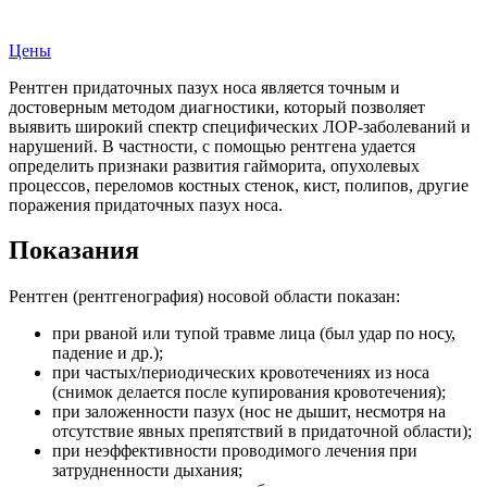
Записаться на прием
Цены
Рентген придаточных пазух носа является точным и
достоверным методом диагностики, который позволяет
выявить широкий спектр специфических ЛОР-заболеваний и
нарушений. В частности, с помощью рентгена удается
определить признаки развития гайморита, опухолевых
процессов, переломов костных стенок, кист, полипов, другие
поражения придаточных пазух носа.
Показания
Рентген (рентгенография) носовой области показан:
при рваной или тупой травме лица (был удар по носу,
падение и др.);
при частых/периодических кровотечениях из носа
(снимок делается после купирования кровотечения);
при заложенности пазух (нос не дышит, несмотря на
отсутствие явных препятствий в придаточной области);
при неэффективности проводимого лечения при
затрудненности дыхания;