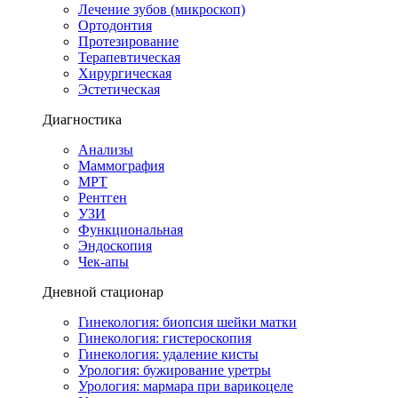
Лечение зубов (микроскоп)
Ортодонтия
Протезирование
Терапевтическая
Хирургическая
Эстетическая
Диагностика
Анализы
Маммография
МРТ
Рентген
УЗИ
Функциональная
Эндоскопия
Чек-апы
Дневной стационар
Гинекология: биопсия шейки матки
Гинекология: гистероскопия
Гинекология: удаление кисты
Урология: бужирование уретры
Урология: мармара при варикоцеле