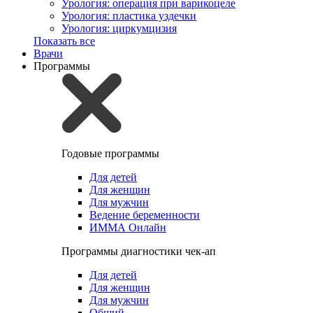
Урология: операция при варикоцеле
Урология: пластика уздечки
Урология: циркумцизия
Показать все
Врачи
Программы
Годовые программы
Для детей
Для женщин
Для мужчин
Ведение беременности
ИММА Онлайн
Программы диагностики чек-ап
Для детей
Для женщин
Для мужчин
Общий