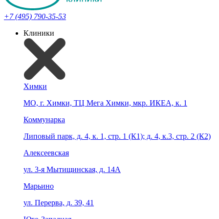
+7 (495) 790-35-53
Клиники
Химки
МО, г. Химки, ТЦ Мега Химки, мкр. ИКЕА, к. 1
Коммунарка
Липовый парк, д. 4, к. 1, стр. 1 (К1); д. 4, к.3, стр. 2 (К2)
Алексеевская
ул. 3-я Мытищинская, д. 14А
Марьино
ул. Перерва, д. 39, 41