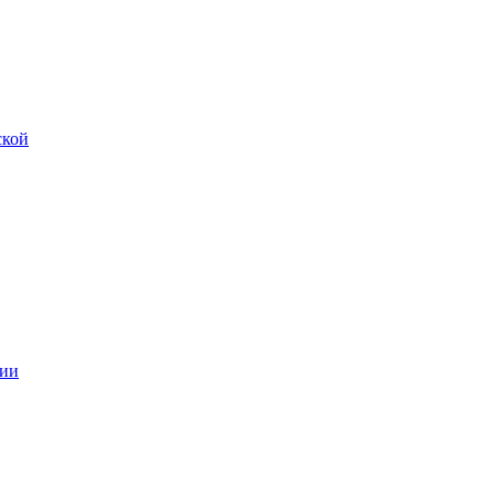
ской
ии