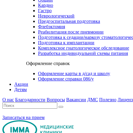
Кардио
Гастро
Неврологический
Предгоспитальная подготовка
Флебэктомия
Реабилитация после пневмонии
Подготовка к седации/наркозу стоматологиче
Подготовка к имплантации
Комплексное гнатологическое обследование
Разработка индивидуальной схемы питания
Оформление справок
Оформление карты в д/сад и школу
Оформление справки 086/у
Акции
Детям
О нас
Благодарности
Вопросы
Вакансии
ДМС
Полезно
Лиценз
Записаться на прием