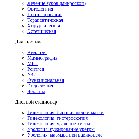
Лечение зубов (микроскоп)
Ортодонтия
Протезирование
Терапевтическая
Хирургическая
Эстетическая
Диагностика
Анализы
Маммография
МРТ
Рентген
УЗИ
Функциональная
Эндоскопия
Чек-апы
Дневной стационар
Гинекология: биопсия шейки матки
Гинекология: гистероскопия
Гинекология: удаление кисты
Урология: бужирование уретры
Урология: мармара при варикоцеле