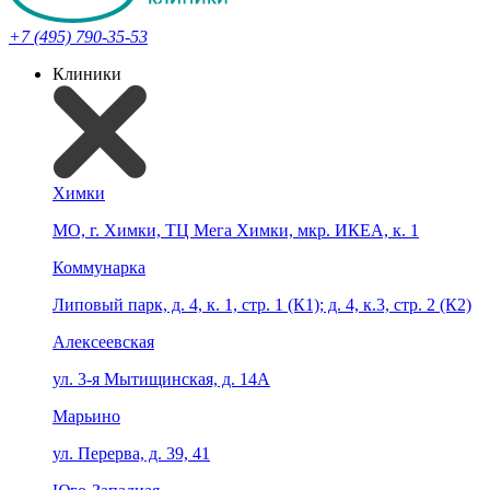
+7 (495) 790-35-53
Клиники
Химки
МО, г. Химки, ТЦ Мега Химки, мкр. ИКЕА, к. 1
Коммунарка
Липовый парк, д. 4, к. 1, стр. 1 (К1); д. 4, к.3, стр. 2 (К2)
Алексеевская
ул. 3-я Мытищинская, д. 14А
Марьино
ул. Перерва, д. 39, 41