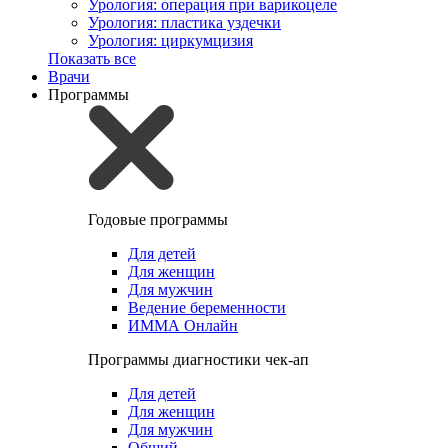
Урология: операция при варикоцеле
Урология: пластика уздечки
Урология: циркумцизия
Показать все
Врачи
Программы
Годовые программы
Для детей
Для женщин
Для мужчин
Ведение беременности
ИММА Онлайн
Программы диагностики чек-ап
Для детей
Для женщин
Для мужчин
Общий