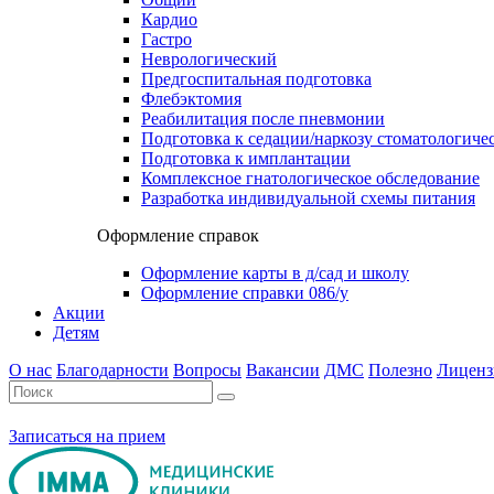
Кардио
Гастро
Неврологический
Предгоспитальная подготовка
Флебэктомия
Реабилитация после пневмонии
Подготовка к седации/наркозу стоматологиче
Подготовка к имплантации
Комплексное гнатологическое обследование
Разработка индивидуальной схемы питания
Оформление справок
Оформление карты в д/сад и школу
Оформление справки 086/у
Акции
Детям
О нас
Благодарности
Вопросы
Вакансии
ДМС
Полезно
Лиценз
Записаться на прием