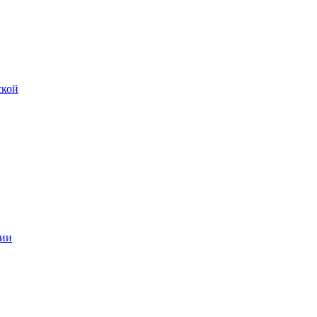
ской
ии