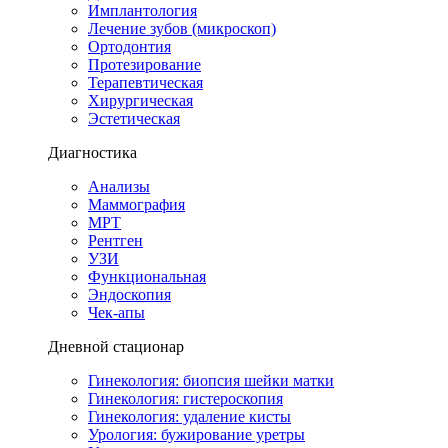
Имплантология
Лечение зубов (микроскоп)
Ортодонтия
Протезирование
Терапевтическая
Хирургическая
Эстетическая
Диагностика
Анализы
Маммография
МРТ
Рентген
УЗИ
Функциональная
Эндоскопия
Чек-апы
Дневной стационар
Гинекология: биопсия шейки матки
Гинекология: гистероскопия
Гинекология: удаление кисты
Урология: бужирование уретры