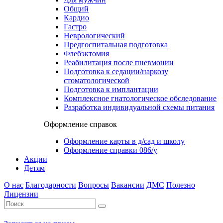
Общий
Кардио
Гастро
Неврологический
Предгоспитальная подготовка
Флебэктомия
Реабилитация после пневмонии
Подготовка к седации/наркозу
стоматологической
Подготовка к имплантации
Комплексное гнатологическое обследование
Разработка индивидуальной схемы питания
Оформление справок
Оформление карты в д/сад и школу
Оформление справки 086/у
Акции
Детям
О нас
Благодарности
Вопросы
Вакансии
ДМС
Полезно
Лицензии