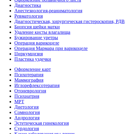
Диагностика
Анестезиология-реаниматология
Ревматология
Диагностическая, хирургическая гистероскопия, РДВ
Биопсия шейки матки
Удаление кисты влагалища
Бужирование уретры
Операция варикоцеле
Операция Мармара при варикоцеле
Циркумцизия
Пластика уздечки
Оформление карт
Психотерапия
Маммография
Иглорефлексотерапия
Отоневрология
Психиатрия
МРТ
Диетология
Сомнология
Андрология
Эстетическая гинекология
Сурдология
Какие заболевания мы лечим