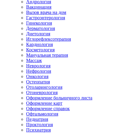
Андрология
Вакцинация
Вызов врача на дом
Гастроэнтерология
Гинекология
Дерматология
Диетология
Иглорефлексотерапия
Кардиология
Косметология
Мануальная терапия
Массаж
Неврология
Нефрология
Онкология
Остеопатия
Отоларингология
Отоневрология
Оформление больничного листа
Оформление карт
Оформление справок
Офтальмология
Педиатрия
Проктология
Психиатрия