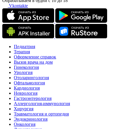
Обрабатываем в будни с 10 до 18
Vkontakte
Педиатрия
Терапия
Оформление справок
Вызов врача на дом
Гинекология
Урология
Отоларингология
Офтальмология
Кардиология
Неврология
Гастроэнтерология
Аллергология-иммунология
Хирургия
Травматология и ортопедия
Эндокринология
Онкология