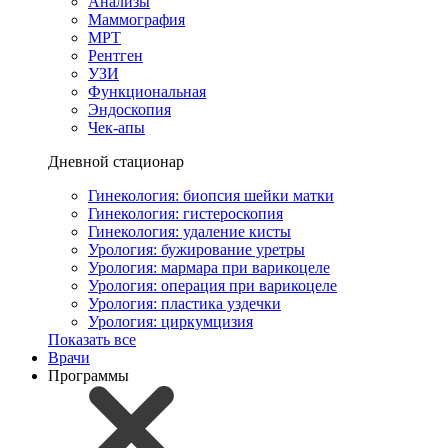
Анализы
Маммография
МРТ
Рентген
УЗИ
Функциональная
Эндоскопия
Чек-апы
Дневной стационар
Гинекология: биопсия шейки матки
Гинекология: гистероскопия
Гинекология: удаление кисты
Урология: бужирование уретры
Урология: мармара при варикоцеле
Урология: операция при варикоцеле
Урология: пластика уздечки
Урология: циркумцизия
Показать все
Врачи
Программы