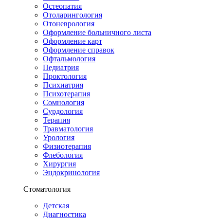
Остеопатия
Отоларингология
Отоневрология
Оформление больничного листа
Оформление карт
Оформление справок
Офтальмология
Педиатрия
Проктология
Психиатрия
Психотерапия
Сомнология
Сурдология
Терапия
Травматология
Урология
Физиотерапия
Флебология
Хирургия
Эндокринология
Стоматология
Детская
Диагностика