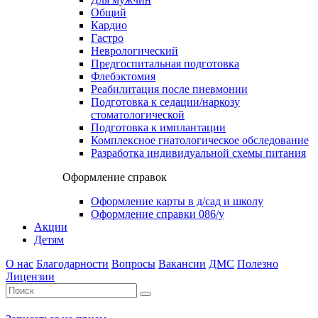
Общий
Кардио
Гастро
Неврологический
Предгоспитальная подготовка
Флебэктомия
Реабилитация после пневмонии
Подготовка к седации/наркозу
стоматологической
Подготовка к имплантации
Комплексное гнатологическое обследование
Разработка индивидуальной схемы питания
Оформление справок
Оформление карты в д/сад и школу
Оформление справки 086/у
Акции
Детям
О нас
Благодарности
Вопросы
Вакансии
ДМС
Полезно
Лицензии