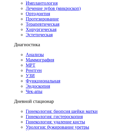
Имплантология
Лечение зубов (микроскоп)
Ортодонтия
Протезирование
Терапевтическая
Хирургическая
Эстетическая
Диагностика
Анализы
Маммография
МРТ
Рентген
УЗИ
Функциональная
Эндоскопия
Чек-апы
Дневной стационар
Гинекология: биопсия шейки матки
Гинекология: гистероскопия
Гинекология: удаление кисты
Урология: бужирование уретры