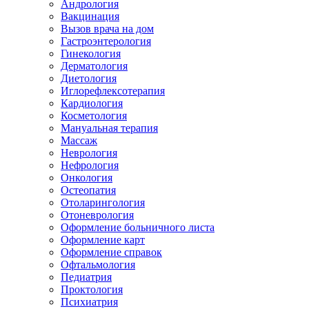
Андрология
Вакцинация
Вызов врача на дом
Гастроэнтерология
Гинекология
Дерматология
Диетология
Иглорефлексотерапия
Кардиология
Косметология
Мануальная терапия
Массаж
Неврология
Нефрология
Онкология
Остеопатия
Отоларингология
Отоневрология
Оформление больничного листа
Оформление карт
Оформление справок
Офтальмология
Педиатрия
Проктология
Психиатрия