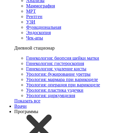
Анализы
Маммография
МРТ
Рентген
УЗИ
Функциональная
Эндоскопия
Чек-апы
Дневной стационар
Гинекология: биопсия шейки матки
Гинекология: гистероскопия
Гинекология: удаление кисты
Урология: бужирование уретры
Урология: мармара при варикоцеле
Урология: операция при варикоцеле
Урология: пластика уздечки
Урология: циркумцизия
Показать все
Врачи
Программы