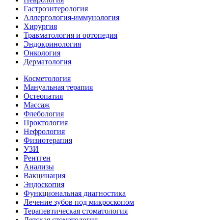
Гастроэнтерология
Аллергология-иммунология
Хирургия
Травматология и ортопедия
Эндокринология
Онкология
Дерматология
Косметология
Мануальная терапия
Остеопатия
Массаж
Флебология
Проктология
Нефрология
Физиотерапия
УЗИ
Рентген
Анализы
Вакцинация
Эндоскопия
Функциональная диагностика
Лечение зубов под микроскопом
Терапевтическая стоматология
Детская стоматология