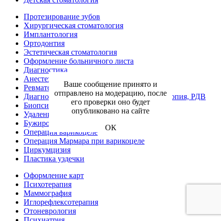
Протезирование зубов
Хирургическая стоматология
Имплантология
Ортодонтия
Эстетическая стоматология
Оформление больничного листа
Диагностика
Анестезиология-реаниматология
Ваше сообщение принято и
Ревматология
отправлено на модерацию, после
Диагностическая, хирургическая гистероскопия, РДВ
его проверки оно будет
Биопсия шейки матки
опубликовано на сайте
Удаление кисты влагалища
Бужирование уретры
ОК
Операция варикоцеле
Операция Мармара при варикоцеле
Циркумцизия
Пластика уздечки
Оформление карт
Психотерапия
Маммография
Иглорефлексотерапия
Отоневрология
Психиатрия