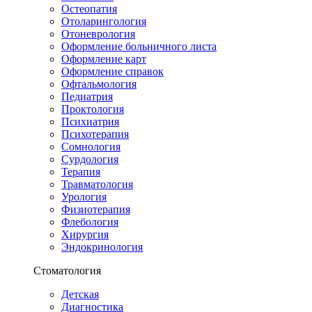
Остеопатия
Отоларингология
Отоневрология
Оформление больничного листа
Оформление карт
Оформление справок
Офтальмология
Педиатрия
Проктология
Психиатрия
Психотерапия
Сомнология
Сурдология
Терапия
Травматология
Урология
Физиотерапия
Флебология
Хирургия
Эндокринология
Стоматология
Детская
Диагностика