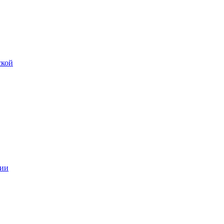
ской
ии