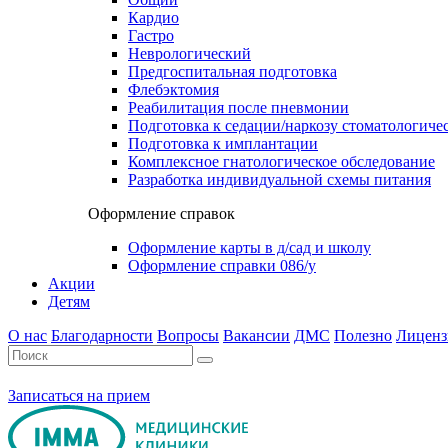
Кардио
Гастро
Неврологический
Предгоспитальная подготовка
Флебэктомия
Реабилитация после пневмонии
Подготовка к седации/наркозу стоматологиче
Подготовка к имплантации
Комплексное гнатологическое обследование
Разработка индивидуальной схемы питания
Оформление справок
Оформление карты в д/сад и школу
Оформление справки 086/у
Акции
Детям
О нас
Благодарности
Вопросы
Вакансии
ДМС
Полезно
Лиценз
Записаться на прием