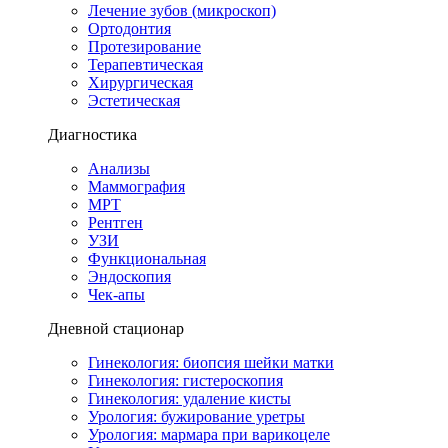
Лечение зубов (микроскоп)
Ортодонтия
Протезирование
Терапевтическая
Хирургическая
Эстетическая
Диагностика
Анализы
Маммография
МРТ
Рентген
УЗИ
Функциональная
Эндоскопия
Чек-апы
Дневной стационар
Гинекология: биопсия шейки матки
Гинекология: гистероскопия
Гинекология: удаление кисты
Урология: бужирование уретры
Урология: мармара при варикоцеле