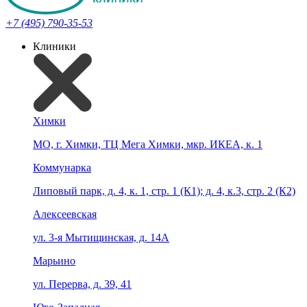
+7 (495) 790-35-53
Клиники
Химки
МО, г. Химки, ТЦ Мега Химки, мкр. ИКЕА, к. 1
Коммунарка
Липовый парк, д. 4, к. 1, стр. 1 (К1); д. 4, к.3, стр. 2 (К2)
Алексеевская
ул. 3-я Мытищинская, д. 14А
Марьино
ул. Перерва, д. 39, 41