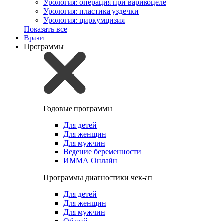
Урология: операция при варикоцеле
Урология: пластика уздечки
Урология: циркумцизия
Показать все
Врачи
Программы
Годовые программы
Для детей
Для женщин
Для мужчин
Ведение беременности
ИММА Онлайн
Программы диагностики чек-ап
Для детей
Для женщин
Для мужчин
Общий