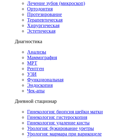
Лечение зубов (микроскоп)
Ортодонтия
Протезирование
Терапевтическая
Хирургическая
Эстетическая
Диагностика
Анализы
Маммография
МРТ
Рентген
УЗИ
Функциональная
Эндоскопия
Чек-апы
Дневной стационар
Гинекология: биопсия шейки матки
Гинекология: гистероскопия
Гинекология: удаление кисты
Урология: бужирование уретры
Урология: мармара при варикоцеле