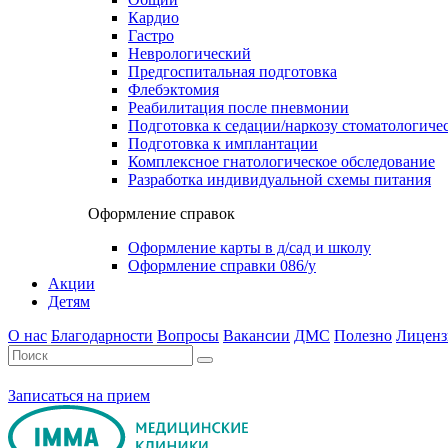
Кардио
Гастро
Неврологический
Предгоспитальная подготовка
Флебэктомия
Реабилитация после пневмонии
Подготовка к седации/наркозу стоматологиче
Подготовка к имплантации
Комплексное гнатологическое обследование
Разработка индивидуальной схемы питания
Оформление справок
Оформление карты в д/сад и школу
Оформление справки 086/у
Акции
Детям
О нас
Благодарности
Вопросы
Вакансии
ДМС
Полезно
Лиценз
Записаться на прием