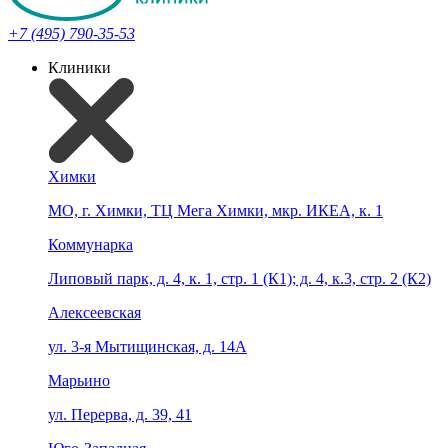
+7 (495) 790-35-53
Клиники
Химки
МО, г. Химки, ТЦ Мега Химки, мкр. ИКЕА, к. 1
Коммунарка
Липовый парк, д. 4, к. 1, стр. 1 (К1); д. 4, к.3, стр. 2 (К2)
Алексеевская
ул. 3-я Мытищинская, д. 14А
Марьино
ул. Перерва, д. 39, 41