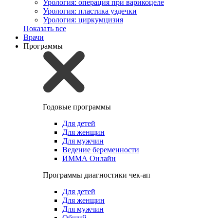
Урология: операция при варикоцеле
Урология: пластика уздечки
Урология: циркумцизия
Показать все
Врачи
Программы
Годовые программы
Для детей
Для женщин
Для мужчин
Ведение беременности
ИММА Онлайн
Программы диагностики чек-ап
Для детей
Для женщин
Для мужчин
Общий