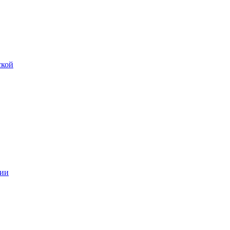
ской
ии