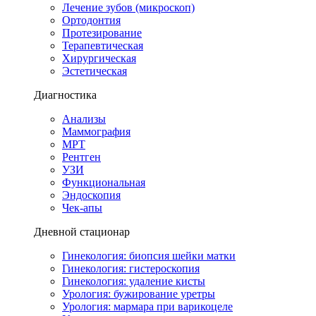
Лечение зубов (микроскоп)
Ортодонтия
Протезирование
Терапевтическая
Хирургическая
Эстетическая
Диагностика
Анализы
Маммография
МРТ
Рентген
УЗИ
Функциональная
Эндоскопия
Чек-апы
Дневной стационар
Гинекология: биопсия шейки матки
Гинекология: гистероскопия
Гинекология: удаление кисты
Урология: бужирование уретры
Урология: мармара при варикоцеле