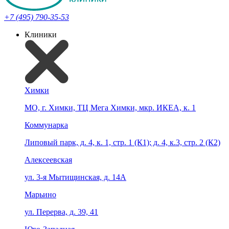
+7 (495) 790-35-53
Клиники
Химки
МО, г. Химки, ТЦ Мега Химки, мкр. ИКЕА, к. 1
Коммунарка
Липовый парк, д. 4, к. 1, стр. 1 (К1); д. 4, к.3, стр. 2 (К2)
Алексеевская
ул. 3-я Мытищинская, д. 14А
Марьино
ул. Перерва, д. 39, 41