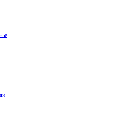
ской
ии