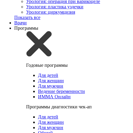
Урология: операция при варикоцеле
Урология: пластика уздечки
Урология: циркумцизия
Показать все
Врачи
Программы
Годовые программы
Для детей
Для женщин
Для мужчин
Ведение беременности
ИММА Онлайн
Программы диагностики чек-ап
Для детей
Для женщин
Для мужчин
Общий