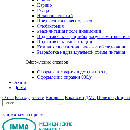
Кардио
Гастро
Неврологический
Предгоспитальная подготовка
Флебэктомия
Реабилитация после пневмонии
Подготовка к седации/наркозу стоматологиче
Подготовка к имплантации
Комплексное гнатологическое обследование
Разработка индивидуальной схемы питания
Оформление справок
Оформление карты в д/сад и школу
Оформление справки 086/у
Акции
Детям
О нас
Благодарности
Вопросы
Вакансии
ДМС
Полезно
Лиценз
Записаться на прием