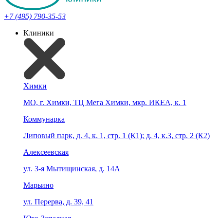
+7 (495) 790-35-53
Клиники
Химки
МО, г. Химки, ТЦ Мега Химки, мкр. ИКЕА, к. 1
Коммунарка
Липовый парк, д. 4, к. 1, стр. 1 (К1); д. 4, к.3, стр. 2 (К2)
Алексеевская
ул. 3-я Мытищинская, д. 14А
Марьино
ул. Перерва, д. 39, 41