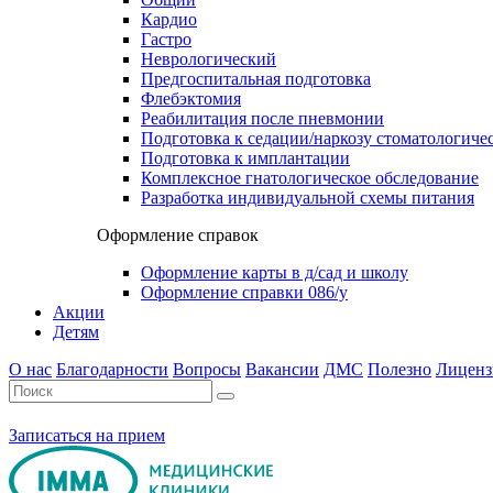
Кардио
Гастро
Неврологический
Предгоспитальная подготовка
Флебэктомия
Реабилитация после пневмонии
Подготовка к седации/наркозу стоматологиче
Подготовка к имплантации
Комплексное гнатологическое обследование
Разработка индивидуальной схемы питания
Оформление справок
Оформление карты в д/сад и школу
Оформление справки 086/у
Акции
Детям
О нас
Благодарности
Вопросы
Вакансии
ДМС
Полезно
Лиценз
Записаться на прием