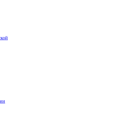
ской
ии