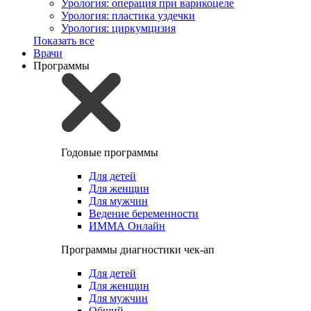
Урология: операция при варикоцеле
Урология: пластика уздечки
Урология: циркумцизия
Показать все
Врачи
Программы
Годовые программы
Для детей
Для женщин
Для мужчин
Ведение беременности
ИММА Онлайн
Программы диагностики чек-ап
Для детей
Для женщин
Для мужчин
Общий