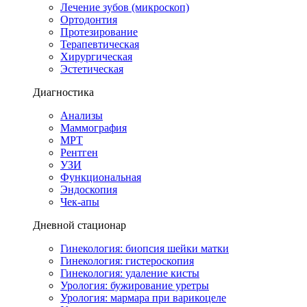
Лечение зубов (микроскоп)
Ортодонтия
Протезирование
Терапевтическая
Хирургическая
Эстетическая
Диагностика
Анализы
Маммография
МРТ
Рентген
УЗИ
Функциональная
Эндоскопия
Чек-апы
Дневной стационар
Гинекология: биопсия шейки матки
Гинекология: гистероскопия
Гинекология: удаление кисты
Урология: бужирование уретры
Урология: мармара при варикоцеле