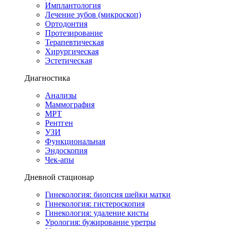
Имплантология
Лечение зубов (микроскоп)
Ортодонтия
Протезирование
Терапевтическая
Хирургическая
Эстетическая
Диагностика
Анализы
Маммография
МРТ
Рентген
УЗИ
Функциональная
Эндоскопия
Чек-апы
Дневной стационар
Гинекология: биопсия шейки матки
Гинекология: гистероскопия
Гинекология: удаление кисты
Урология: бужирование уретры