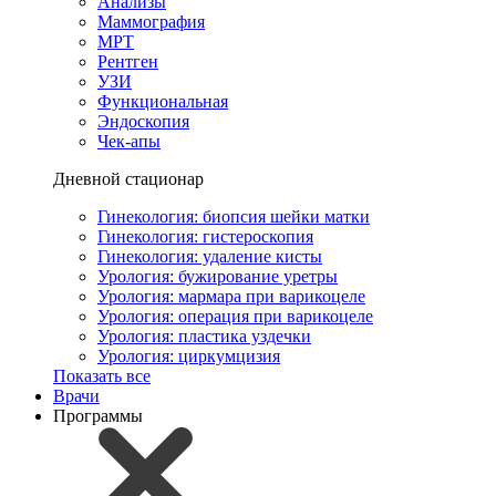
Анализы
Маммография
МРТ
Рентген
УЗИ
Функциональная
Эндоскопия
Чек-апы
Дневной стационар
Гинекология: биопсия шейки матки
Гинекология: гистероскопия
Гинекология: удаление кисты
Урология: бужирование уретры
Урология: мармара при варикоцеле
Урология: операция при варикоцеле
Урология: пластика уздечки
Урология: циркумцизия
Показать все
Врачи
Программы