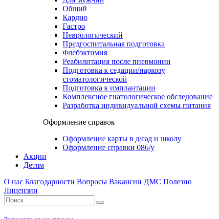
Общий
Кардио
Гастро
Неврологический
Предгоспитальная подготовка
Флебэктомия
Реабилитация после пневмонии
Подготовка к седации/наркозу
стоматологической
Подготовка к имплантации
Комплексное гнатологическое обследование
Разработка индивидуальной схемы питания
Оформление справок
Оформление карты в д/сад и школу
Оформление справки 086/у
Акции
Детям
О нас
Благодарности
Вопросы
Вакансии
ДМС
Полезно
Лицензии