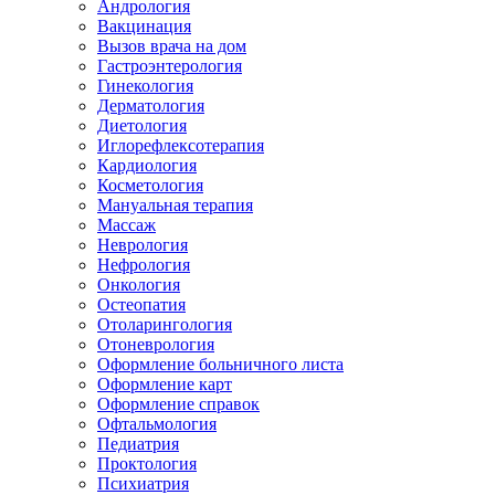
Андрология
Вакцинация
Вызов врача на дом
Гастроэнтерология
Гинекология
Дерматология
Диетология
Иглорефлексотерапия
Кардиология
Косметология
Мануальная терапия
Массаж
Неврология
Нефрология
Онкология
Остеопатия
Отоларингология
Отоневрология
Оформление больничного листа
Оформление карт
Оформление справок
Офтальмология
Педиатрия
Проктология
Психиатрия