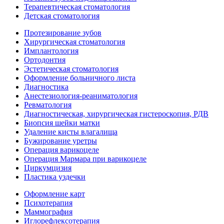
Терапевтическая стоматология
Детская стоматология
Протезирование зубов
Хирургическая стоматология
Имплантология
Ортодонтия
Эстетическая стоматология
Оформление больничного листа
Диагностика
Анестезиология-реаниматология
Ревматология
Диагностическая, хирургическая гистероскопия, РДВ
Биопсия шейки матки
Удаление кисты влагалища
Бужирование уретры
Операция варикоцеле
Операция Мармара при варикоцеле
Циркумцизия
Пластика уздечки
Оформление карт
Психотерапия
Маммография
Иглорефлексотерапия