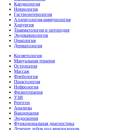
Кардиология
Неврология
Гастроэнтерология
Аллергология-иммунология
Хирургия
Травматология и ортопедия
Эндокринология
Онкология
Дерматология
Косметология
Мануальная терапия
Остеопатия
Массаж
Флебология
Проктология
Нефрология
Физиотерапия
УЗИ
Рентген
Анализы
Вакцинация
Эндоскопия
Функциональная диагностика
Лечение зубов под микроскопом