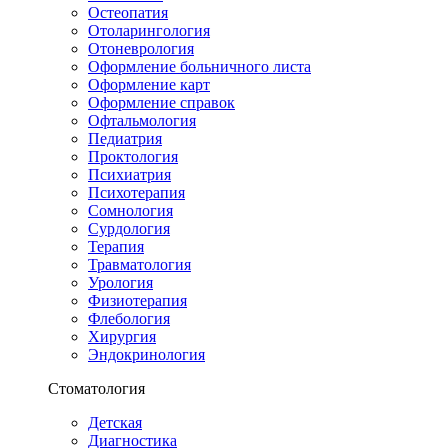
Остеопатия
Отоларингология
Отоневрология
Оформление больничного листа
Оформление карт
Оформление справок
Офтальмология
Педиатрия
Проктология
Психиатрия
Психотерапия
Сомнология
Сурдология
Терапия
Травматология
Урология
Физиотерапия
Флебология
Хирургия
Эндокринология
Стоматология
Детская
Диагностика