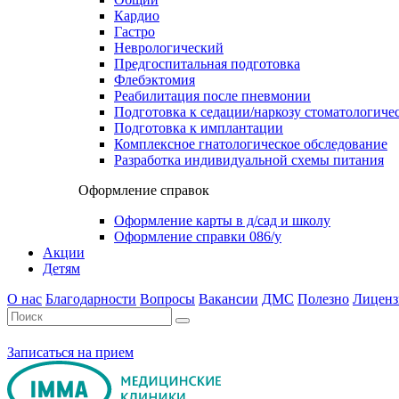
Кардио
Гастро
Неврологический
Предгоспитальная подготовка
Флебэктомия
Реабилитация после пневмонии
Подготовка к седации/наркозу стоматологиче
Подготовка к имплантации
Комплексное гнатологическое обследование
Разработка индивидуальной схемы питания
Оформление справок
Оформление карты в д/сад и школу
Оформление справки 086/у
Акции
Детям
О нас
Благодарности
Вопросы
Вакансии
ДМС
Полезно
Лиценз
Записаться на прием