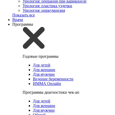
Урология: операция при варикоцеле
Урология: пластика уздечки
Урология: циркумцизия
Показать все
Врачи
Программы
Годовые программы
Для детей
Для женщин
Для мужчин
Ведение беременности
ИММА Онлайн
Программы диагностики чек-ап
Для детей
Для женщин
Для мужчин
Общий