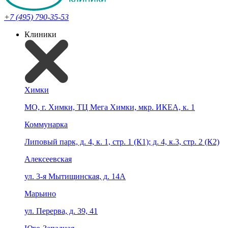
+7 (495) 790-35-53
Клиники
Химки
МО, г. Химки, ТЦ Мега Химки, мкр. ИКЕА, к. 1
Коммунарка
Липовый парк, д. 4, к. 1, стр. 1 (К1); д. 4, к.3, стр. 2 (К2)
Алексеевская
ул. 3-я Мытищинская, д. 14А
Марьино
ул. Перерва, д. 39, 41