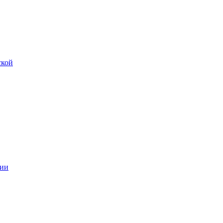
ской
ии