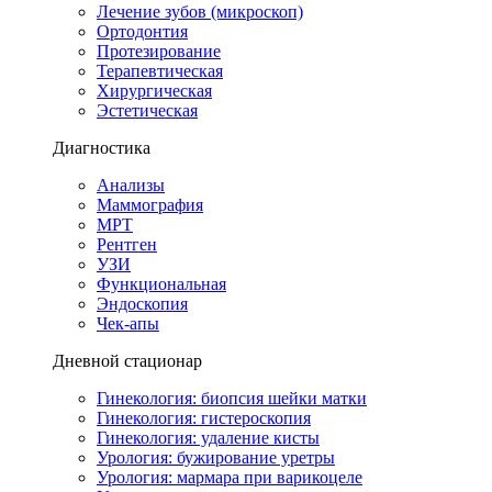
Лечение зубов (микроскоп)
Ортодонтия
Протезирование
Терапевтическая
Хирургическая
Эстетическая
Диагностика
Анализы
Маммография
МРТ
Рентген
УЗИ
Функциональная
Эндоскопия
Чек-апы
Дневной стационар
Гинекология: биопсия шейки матки
Гинекология: гистероскопия
Гинекология: удаление кисты
Урология: бужирование уретры
Урология: мармара при варикоцеле