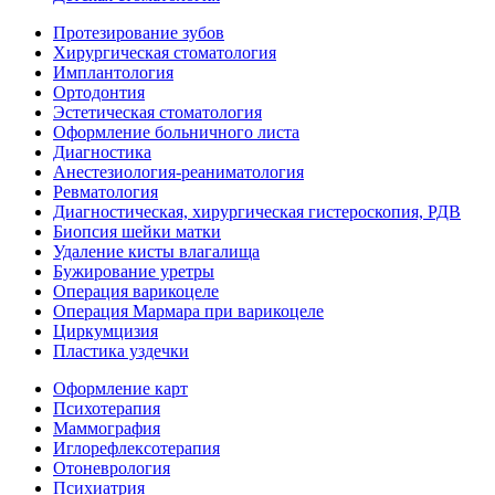
Протезирование зубов
Хирургическая стоматология
Имплантология
Ортодонтия
Эстетическая стоматология
Оформление больничного листа
Диагностика
Анестезиология-реаниматология
Ревматология
Диагностическая, хирургическая гистероскопия, РДВ
Биопсия шейки матки
Удаление кисты влагалища
Бужирование уретры
Операция варикоцеле
Операция Мармара при варикоцеле
Циркумцизия
Пластика уздечки
Оформление карт
Психотерапия
Маммография
Иглорефлексотерапия
Отоневрология
Психиатрия