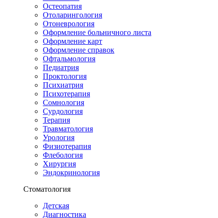
Остеопатия
Отоларингология
Отоневрология
Оформление больничного листа
Оформление карт
Оформление справок
Офтальмология
Педиатрия
Проктология
Психиатрия
Психотерапия
Сомнология
Сурдология
Терапия
Травматология
Урология
Физиотерапия
Флебология
Хирургия
Эндокринология
Стоматология
Детская
Диагностика