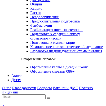
Общий
Кардио
Гастро
Неврологический
Предгоспитальная подготовка
Флебэктомия
Реабилитация после пневмонии
Подготовка к седации/наркозу
стоматологической
Подготовка к имплантации
Комплексное гнатологическое обследование
Разработка индивидуальной схемы питания
Оформление справок
Оформление карты в д/сад и школу
Оформление справки 086/у
Акции
Детям
О нас
Благодарности
Вопросы
Вакансии
ДМС
Полезно
Лицензии