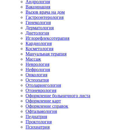
Андрология
Вакцинация
Вызов врача на дом
Гастроэнтерология
Гинекология
Дерматология
Диетология
Иглорефлексотерапия
Кардиология
Косметология
Мануальная терапия
Массаж
Неврология
Нефрология
Онкология
Остеопатия
Отоларингология
Отоневрология
Оформление больничного листа
Оформление карт
Оформление справок
Офтальмология
Педиатрия
Проктология
Психиатрия