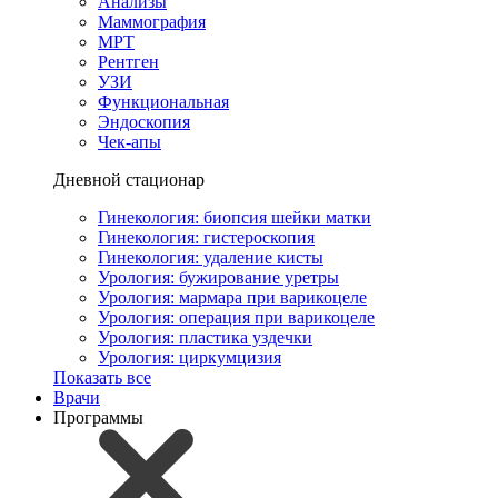
Анализы
Маммография
МРТ
Рентген
УЗИ
Функциональная
Эндоскопия
Чек-апы
Дневной стационар
Гинекология: биопсия шейки матки
Гинекология: гистероскопия
Гинекология: удаление кисты
Урология: бужирование уретры
Урология: мармара при варикоцеле
Урология: операция при варикоцеле
Урология: пластика уздечки
Урология: циркумцизия
Показать все
Врачи
Программы