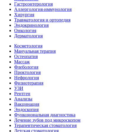
Гастроэнтерология
Аллергология-иммунология
Хирургия
Травматология и ортопедия
Эндокринология
Онкология
Дерматология
Косметология
Мануальная терапия
Остеопатия
Массаж
Флебология
Проктология
Нефрология
Физиотерапия
УЗИ
Рентген
Анализы
Вакцинация
Эндоскопия
Функциональная диагностика
Лечение зубов под микроскопом
Терапевтическая стоматология
Детская стоматология