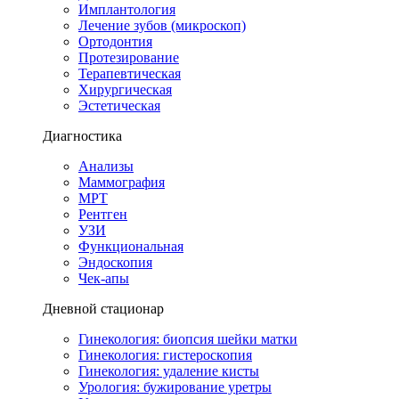
Имплантология
Лечение зубов (микроскоп)
Ортодонтия
Протезирование
Терапевтическая
Хирургическая
Эстетическая
Диагностика
Анализы
Маммография
МРТ
Рентген
УЗИ
Функциональная
Эндоскопия
Чек-апы
Дневной стационар
Гинекология: биопсия шейки матки
Гинекология: гистероскопия
Гинекология: удаление кисты
Урология: бужирование уретры