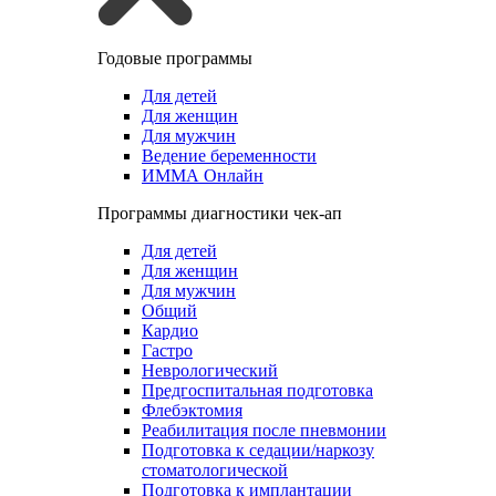
Годовые программы
Для детей
Для женщин
Для мужчин
Ведение беременности
ИММА Онлайн
Программы диагностики чек-ап
Для детей
Для женщин
Для мужчин
Общий
Кардио
Гастро
Неврологический
Предгоспитальная подготовка
Флебэктомия
Реабилитация после пневмонии
Подготовка к седации/наркозу
стоматологической
Подготовка к имплантации