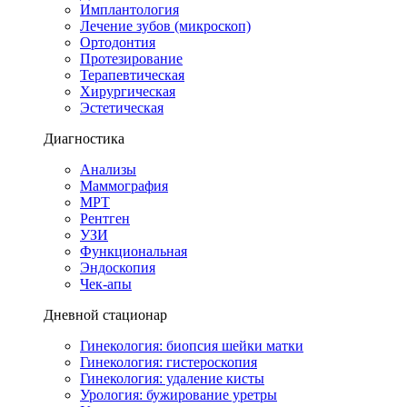
Имплантология
Лечение зубов (микроскоп)
Ортодонтия
Протезирование
Терапевтическая
Хирургическая
Эстетическая
Диагностика
Анализы
Маммография
МРТ
Рентген
УЗИ
Функциональная
Эндоскопия
Чек-апы
Дневной стационар
Гинекология: биопсия шейки матки
Гинекология: гистероскопия
Гинекология: удаление кисты
Урология: бужирование уретры