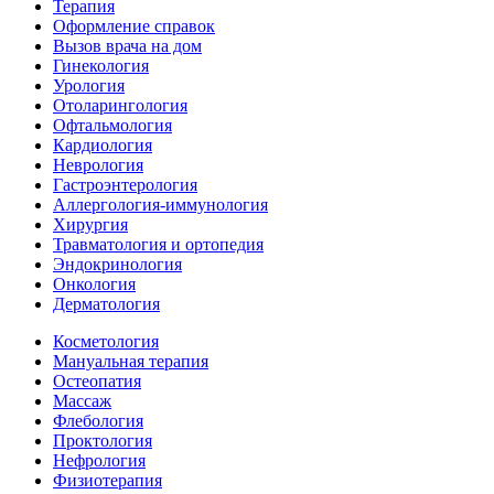
Терапия
Оформление справок
Вызов врача на дом
Гинекология
Урология
Отоларингология
Офтальмология
Кардиология
Неврология
Гастроэнтерология
Аллергология-иммунология
Хирургия
Травматология и ортопедия
Эндокринология
Онкология
Дерматология
Косметология
Мануальная терапия
Остеопатия
Массаж
Флебология
Проктология
Нефрология
Физиотерапия