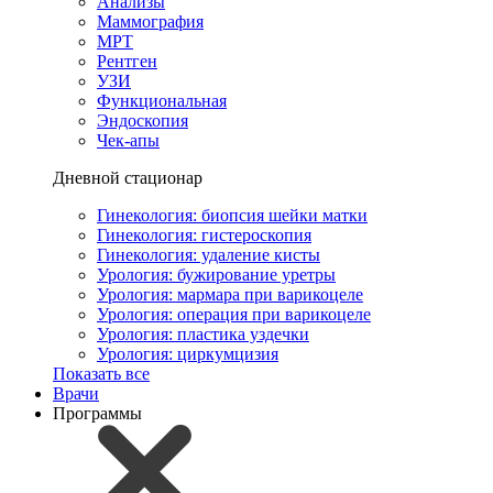
Анализы
Маммография
МРТ
Рентген
УЗИ
Функциональная
Эндоскопия
Чек-апы
Дневной стационар
Гинекология: биопсия шейки матки
Гинекология: гистероскопия
Гинекология: удаление кисты
Урология: бужирование уретры
Урология: мармара при варикоцеле
Урология: операция при варикоцеле
Урология: пластика уздечки
Урология: циркумцизия
Показать все
Врачи
Программы