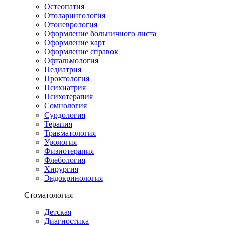
Остеопатия
Отоларингология
Отоневрология
Оформление больничного листа
Оформление карт
Оформление справок
Офтальмология
Педиатрия
Проктология
Психиатрия
Психотерапия
Сомнология
Сурдология
Терапия
Травматология
Урология
Физиотерапия
Флебология
Хирургия
Эндокринология
Стоматология
Детская
Диагностика