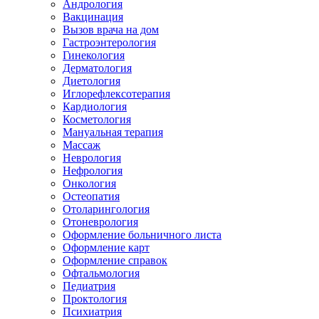
Андрология
Вакцинация
Вызов врача на дом
Гастроэнтерология
Гинекология
Дерматология
Диетология
Иглорефлексотерапия
Кардиология
Косметология
Мануальная терапия
Массаж
Неврология
Нефрология
Онкология
Остеопатия
Отоларингология
Отоневрология
Оформление больничного листа
Оформление карт
Оформление справок
Офтальмология
Педиатрия
Проктология
Психиатрия