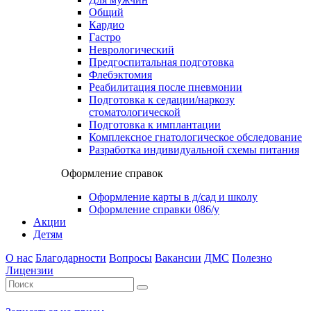
Общий
Кардио
Гастро
Неврологический
Предгоспитальная подготовка
Флебэктомия
Реабилитация после пневмонии
Подготовка к седации/наркозу
стоматологической
Подготовка к имплантации
Комплексное гнатологическое обследование
Разработка индивидуальной схемы питания
Оформление справок
Оформление карты в д/сад и школу
Оформление справки 086/у
Акции
Детям
О нас
Благодарности
Вопросы
Вакансии
ДМС
Полезно
Лицензии