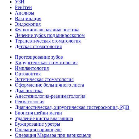
УЗИ
Рентген
Анализы
Вакцинация
Эндоскопия
Функциональная диагностика
Лечение зубов под микроскопом
Терапевтическая стоматология
Детская стоматология
Протезирование зубов
Хирургическая стоматология
Имплантология
Ортодонтия
Эстетическая стоматология
Оформление больничного листа
Диагностика
Анестезиология-реаниматология
Ревматология
Диагностическая, хирургическая гистероскопия, РДВ
Биопсия шейки матки
Удаление кисты влагалища
Бужирование уретры
Операция варикоцеле
Операция Мармара при варикоцеле