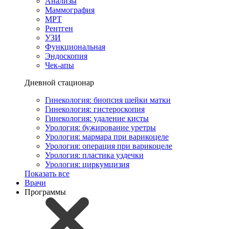
Анализы
Маммография
МРТ
Рентген
УЗИ
Функциональная
Эндоскопия
Чек-апы
Дневной стационар
Гинекология: биопсия шейки матки
Гинекология: гистероскопия
Гинекология: удаление кисты
Урология: бужирование уретры
Урология: мармара при варикоцеле
Урология: операция при варикоцеле
Урология: пластика уздечки
Урология: циркумцизия
Показать все
Врачи
Программы