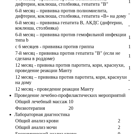
1
дифтерии, коклюша, столбняка, гепатита "В"
6-й месяц – прививка против полиомиелита,
-
дифтерии, коклюша, столбняка, гепатита «В» на дому
6-й месяц – прививка гепатита В, АКДС (дифтерии,
-
коклюша, столбняка)
6-й месяц – прививка против гемофильной инфекции
1
типа b
с 6 месяцев - прививка против гриппа
1
7-й месяц - прививка против гепатита "В" (если не
1
сделана в роддоме)
12 месяц - привика против паротита, кори, краснухи,
1
проведение реакции Манту
12 месяц – прививка против паротита, кори, краснухи
-
на дому
12 месяц - проведение реакции Манту
-
Проведение лечебно-профилактических мероприятий
Общий лечебный массаж
10
Физиотерапия
20
Лабораторная диагностика
Общий анализ крови
2
Общий анализ мочи
2
Биохимический анализ крови
9