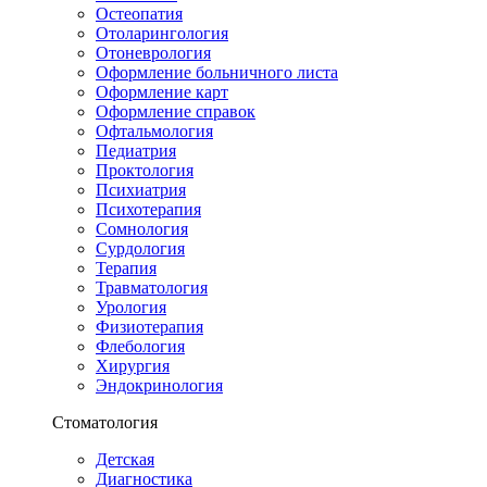
Остеопатия
Отоларингология
Отоневрология
Оформление больничного листа
Оформление карт
Оформление справок
Офтальмология
Педиатрия
Проктология
Психиатрия
Психотерапия
Сомнология
Сурдология
Терапия
Травматология
Урология
Физиотерапия
Флебология
Хирургия
Эндокринология
Стоматология
Детская
Диагностика