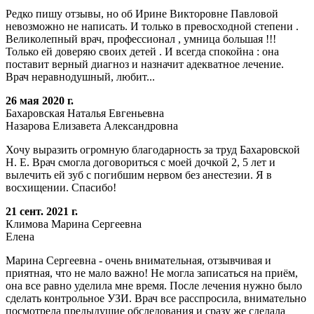
Редко пишу отзывы, но об Ирине Викторовне Павловой
невозможно не написать. И только в превосходной степени .
Великолепный врач, профессионал , умница большая !!!
Только ей доверяю своих детей . И всегда спокойна : она
поставит верный диагноз и назначит адекватное лечение.
Врач неравнодушный, любит...
26 мая 2020 г.
Бахаровская Наталья Евгеньевна
Назарова Елизавета Александровна
Хочу выразить огромную благодарность за труд Бахаровской
Н. Е. Врач смогла договориться с моей дочкой 2, 5 лет и
вылечить ей зуб с погибшим нервом без анестезии. Я в
восхищении. Спасибо!
21 сент. 2021 г.
Климова Марина Сергеевна
Елена
Марина Сергеевна - очень внимательная, отзывчивая и
приятная, что не мало важно! Не могла записаться на приём,
она все равно уделила мне время. После лечения нужно было
сделать контрольное УЗИ. Врач все расспросила, внимательно
посмотрела предыдущие обследования и сразу же сделала