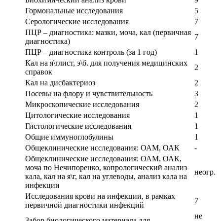
Гормональные исследования
5
Серологические исследования
7
ПЦР – диагностика: мазки, моча, кал (первичная
7
диагностика)
ПЦР – диагностика контроль (за 1 год)
1
Кал на я\глист, э\б. для получения медицинских
2
справок
Кал на дисбактериоз
2
Посевы на флору и чувствительность
3
Микроскопические исследования
2
Цитологические исследования
1
Гистологические исследования
1
Общие иммуноглобулины
1
Общеклинические исследования: ОАМ, ОАК
-
Общеклинические исследования: ОАМ, ОАК,
моча по Нечипоренко, копрологический анализ
неогр.
кала, кал на я\г, кал на углеводы, анализ кала на
инфекции
Исследования крови на инфекции, в рамках
7
первичной диагностики инфекций
не
Забор биологического материала для