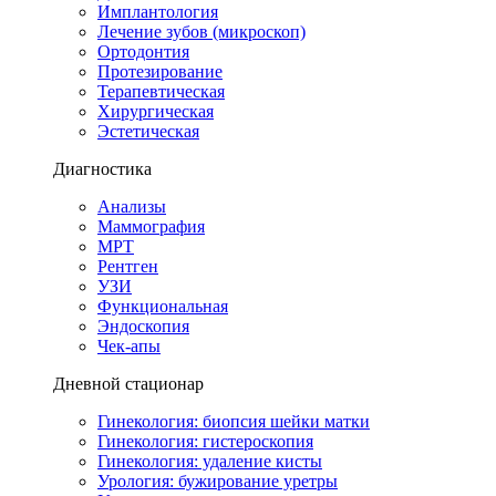
Имплантология
Лечение зубов (микроскоп)
Ортодонтия
Протезирование
Терапевтическая
Хирургическая
Эстетическая
Диагностика
Анализы
Маммография
МРТ
Рентген
УЗИ
Функциональная
Эндоскопия
Чек-апы
Дневной стационар
Гинекология: биопсия шейки матки
Гинекология: гистероскопия
Гинекология: удаление кисты
Урология: бужирование уретры