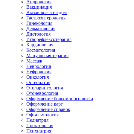
Андрология
Вакцинация
Вызов врача на дом
Гастроэнтерология
Гинекология
Дерматология
Диетология
Иглорефлексотерапия
Кардиология
Косметология
Мануальная терапия
Массаж
Неврология
Нефрология
Онкология
Остеопатия
Отоларингология
Отоневрология
Оформление больничного листа
Оформление карт
Оформление справок
Офтальмология
Педиатрия
Проктология
Психиатрия