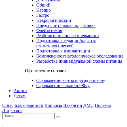
Общий
Кардио
Гастро
Неврологический
Предгоспитальная подготовка
Флебэктомия
Реабилитация после пневмонии
Подготовка к седации/наркозу
стоматологической
Подготовка к имплантации
Комплексное гнатологическое обследование
Разработка индивидуальной схемы питания
Оформление справок
Оформление карты в д/сад и школу
Оформление справки 086/у
Акции
Детям
О нас
Благодарности
Вопросы
Вакансии
ДМС
Полезно
Лицензии