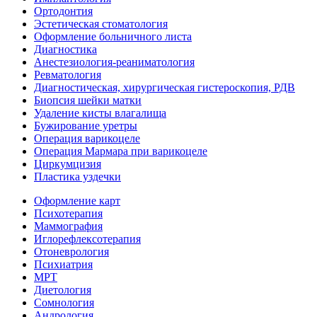
Ортодонтия
Эстетическая стоматология
Оформление больничного листа
Диагностика
Анестезиология-реаниматология
Ревматология
Диагностическая, хирургическая гистероскопия, РДВ
Биопсия шейки матки
Удаление кисты влагалища
Бужирование уретры
Операция варикоцеле
Операция Мармара при варикоцеле
Циркумцизия
Пластика уздечки
Оформление карт
Психотерапия
Маммография
Иглорефлексотерапия
Отоневрология
Психиатрия
МРТ
Диетология
Сомнология
Андрология