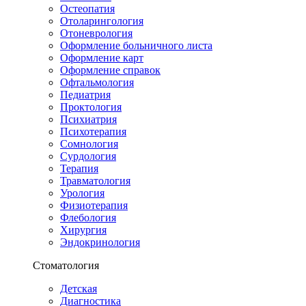
Остеопатия
Отоларингология
Отоневрология
Оформление больничного листа
Оформление карт
Оформление справок
Офтальмология
Педиатрия
Проктология
Психиатрия
Психотерапия
Сомнология
Сурдология
Терапия
Травматология
Урология
Физиотерапия
Флебология
Хирургия
Эндокринология
Стоматология
Детская
Диагностика