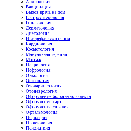
Андрология
Вакцинация
Вызов врача на дом
Гастроэнтерология
Гинекология
Дерматология
Диетология
Иглорефлексотерапия
Кардиология
Косметология
Мануальная терапия
Массаж
Неврология
Нефрология
Онкология
Остеопатия
Отоларингология
Отоневрология
Оформление больничного листа
Оформление карт
Оформление справок
Офтальмология
Педиатрия
Проктология
Психиатрия