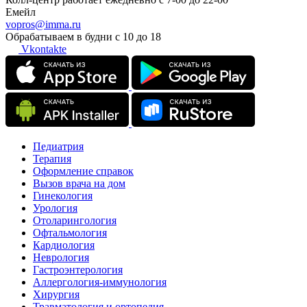
Емейл
vopros@imma.ru
Обрабатываем в будни с 10 до 18
Vkontakte
Педиатрия
Терапия
Оформление справок
Вызов врача на дом
Гинекология
Урология
Отоларингология
Офтальмология
Кардиология
Неврология
Гастроэнтерология
Аллергология-иммунология
Хирургия
Травматология и ортопедия