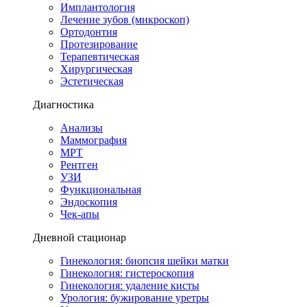
Имплантология
Лечение зубов (микроскоп)
Ортодонтия
Протезирование
Терапевтическая
Хирургическая
Эстетическая
Диагностика
Анализы
Маммография
МРТ
Рентген
УЗИ
Функциональная
Эндоскопия
Чек-апы
Дневной стационар
Гинекология: биопсия шейки матки
Гинекология: гистероскопия
Гинекология: удаление кисты
Урология: бужирование уретры