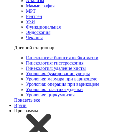
Анализы
Маммография
МРТ
Рентген
УЗИ
Функциональная
Эндоскопия
Чек-апы
Дневной стационар
Гинекология: биопсия шейки матки
Гинекология: гистероскопия
Гинекология: удаление кисты
Урология: бужирование уретры
Урология: мармара при варикоцеле
Урология: операция при варикоцеле
Урология: пластика уздечки
Урология: циркумцизия
Показать все
Врачи
Программы