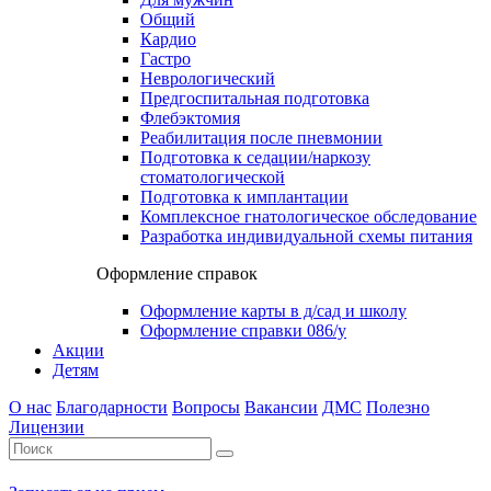
Общий
Кардио
Гастро
Неврологический
Предгоспитальная подготовка
Флебэктомия
Реабилитация после пневмонии
Подготовка к седации/наркозу
стоматологической
Подготовка к имплантации
Комплексное гнатологическое обследование
Разработка индивидуальной схемы питания
Оформление справок
Оформление карты в д/сад и школу
Оформление справки 086/у
Акции
Детям
О нас
Благодарности
Вопросы
Вакансии
ДМС
Полезно
Лицензии