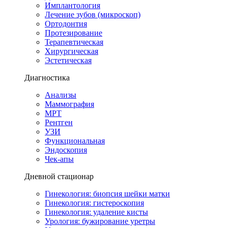
Имплантология
Лечение зубов (микроскоп)
Ортодонтия
Протезирование
Терапевтическая
Хирургическая
Эстетическая
Диагностика
Анализы
Маммография
МРТ
Рентген
УЗИ
Функциональная
Эндоскопия
Чек-апы
Дневной стационар
Гинекология: биопсия шейки матки
Гинекология: гистероскопия
Гинекология: удаление кисты
Урология: бужирование уретры