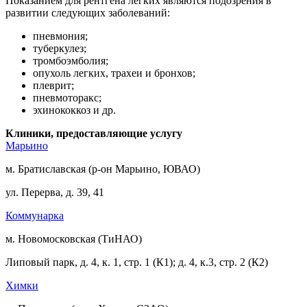
Показанием для рентгена легких являются подозрения в
развитии следующих заболеваний:
пневмония;
туберкулез;
тромбоэмболия;
опухоль легких, трахеи и бронхов;
плеврит;
пневмоторакс;
эхинококкоз и др.
Клиники, предоставляющие услугу
Марьино
м. Братиславская (р-он Марьино, ЮВАО)
ул. Перерва, д. 39, 41
Коммунарка
м. Новомосковская (ТиНАО)
Липовый парк, д. 4, к. 1, стр. 1 (К1); д. 4, к.3, стр. 2 (К2)
Химки