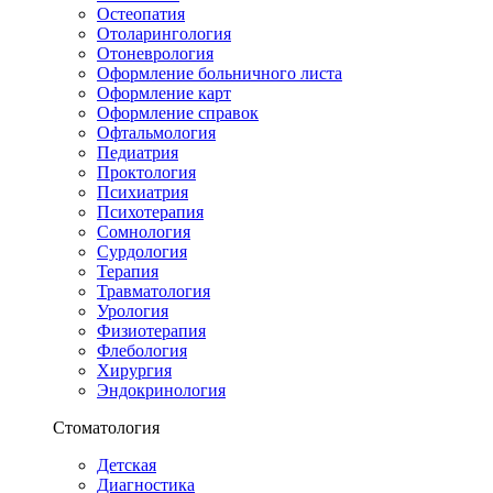
Остеопатия
Отоларингология
Отоневрология
Оформление больничного листа
Оформление карт
Оформление справок
Офтальмология
Педиатрия
Проктология
Психиатрия
Психотерапия
Сомнология
Сурдология
Терапия
Травматология
Урология
Физиотерапия
Флебология
Хирургия
Эндокринология
Стоматология
Детская
Диагностика