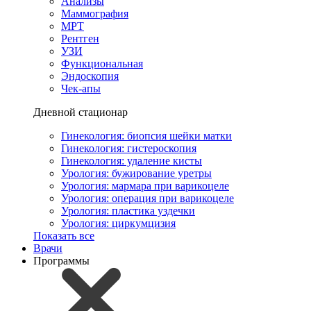
Анализы
Маммография
МРТ
Рентген
УЗИ
Функциональная
Эндоскопия
Чек-апы
Дневной стационар
Гинекология: биопсия шейки матки
Гинекология: гистероскопия
Гинекология: удаление кисты
Урология: бужирование уретры
Урология: мармара при варикоцеле
Урология: операция при варикоцеле
Урология: пластика уздечки
Урология: циркумцизия
Показать все
Врачи
Программы