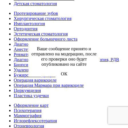
Детская стоматология
Протезирование зубов
Хирургическая стоматология
Имплантология
Ортодонтия
Эстетическая стоматология
Оформление больничного листа
Диагностика
Ваше сообщение принято и
Анестезиология-реаниматология
отправлено на модерацию, после
Ревматология
его проверки оно будет
Диагностическая, хирургическая гистероскопия, РДВ
опубликовано на сайте
Биопсия шейки матки
Удаление кисты влагалища
ОК
Бужирование уретры
Операция варикоцеле
Операция Мармара при варикоцеле
Циркумцизия
Пластика уздечки
Оформление карт
Психотерапия
Маммография
Иглорефлексотерапия
Отоневрология