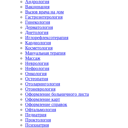
Андрология
Вакцинация
Вызов врача на дом
Гастроэнтерология
Гинекология
Дерматология
Диетология
Иглорефлексотерапия
Кардиология
Косметология
Мануальная терапия
Массаж
Неврология
Нефрология
Онкология
Остеопатия
Отоларингология
Отоневрология
Оформление больничного листа
Оформление карт
Оформление справок
Офтальмология
Педиатрия
Проктология
Психиатрия