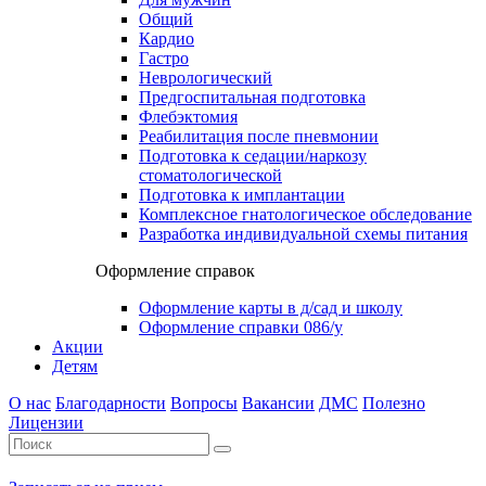
Общий
Кардио
Гастро
Неврологический
Предгоспитальная подготовка
Флебэктомия
Реабилитация после пневмонии
Подготовка к седации/наркозу
стоматологической
Подготовка к имплантации
Комплексное гнатологическое обследование
Разработка индивидуальной схемы питания
Оформление справок
Оформление карты в д/сад и школу
Оформление справки 086/у
Акции
Детям
О нас
Благодарности
Вопросы
Вакансии
ДМС
Полезно
Лицензии