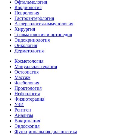
Офтальмология
Кардиология
Неврология
Гастроэнтерология
Аллергология-иммунология
Хирургия
Травматология и ортопедия
Эндокринология
Онкология
Дерматология
Косметология
Мануальная терапия
Остеопатия
Массаж
Флебология
Проктология
Нефрология
Физиотерапия
УЗИ
Рентген
Анализы
Вакцинация
Эндоскопия
Функциональная диагностика