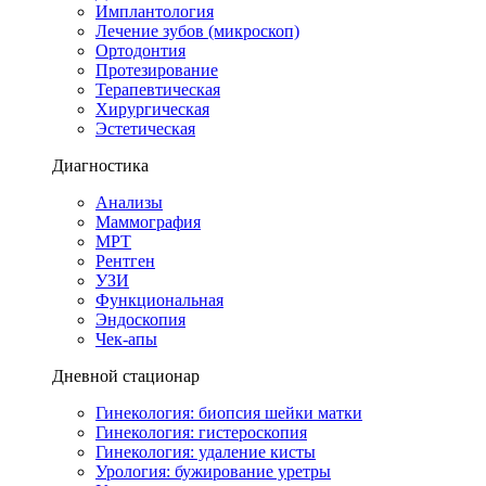
Имплантология
Лечение зубов (микроскоп)
Ортодонтия
Протезирование
Терапевтическая
Хирургическая
Эстетическая
Диагностика
Анализы
Маммография
МРТ
Рентген
УЗИ
Функциональная
Эндоскопия
Чек-апы
Дневной стационар
Гинекология: биопсия шейки матки
Гинекология: гистероскопия
Гинекология: удаление кисты
Урология: бужирование уретры