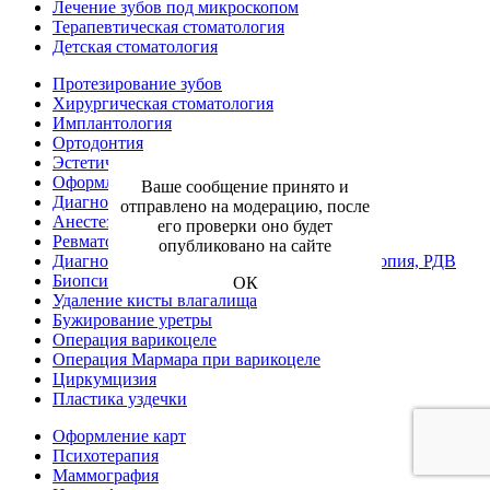
Лечение зубов под микроскопом
Терапевтическая стоматология
Детская стоматология
Протезирование зубов
Хирургическая стоматология
Имплантология
Ортодонтия
Эстетическая стоматология
Оформление больничного листа
Ваше сообщение принято и
Диагностика
отправлено на модерацию, после
Анестезиология-реаниматология
его проверки оно будет
Ревматология
опубликовано на сайте
Диагностическая, хирургическая гистероскопия, РДВ
Биопсия шейки матки
ОК
Удаление кисты влагалища
Бужирование уретры
Операция варикоцеле
Операция Мармара при варикоцеле
Циркумцизия
Пластика уздечки
Оформление карт
Психотерапия
Маммография