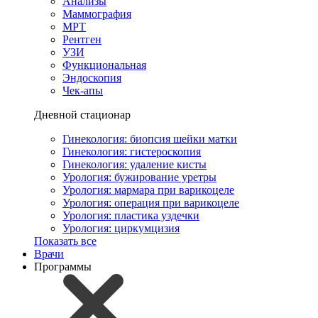
Анализы
Маммография
МРТ
Рентген
УЗИ
Функциональная
Эндоскопия
Чек-апы
Дневной стационар
Гинекология: биопсия шейки матки
Гинекология: гистероскопия
Гинекология: удаление кисты
Урология: бужирование уретры
Урология: мармара при варикоцеле
Урология: операция при варикоцеле
Урология: пластика уздечки
Урология: циркумцизия
Показать все
Врачи
Программы