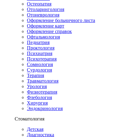
Остеопатия
Отоларингология
Отоневрология
Оформление больничного листа
Оформление карт
Оформление справок
Офтальмология
Педиатрия
Проктология
Психиатрия
Психотерапия
Сомнология
Сурдология
Терапия
Травматология
Урология
Физиотерапия
Флебология
Хирургия
Эндокринология
Стоматология
Детская
Диагностика