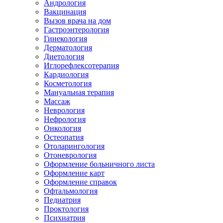
Андрология
Вакцинация
Вызов врача на дом
Гастроэнтерология
Гинекология
Дерматология
Диетология
Иглорефлексотерапия
Кардиология
Косметология
Мануальная терапия
Массаж
Неврология
Нефрология
Онкология
Остеопатия
Отоларингология
Отоневрология
Оформление больничного листа
Оформление карт
Оформление справок
Офтальмология
Педиатрия
Проктология
Психиатрия