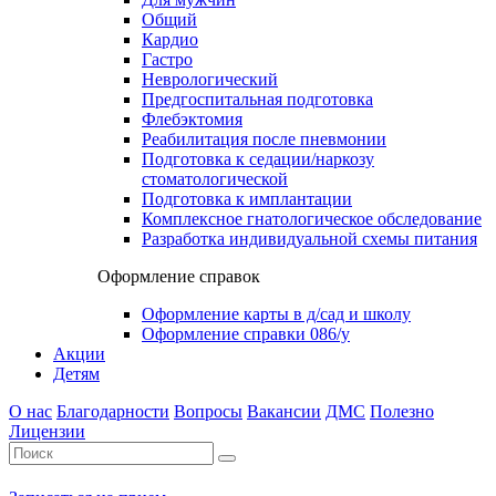
Общий
Кардио
Гастро
Неврологический
Предгоспитальная подготовка
Флебэктомия
Реабилитация после пневмонии
Подготовка к седации/наркозу
стоматологической
Подготовка к имплантации
Комплексное гнатологическое обследование
Разработка индивидуальной схемы питания
Оформление справок
Оформление карты в д/сад и школу
Оформление справки 086/у
Акции
Детям
О нас
Благодарности
Вопросы
Вакансии
ДМС
Полезно
Лицензии