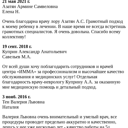
21 мая 2021 г.
Азатян Армине Самвеловна
Елена Н.
Очень благодарна врачу лору Азатян А.С. Грамотный подход
к моему ребенку в лечении. В наше время не всегда встретишь
грамотных специалистов. Я очень довольна. Спасибо всему
коллективу!
19 сент. 2018 г.
Куприн Александр Анатольевич
Савельев М.А.
От всей души хочу поблагодарить сотрудников и врачей
центра «ИММА» за профессионализм и высочайшее качество
обслуживания и медицинских услуг! Отдельная
благодарность врачу-неврологу Куприну А.А. за оказанную
мне медицинскую помощь и детальный подход.
3 нояб. 2016 г.
Тен Валерия Львовна
Наталия
Валерия Львовна очень внимательный и умелый врач, все
процедуры проводит предельно аккуратно и качественно,
лечусь у нее уже несколько лет - качество работы на 5+.