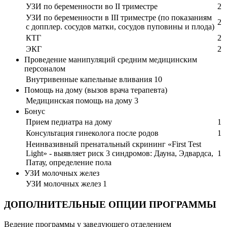
УЗИ по беременности во II триместре
2
УЗИ по беременности в III триместре (по показаниям
2
с допплер. сосудов матки, сосудов пуповины и плода)
КТГ
2
ЭКГ
2
Проведение манипуляций средним медицинским
персоналом
Внутривенные капельные вливания
10
Помощь на дому (вызов врача терапевта)
Медицинская помощь на дому
3
Бонус
Прием педиатра на дому
1
Консультация гинеколога после родов
1
Неинвазивный пренатальный скрининг «First Test
Light» - выявляет риск 3 синдромов: Дауна, Эдвардса,
1
Патау, определение пола
УЗИ молочных желез
УЗИ молочных желез
1
ДОПОЛНИТЕЛЬНЫЕ ОПЦИИ ПРОГРАММЫ
Ведение программы у заведующего отделением