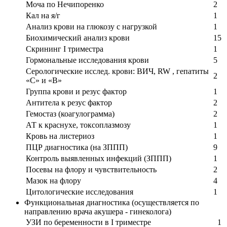
Моча по Нечипоренко
2
Кал на я/г
1
Анализ крови на глюкозу с нагрузкой
1
Биохимический анализ крови
15
Скрининг I триместра
1
Гормональные исследования крови
5
Серологические исслед. крови: ВИЧ, RW , гепатиты
2
«С» и «В»
Группа крови и резус фактор
1
Антитела к резус фактор
2
Гемостаз (коагулограмма)
2
АТ к краснухе, токсоплазмозу
1
Кровь на листериоз
1
ПЦР диагностика (на ЗППП)
9
Контроль выявленных инфекций (ЗППП)
1
Посевы на флору и чувствительность
2
Мазок на флору
4
Цитологические исследования
1
Функциональная диагностика (осуществляется по
направлению врача акушера - гинеколога)
УЗИ по беременности в I триместре
1