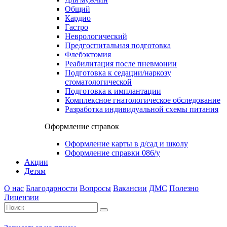
Общий
Кардио
Гастро
Неврологический
Предгоспитальная подготовка
Флебэктомия
Реабилитация после пневмонии
Подготовка к седации/наркозу
стоматологической
Подготовка к имплантации
Комплексное гнатологическое обследование
Разработка индивидуальной схемы питания
Оформление справок
Оформление карты в д/сад и школу
Оформление справки 086/у
Акции
Детям
О нас
Благодарности
Вопросы
Вакансии
ДМС
Полезно
Лицензии