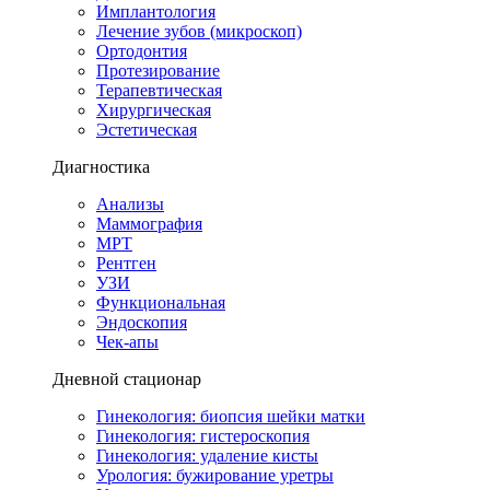
Имплантология
Лечение зубов (микроскоп)
Ортодонтия
Протезирование
Терапевтическая
Хирургическая
Эстетическая
Диагностика
Анализы
Маммография
МРТ
Рентген
УЗИ
Функциональная
Эндоскопия
Чек-апы
Дневной стационар
Гинекология: биопсия шейки матки
Гинекология: гистероскопия
Гинекология: удаление кисты
Урология: бужирование уретры