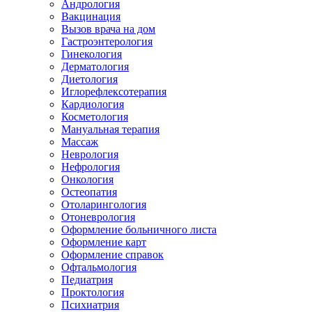
Андрология
Вакцинация
Вызов врача на дом
Гастроэнтерология
Гинекология
Дерматология
Диетология
Иглорефлексотерапия
Кардиология
Косметология
Мануальная терапия
Массаж
Неврология
Нефрология
Онкология
Остеопатия
Отоларингология
Отоневрология
Оформление больничного листа
Оформление карт
Оформление справок
Офтальмология
Педиатрия
Проктология
Психиатрия