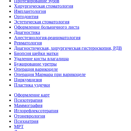
Протезирование зубов
Хирургическая стоматология
Имплантология
Ортодонтия
Эстетическая стоматология
Оформление больничного листа
Диагностика
Анестезиология-реаниматология
Ревматология
Диагностическая, хирургическая гистероскопия, РДВ
Биопсия шейки матки
Удаление кисты влагалища
Бужирование уретры
Операция варикоцеле
Операция Мармара при варикоцеле
Циркумцизия
Пластика уздечки
Оформление карт
Психотерапия
Маммография
Иглорефлексотерапия
Отоневрология
Психиатрия
МРТ