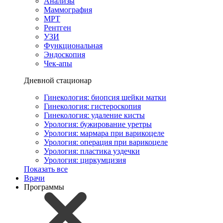
Анализы
Маммография
МРТ
Рентген
УЗИ
Функциональная
Эндоскопия
Чек-апы
Дневной стационар
Гинекология: биопсия шейки матки
Гинекология: гистероскопия
Гинекология: удаление кисты
Урология: бужирование уретры
Урология: мармара при варикоцеле
Урология: операция при варикоцеле
Урология: пластика уздечки
Урология: циркумцизия
Показать все
Врачи
Программы