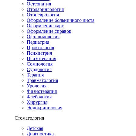
Остеопатия
Отоларингология
Отоневрология
Оформление больничного листа
Оформление карт
Оформление справок
Офтальмология
Педиатрия
Проктология
Психиатрия
Психотерапия
Сомнология
Сурдология
Терапия
Травматология
Урология
Физиотерапия
Флебология
Хирургия
Эндокринология
Стоматология
Детская
Диагностика