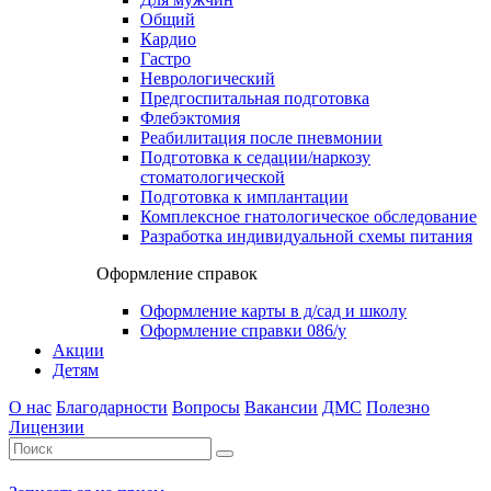
Общий
Кардио
Гастро
Неврологический
Предгоспитальная подготовка
Флебэктомия
Реабилитация после пневмонии
Подготовка к седации/наркозу
стоматологической
Подготовка к имплантации
Комплексное гнатологическое обследование
Разработка индивидуальной схемы питания
Оформление справок
Оформление карты в д/сад и школу
Оформление справки 086/у
Акции
Детям
О нас
Благодарности
Вопросы
Вакансии
ДМС
Полезно
Лицензии