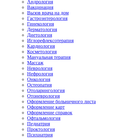
Андрология
Вакцинация
Вызов врача на дом
Гастроэнтерология
Гинекология
Дерматология
Диетология
Иглорефлексотерапия
Кардиология
Косметология
Мануальная терапия
Массаж
Неврология
Нефрология
Онкология
Остеопатия
Отоларингология
Отоневрология
Оформление больничного листа
Оформление карт
Оформление справок
Офтальмология
Педиатрия
Проктология
Психиатрия