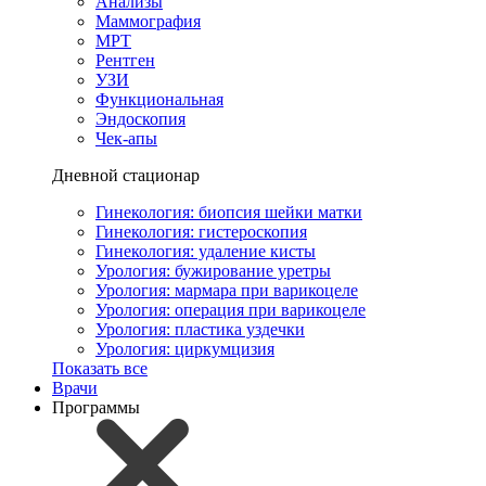
Анализы
Маммография
МРТ
Рентген
УЗИ
Функциональная
Эндоскопия
Чек-апы
Дневной стационар
Гинекология: биопсия шейки матки
Гинекология: гистероскопия
Гинекология: удаление кисты
Урология: бужирование уретры
Урология: мармара при варикоцеле
Урология: операция при варикоцеле
Урология: пластика уздечки
Урология: циркумцизия
Показать все
Врачи
Программы