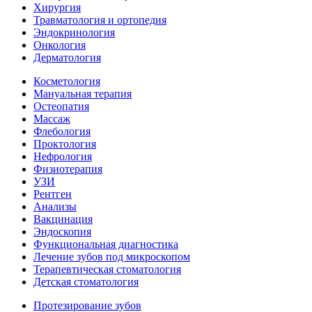
Хирургия
Травматология и ортопедия
Эндокринология
Онкология
Дерматология
Косметология
Мануальная терапия
Остеопатия
Массаж
Флебология
Проктология
Нефрология
Физиотерапия
УЗИ
Рентген
Анализы
Вакцинация
Эндоскопия
Функциональная диагностика
Лечение зубов под микроскопом
Терапевтическая стоматология
Детская стоматология
Протезирование зубов