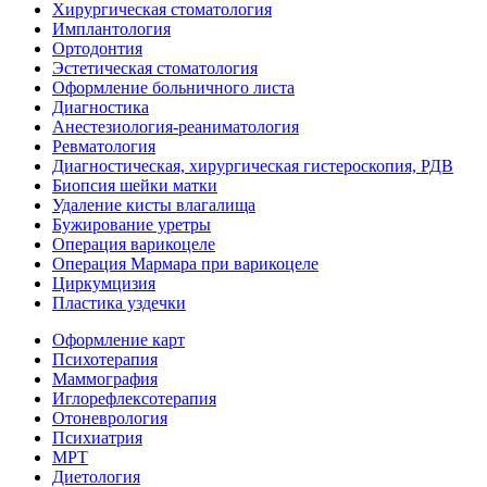
Хирургическая стоматология
Имплантология
Ортодонтия
Эстетическая стоматология
Оформление больничного листа
Диагностика
Анестезиология-реаниматология
Ревматология
Диагностическая, хирургическая гистероскопия, РДВ
Биопсия шейки матки
Удаление кисты влагалища
Бужирование уретры
Операция варикоцеле
Операция Мармара при варикоцеле
Циркумцизия
Пластика уздечки
Оформление карт
Психотерапия
Маммография
Иглорефлексотерапия
Отоневрология
Психиатрия
МРТ
Диетология