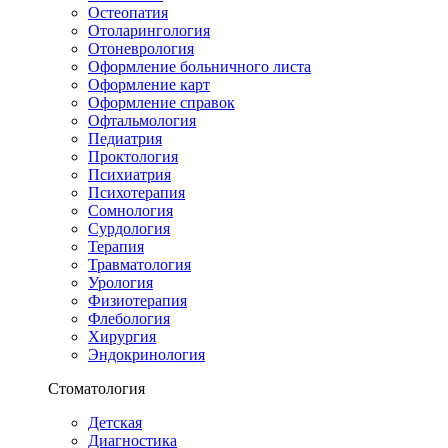
Остеопатия
Отоларингология
Отоневрология
Оформление больничного листа
Оформление карт
Оформление справок
Офтальмология
Педиатрия
Проктология
Психиатрия
Психотерапия
Сомнология
Сурдология
Терапия
Травматология
Урология
Физиотерапия
Флебология
Хирургия
Эндокринология
Стоматология
Детская
Диагностика