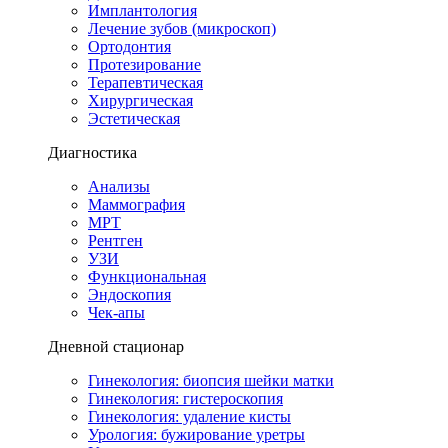
Имплантология
Лечение зубов (микроскоп)
Ортодонтия
Протезирование
Терапевтическая
Хирургическая
Эстетическая
Диагностика
Анализы
Маммография
МРТ
Рентген
УЗИ
Функциональная
Эндоскопия
Чек-апы
Дневной стационар
Гинекология: биопсия шейки матки
Гинекология: гистероскопия
Гинекология: удаление кисты
Урология: бужирование уретры